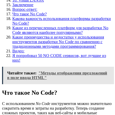
10. Visual LANSA
Заключение
Вопрос-ответ:
Что такое No Code?
Какова важность использования платформы разработки
No Code?
Какие из перечисленных платформ для разработки No
Code являются наиболее популярными?
Какие преимущества и недостатки у использования
инструментов разработки No Code по сравнению с
традиционными методами программирования?
Видео:
Я попробовал 50 NO CODE сервисов, вот лучшие из
них!
Читайте также:
"Методы отображения предложений
в поле ввода HTML"
Что такое No Code?
С использованием
No Code
инструментов можно значительно
сократить время и затраты на разработку. Теперь создание
сложных проектов, таких как веб-сайты и мобильные