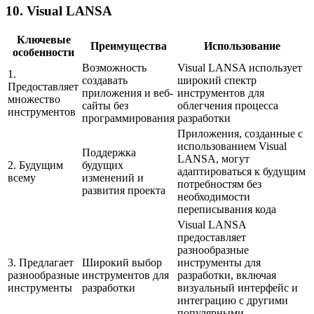
10. Visual LANSA
Ключевые
Преимущества
Использование
особенности
Возможность
Visual LANSA использует
1.
создавать
широкий спектр
Предоставляет
приложения и веб-
инструментов для
множество
сайты без
облегчения процесса
инструментов
программирования
разработки
Приложения, созданные с
использованием Visual
Поддержка
LANSA, могут
2. Будущим
будущих
адаптироваться к будущим
всему
изменений и
потребностям без
развития проекта
необходимости
переписывания кода
Visual LANSA
предоставляет
разнообразные
3. Предлагает
Широкий выбор
инструменты для
разнообразные
инструментов для
разработки, включая
инструменты
разработки
визуальный интерфейс и
интеграцию с другими
популярными