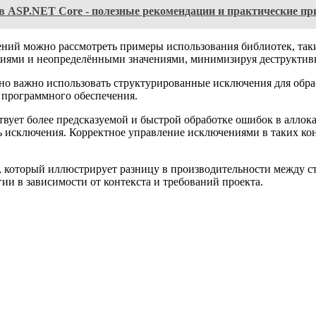
в ASP.NET Core - полезные рекомендации и практические п
 можно рассмотреть примеры использования библиотек, таких как
ниями и неопределёнными значениями, минимизируя деструктивн
нно важно использовать структурированные исключения для обра
 программного обеспечения.
ет более предсказуемой и быстрой обработке ошибок в аллокато
ывать исключения. Корректное управление исключениями в таких 
к, который иллюстрирует разницу в производительности между 
ии в зависимости от контекста и требований проекта.