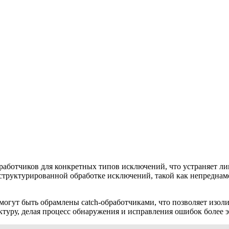
ботчиков для конкретных типов исключений, что устраняет лиш
еструктурированной обработке исключений, такой как непредн
могут быть обрамлены catch-обработчиками, что позволяет изол
ктуру, делая процесс обнаружения и исправления ошибок более