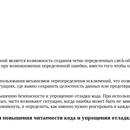
й является возможность создания четко определенных catch-об
ть при возникновении определенной ошибки, вместо того чтобы 
ользования механизмов переопределения исключений, что позв
итуациях, где важно сохранить целостность данных или предотв
ышению безопасности и упрощению отладки кода. При использо
ых, часто возникают ситуации, когда ошибка может быть не за
озникнуть, и определить, как именно нужно реагировать в каждо
я повышения читаемости кода и упрощения отладк