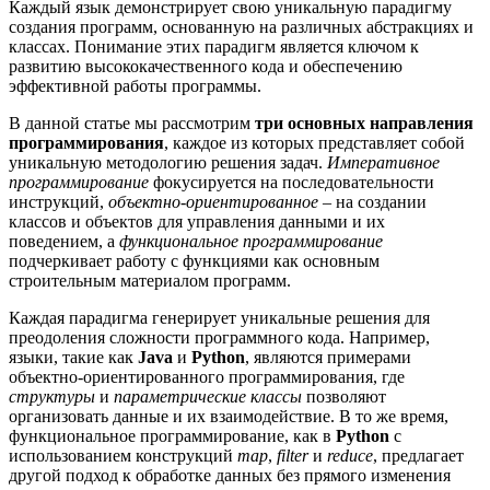
Каждый язык демонстрирует свою уникальную парадигму
создания программ, основанную на различных абстракциях и
классах. Понимание этих парадигм является ключом к
развитию высококачественного кода и обеспечению
эффективной работы программы.
В данной статье мы рассмотрим
три основных направления
программирования
, каждое из которых представляет собой
уникальную методологию решения задач.
Императивное
программирование
фокусируется на последовательности
инструкций,
объектно-ориентированное
– на создании
классов и объектов для управления данными и их
поведением, а
функциональное программирование
подчеркивает работу с функциями как основным
строительным материалом программ.
Каждая парадигма генерирует уникальные решения для
преодоления сложности программного кода. Например,
языки, такие как
Java
и
Python
, являются примерами
объектно-ориентированного программирования, где
структуры
и
параметрические классы
позволяют
организовать данные и их взаимодействие. В то же время,
функциональное программирование, как в
Python
с
использованием конструкций
map
,
filter
и
reduce
, предлагает
другой подход к обработке данных без прямого изменения