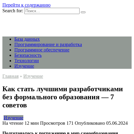
Перейти к содержанию
Search for:
База данных
Программирование и разработка
Программное обеспечение
Безопасность
Технологии
Изучение
Главная
»
Изучение
Как стать лучшими разработчиками
без формального образования — 7
советов
Изучение
На чтение
12 мин
Просмотров
171
Опубликовано
05.06.2024
Подготовьтесь к погружению в мир самообразования.