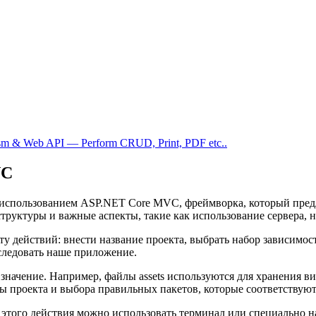
sm & Web API — Perform CRUD, Print, PDF etc..
VC
 использованием ASP.NET Core MVC, фреймворка, который пред
труктуры и важные аспекты, такие как использование сервера, н
ту действий: внести название проекта, выбрать набор зависимос
следовать наше приложение.
начение. Например, файлы assets используются для хранения виз
ы проекта и выбора правильных пакетов, которые соответствуют
 этого действия можно использовать терминал или специально 