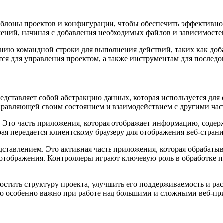
блоны проектов и конфигурации, чтобы обеспечить эффективно
ний, начиная с добавления необходимых файлов и зависимостей 
нию командной строки для выполнения действий, таких как доба
ся для управления проектом, а также инструментам для последов
едставляет собой абстракцию данных, которая используется дл
правляющей своим состоянием и взаимодействием с другими час
 Это часть приложения, которая отображает информацию, содер
ая передается клиентскому браузеру для отображения веб-стран
ставлением. Это активная часть приложения, которая обрабатыв
 отображения. Контроллеры играют ключевую роль в обработке 
остить структуру проекта, улучшить его поддерживаемость и р
что особенно важно при работе над большими и сложными веб-п