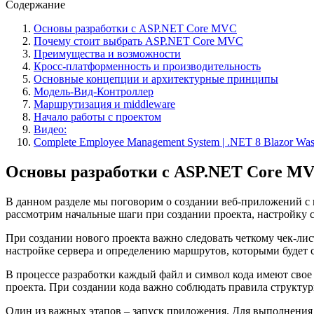
Содержание
Основы разработки с ASP.NET Core MVC
Почему стоит выбрать ASP.NET Core MVC
Преимущества и возможности
Кросс-платформенность и производительность
Основные концепции и архитектурные принципы
Модель-Вид-Контроллер
Маршрутизация и middleware
Начало работы с проектом
Видео:
Complete Employee Management System | .NET 8 Blazor Wa
Основы разработки с ASP.NET Core M
В данном разделе мы поговорим о создании веб-приложений с
рассмотрим начальные шаги при создании проекта, настройку с
При создании нового проекта важно следовать четкому чек-лис
настройке сервера и определению маршрутов, которыми будет 
В процессе разработки каждый файл и символ кода имеют свое з
проекта. При создании кода важно соблюдать правила структур
Один из важных этапов – запуск приложения. Для выполнения