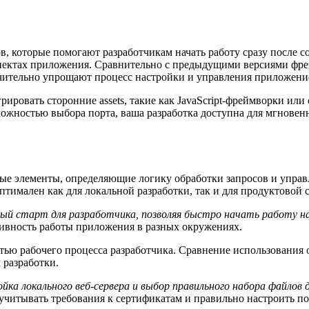
, которые помогают разработчикам начать работу сразу после 
аспектах приложения. Сравнительно с предыдущими версиями фре
значительно упрощают процесс настройки и управления приложени
овать сторонние assets, такие как JavaScript-фреймворки или 
можностью выбора порта, ваша разработка доступна для мгновен
ые элементы, определяющие логику обработки запросов и управ
птимален как для локальной разработки, так и для продуктовой 
ный старт для разработчика, позволяя быстро начать работу н
тивность работы приложения в разных окружениях.
ью рабочего процесса разработчика. Сравнение использования 
 разработки.
йка локального веб-сервера и выбор правильного набора файло
учитывать требования к сертификатам и правильно настроить п