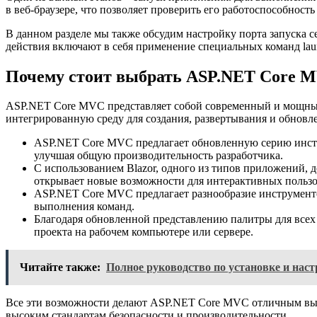
в веб-браузере, что позволяет проверить его работоспособност
В данном разделе мы также обсудим настройку порта запуска 
действия включают в себя применение специальных команд launc
Почему стоит выбрать ASP.NET Core 
ASP.NET Core MVC представляет собой современный и мощный
интегрированную среду для создания, развертывания и обновл
ASP.NET Core MVC предлагает обновленную серию инстру
улучшая общую производительность разработчика.
С использованием Blazor, одного из типов приложений, д
открывает новые возможности для интерактивных пользо
ASP.NET Core MVC предлагает разнообразие инструменто
выполнения команд.
Благодаря обновленной представлению палитры для всех 
проекта на рабочем компьютере или сервере.
Читайте также:
Полное руководство по установке и наст
Все эти возможности делают ASP.NET Core MVC отличным выбо
высоким стандартам безопасности и производительности.