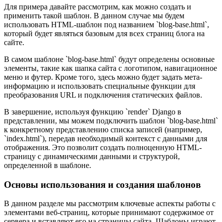
Для примера давайте рассмотрим, как можно создать и
применить такой шаблон. В данном случае мы будем
использовать HTML-шаблон под названием `blog-base.html`,
который будет являться базовым для всех страниц блога на
сайте.
В самом шаблоне `blog-base.html` будут определены основные
элементы, такие как шапка сайта с логотипом, навигационное
меню и футер. Кроме того, здесь можно будет задать мета-
информацию и использовать специальные функции для
преобразования URL и подключения статических файлов.
В завершение, используя функцию `render` Django в
представлении, мы можем подключить шаблон `blog-base.html`
к конкретному представлению списка записей (например,
`index.html`), передав необходимый контекст с данными для
отображения. Это позволит создать полноценную HTML-
страницу с динамическими данными и структурой,
определенной в шаблоне.
Основы использования и создания шаблонов
В данном разделе мы рассмотрим ключевые аспекты работы с
элементами веб-страниц, которые принимают содержимое от
сервера и вставляют его на страницы сайта. Шаблоны играют