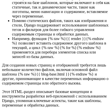
строятся на базе шаблонов, которые включают в себя как
статичные, так и динамические части, такие как
логотипы, меню навигации и содержимое, вставляемое
через переменные.
Помимо статических файлов, таких как изображения и
стили, Django поддерживает использование шаблонных
тегов и фильтров для более гибкого управления
содержимым страницы и обработки данных.
Например, функция {% raw %}{{ render }}{% endraw
%} позволяет вставить содержимое другого шаблона в
текущий, а цикл {% raw %}{% for %}{% endraw %}
применяется для перебора элементов списка или
записей из базы данных.
Для создания новых страниц и отображений требуется лишь
небольшое количество файлов, включая основной файл
шаблона {% raw %}{{ blog-base.html }}{% endraw %} и
другие, принимающие в качестве переменных информацию о
содержимом страницы или обратного вызова.
Этот HTML-раздел описывает базовые концепции и
инструменты разработки веб-приложений с использованием
Django, упоминая ключевые аспекты, такие как шаблоны,
переменные и обработка данных.