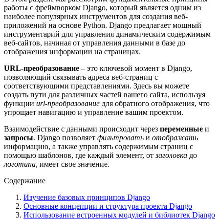
работы с фреймворком Django, который является одним из
наиболее популярных инструментов для создания веб-
приложений на основе Python. Django предлагает мощный
инструментарий для управления динамическим содержимым
веб-сайтов, начиная от управления данными в базе до
отображения информации на страницах.
URL-преобразование
– это ключевой момент в Django,
позволяющий связывать адреса веб-страниц с
соответствующими представлениями. Здесь вы можете
создать пути для различных частей вашего сайта, используя
функции
url-преобразование
для обратного отображения, что
упрощает навигацию и управление вашим проектом.
Взаимодействие с данными происходит через
переменные
и
запросы
. Django позволяет
фильтровать
и
отображать
информацию, а также управлять содержимым страниц с
помощью шаблонов, где каждый элемент, от
заголовка
до
логотипа
, имеет свое значение.
Содержание
Изучение базовых принципов Django
Основные концепции и структура проекта Django
Использование встроенных модулей и библиотек Django