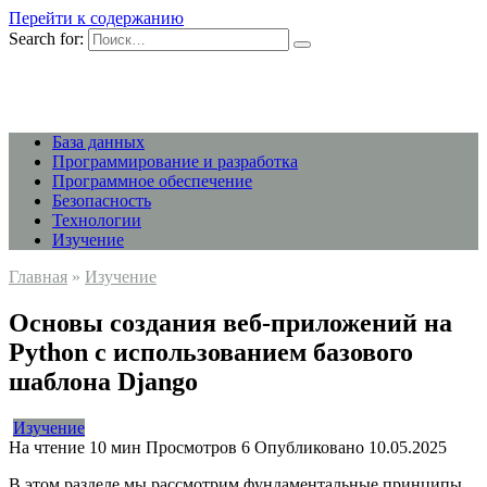
Перейти к содержанию
Search for:
База данных
Программирование и разработка
Программное обеспечение
Безопасность
Технологии
Изучение
Главная
»
Изучение
Основы создания веб-приложений на
Python с использованием базового
шаблона Django
Изучение
На чтение
10 мин
Просмотров
6
Опубликовано
10.05.2025
В этом разделе мы рассмотрим фундаментальные принципы