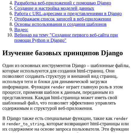
Разработка веб-приложений с помощью Django
Создание и настройка моделей данных
Работа с URL-адресами и представлениями в Django
Отображаем список записей в веб-приложении
Основы использования и создания шаблонов
Видео:
Вебинар на тему "Создание первого веб-сайта при
помощи Python и Django"
Изучение базовых принципов Django
Один из основных инструментов Django – шаблонные файлы,
которые используются для создания html-страниц. Они
позволяют создавать структуру и внешний вид страниц,
используя теги и блоки для динамической загрузки
информации. Функция
играет главную роль в этом
render
процессе, применяя шаблон к данным, переданным из
представления. Каждая html-страница может иметь свой
шаблонный файл, что позволяет эффективно управлять
содержимым и структурой веб-приложения.
В Django также есть специальные функции, такие как
render
и
, которые возвращают html-страницы или
render_to_string
их содержимое на основе запроса пользователя. Эти функции