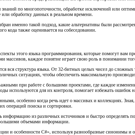
 знаний по многопоточности, обработке исключений или оптим
 или обработку данных в реальном времени.
выбран именно такой подход, какие альтернативы были рассмотр
го кода также оценивается на собеседовании.
спекты этого языка программирования, которые помогут вам пр
ми массивов, каждое понятие играет свою роль в понимании того
оится вся структура языка. От 32-битных целых чисел до сложн
различных ситуациях, чтобы обеспечить максимальную производи
важными при работе с большими проектами, где каждое изменени
оды используются для их контроля, помогает избежать ошибок на
ными, особенно когда речь идет о массивах и коллекциях. Зная,
их операций поиска и сортировки.
 информацию из различных источников и быстро определять по
 большими объемами информации.
ции и особенности C#», используя разнообразные синонимы и 