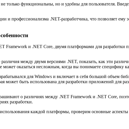
 не только функциональны, но и удобны для пользователя. Введе
ии и профессионализма .NET-разработчика, что позволяет ему э
особенности
ET Framework и .NET Core, двумя платформами для разработки 
азличия между двумя версиями .NET, показать, как эти различия
e может оказаться несложным, когда вы понимаете специфику к
зрабатывался для Windows и включает в себя большой объем библ
ая может быть использована для разработки приложений для ра
спрашивают о различиях между .NET Framework и .NET Core, поэ
иях разработки.
 использования каждой платформы, проверим основные аспекты 