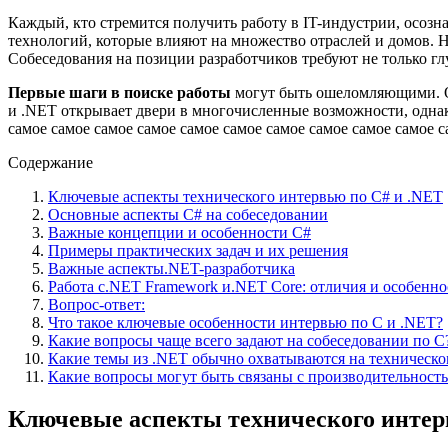
Каждый, кто стремится получить работу в IT-индустрии, осоз
технологий, которые влияют на множество отраслей и домов. Н
Собеседования на позиции разработчиков требуют не только гл
Первые шаги в поиске работы
могут быть ошеломляющими. От
и .NET открывает двери в многочисленные возможности, однако 
самое самое самое самое самое самое самое самое самое самое с
Содержание
Ключевые аспекты технического интервью по C# и .NET
Основные аспекты C# на собеседовании
Важные концепции и особенности C#
Примеры практических задач и их решения
Важные аспекты.NET-разработчика
Работа с.NET Framework и.NET Core: отличия и особенно
Вопрос-ответ:
Что такое ключевые особенности интервью по C и .NET?
Какие вопросы чаще всего задают на собеседовании по C
Какие темы из .NET обычно охватываются на техническо
Какие вопросы могут быть связаны с производительность
Ключевые аспекты технического интер