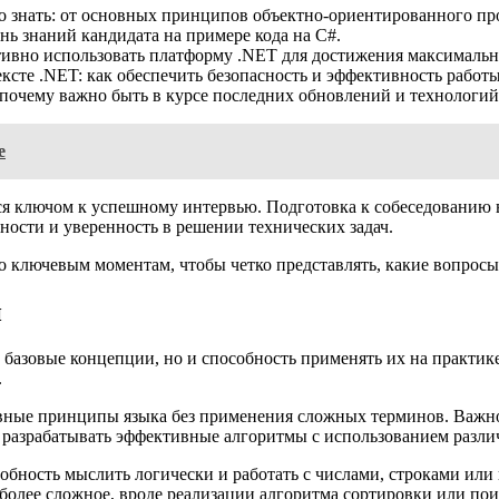
о знать: от основных принципов объектно-ориентированного п
нь знаний кандидата на примере кода на C#.
тивно использовать платформу .NET для достижения максималь
ексте .NET: как обеспечить безопасность и эффективность рабо
почему важно быть в курсе последних обновлений и технологий
e
я ключом к успешному интервью. Подготовка к собеседованию вк
ности и уверенность в решении технических задач.
 ключевым моментам, чтобы четко представлять, какие вопросы м
и
 базовые концепции, но и способность применять их на практике
.
вные принципы языка без применения сложных терминов. Важно
 разрабатывать эффективные алгоритмы с использованием разли
бность мыслить логически и работать с числами, строками или 
более сложное, вроде реализации алгоритма сортировки или поис