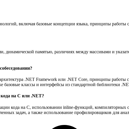
нологий, включая базовые концепции языка, принципы работы с
ми, динамической памятью, различиях между массивами и указате
собеседовании?
 архитектура .NET Framework или .NET Core, принципы работы 
же базовые классы и интерфейсы из стандартной библиотеки .NE
 кода на C или .NET?
зации кода на C, использовании inline-функций, компиляторных
ленных задач, а также использование профилировщиков для ана