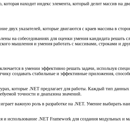
которая находит индекс элемента, который делит массив на дв
ие двух указателей, которые двигаются с краев массива в сторо
влены на собеседованиях для оценки умения кандидата решать 
еского мышления и умения работать с массивами, строками и др
аключается в умении эффективно решать задачи, используя спе
чику создавать стабильные и эффективные приложения, способн
урах, которые .NET предлагает для работы. Каждый тип данных 
ебуемой точности и диапазона значений.
 играет важную роль в разработке на .NET. Умение выбирать н
ия и использование .NET Framework для создания модульных и 