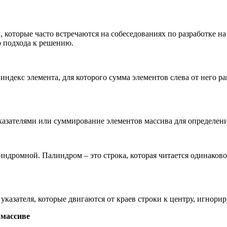
 которые часто встречаются на собеседованиях по разработке на
о подхода к решению.
ндекс элемента, для которого сумма элементов слева от него р
указателями или суммирование элементов массива для определе
индромной. Палиндром – это строка, которая читается одинаков
указателя, которые двигаются от краев строки к центру, игнор
 массиве