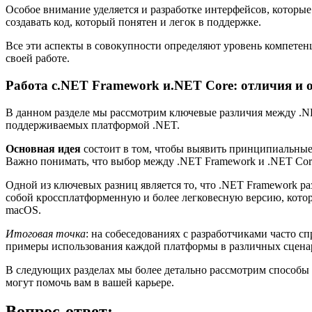
Особое внимание уделяется и разработке интерфейсов, которые
создавать код, который понятен и легок в поддержке.
Все эти аспекты в совокупности определяют уровень компетенц
своей работе.
Работа с.NET Framework и.NET Core: отличия и 
В данном разделе мы рассмотрим ключевые различия между .N
поддерживаемых платформой .NET.
Основная идея
состоит в том, чтобы выявить принципиальные р
Важно понимать, что выбор между .NET Framework и .NET Cor
Одной из ключевых разниц является то, что .NET Framework ра
собой кроссплатформенную и более легковесную версию, котор
macOS.
Итоговая точка
: на собеседованиях с разработчиками часто 
примеры использования каждой платформы в различных сценар
В следующих разделах мы более детально рассмотрим способы
могут помочь вам в вашей карьере.
Вопрос-ответ: