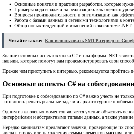
Основные понятия и практики разработки, которые нужн
Примеры кода и задачи на реализацию: как оценить урове
Вопросы производительности и оптимизации: как эффек
Работа с базами данных и сетевыми технологиями в конт
Обзор новых тенденций и изменений в экосистеме .NET: 
Читайте также:
Как использовать SMTP-сервер от Googl
Знание основных аспектов языка C# и платформы .NET являетс
навыки, которые помогут вам продемонстрировать свои способ
Прежде чем приступить к интервью, рекомендуется пройтись по
Основные аспекты C# на собеседовани
При подготовке к собеседованию по C# важно учесть не только
готовность решать реальные задачи и архитектурные проблемы
Одним из ключевых моментов является умение объяснять осно
интерфейсами и абстрактными типами данных, а также умение
Нередко кандидатам предлагают задачки, проверяющие их спосо
числа в строку или нахождения суммы элементов массива, или 