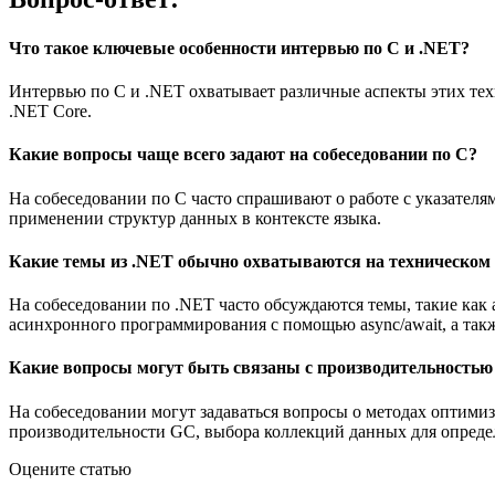
Что такое ключевые особенности интервью по C и .NET?
Интервью по C и .NET охватывает различные аспекты этих тех
.NET Core.
Какие вопросы чаще всего задают на собеседовании по C?
На собеседовании по C часто спрашивают о работе с указателя
применении структур данных в контексте языка.
Какие темы из .NET обычно охватываются на техническом 
На собеседовании по .NET часто обсуждаются темы, такие как
асинхронного программирования с помощью async/await, а так
Какие вопросы могут быть связаны с производительностью
На собеседовании могут задаваться вопросы о методах оптими
производительности GC, выбора коллекций данных для опреде
Оцените статью