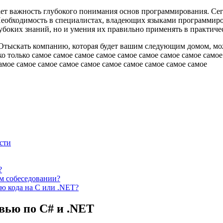
нает важность глубокого понимания основ программирования. С
еобходимость в специалистах, владеющих языками программирова
убоких знаний, но и умения их правильно применять в практичес
ыскать компанию, которая будет вашим следующим домом, може
только самое самое самое самое самое самое самое самое самое 
амое самое самое самое самое самое самое самое самое самое
сти
?
м собеседовании?
ю кода на C или .NET?
вью по C# и .NET