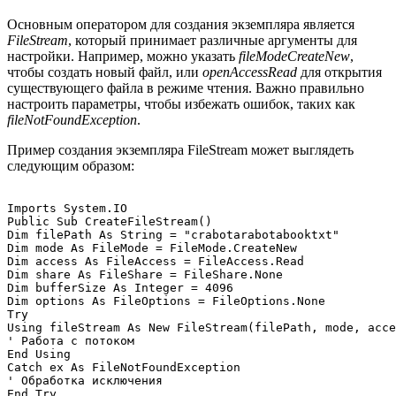
Основным оператором для создания экземпляра является
FileStream
, который принимает различные аргументы для
настройки. Например, можно указать
fileModeCreateNew
,
чтобы создать новый файл, или
openAccessRead
для открытия
существующего файла в режиме чтения. Важно правильно
настроить параметры, чтобы избежать ошибок, таких как
fileNotFoundException
.
Пример создания экземпляра FileStream может выглядеть
следующим образом:
Imports System.IO

Public Sub CreateFileStream()

Dim filePath As String = "crabotarabotabooktxt"

Dim mode As FileMode = FileMode.CreateNew

Dim access As FileAccess = FileAccess.Read

Dim share As FileShare = FileShare.None

Dim bufferSize As Integer = 4096

Dim options As FileOptions = FileOptions.None

Try

Using fileStream As New FileStream(filePath, mode, acce
' Работа с потоком

End Using

Catch ex As FileNotFoundException

' Обработка исключения

End Try
