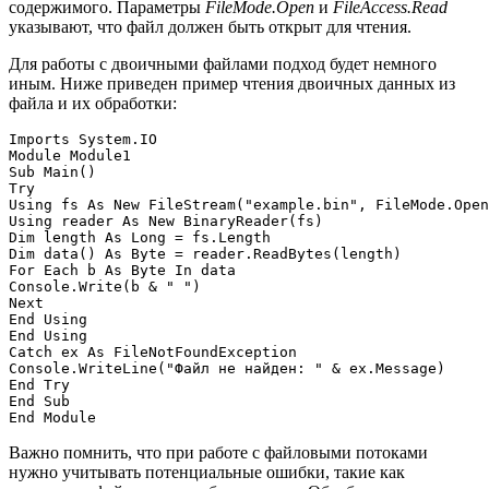
содержимого. Параметры
FileMode.Open
и
FileAccess.Read
указывают, что файл должен быть открыт для чтения.
Для работы с двоичными файлами подход будет немного
иным. Ниже приведен пример чтения двоичных данных из
файла и их обработки:
Imports System.IO

Module Module1

Sub Main()

Try

Using fs As New FileStream("example.bin", FileMode.Open
Using reader As New BinaryReader(fs)

Dim length As Long = fs.Length

Dim data() As Byte = reader.ReadBytes(length)

For Each b As Byte In data

Console.Write(b & " ")

Next

End Using

End Using

Catch ex As FileNotFoundException

Console.WriteLine("Файл не найден: " & ex.Message)

End Try

End Sub

Важно помнить, что при работе с файловыми потоками
нужно учитывать потенциальные ошибки, такие как