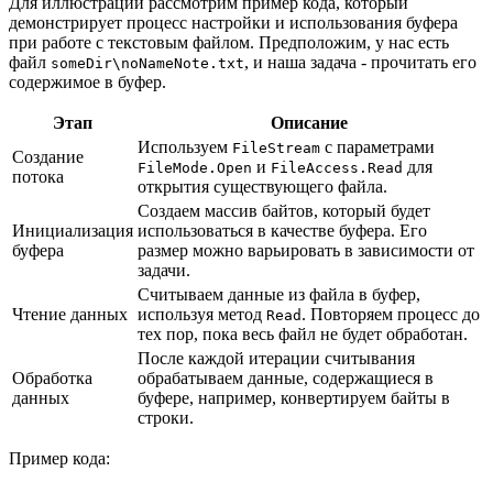
Для иллюстрации рассмотрим пример кода, который
демонстрирует процесс настройки и использования буфера
при работе с текстовым файлом. Предположим, у нас есть
файл
, и наша задача - прочитать его
someDir\noNameNote.txt
содержимое в буфер.
Этап
Описание
Используем
с параметрами
FileStream
Создание
и
для
FileMode.Open
FileAccess.Read
потока
открытия существующего файла.
Создаем массив байтов, который будет
Инициализация
использоваться в качестве буфера. Его
буфера
размер можно варьировать в зависимости от
задачи.
Считываем данные из файла в буфер,
Чтение данных
используя метод
. Повторяем процесс до
Read
тех пор, пока весь файл не будет обработан.
После каждой итерации считывания
Обработка
обрабатываем данные, содержащиеся в
данных
буфере, например, конвертируем байты в
строки.
Пример кода: