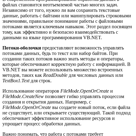
файлах становится неотъемлемой частью многих задач.
Независимо от того, нужно ли вам сохранить текстовые
данные, работать с байтами или манипулировать строковыми
значениями, правильное понимание работы с файловыми
потоками является ключевым навыком. Этот раздел посвящен
тому, как эффективно и безопасно взаимодействовать с
данными на языке программирования VB.NET.
Потоки-оболочки
предоставляют возможность управлять
потоками данных, будь то текст или набор байтов. При
создании таких потоков важно знать методы и операторы,
которые обеспечивают корректную работу с информацией. В
VB.NET вы можете использовать множество встроенных
методов, таких как
ReadDouble
для числовых данных или
TextBox1.Text
для строк.
Использование операторов
FileMode.OpenOrCreate
и
FileMode.CreateNew
позволяет гибко управлять процессом
создания и открытия данных. Например, с
FileMode.OpenOrCreate
вы создаете новый поток, если файла
не существует, или открываете существующий. Такой подход
обеспечивает эффективное использование ресурсов и
упрощает процесс обработки данных.
Важно понимать, что работа с потоками требует