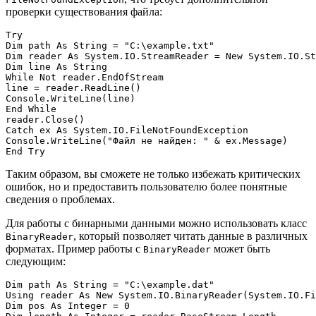
проверки существования файла:
Try

Dim path As String = "C:\example.txt"

Dim reader As System.IO.StreamReader = New System.IO.St
Dim line As String

While Not reader.EndOfStream

line = reader.ReadLine()

Console.WriteLine(line)

End While

reader.Close()

Catch ex As System.IO.FileNotFoundException

Console.WriteLine("Файл не найден: " & ex.Message)

Таким образом, вы сможете не только избежать критических
ошибок, но и предоставить пользователю более понятные
сведения о проблемах.
Для работы с бинарными данными можно использовать класс
, который позволяет читать данные в различных
BinaryReader
форматах. Пример работы с
может быть
BinaryReader
следующим:
Dim path As String = "C:\example.dat"

Using reader As New System.IO.BinaryReader(System.IO.Fi
Dim pos As Integer = 0
