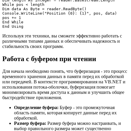
Dim length As Integer = reader.BaseStream.Length

While pos < length

Dim data As Byte = reader.ReadByte()

Console.WriteLine("Position {0}: {1}", pos, data)

pos += 1

End While

Используя эти техники, вы сможете эффективно работать с
различными типами данных и обеспечивать надежность и
стабильность своих программ.
Работа с буфером при чтении
Для начала необходимо понять, что буферизация - это процесс
временного хранения данных в памяти перед их обработкой
или передачей. В контексте программирования на VB.NET и
использования потока-оболочки, буферизация помогает
минимизировать время доступа к данным и улучшить общее
быстродействие приложения.
Определение буфера:
Буфер - это промежуточная
область памяти, которая копирует данные перед их
обработкой.
Размер буфера:
Размер буфера можно настраивать, и
выбор правильного размера может существенно