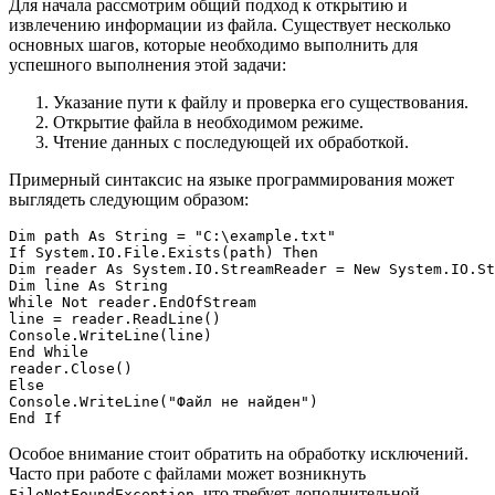
Для начала рассмотрим общий подход к открытию и
извлечению информации из файла. Существует несколько
основных шагов, которые необходимо выполнить для
успешного выполнения этой задачи:
Указание пути к файлу и проверка его существования.
Открытие файла в необходимом режиме.
Чтение данных с последующей их обработкой.
Примерный синтаксис на языке программирования может
выглядеть следующим образом:
Dim path As String = "C:\example.txt"

If System.IO.File.Exists(path) Then

Dim reader As System.IO.StreamReader = New System.IO.St
Dim line As String

While Not reader.EndOfStream

line = reader.ReadLine()

Console.WriteLine(line)

End While

reader.Close()

Else

Console.WriteLine("Файл не найден")

Особое внимание стоит обратить на обработку исключений.
Часто при работе с файлами может возникнуть
, что требует дополнительной
FileNotFoundException