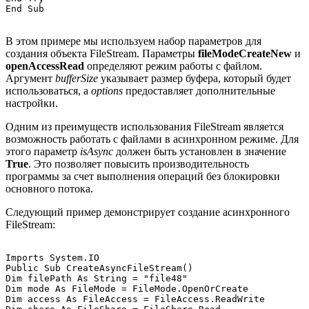
В этом примере мы используем набор параметров для
создания объекта FileStream. Параметры
fileModeCreateNew
и
openAccessRead
определяют режим работы с файлом.
Аргумент
bufferSize
указывает размер буфера, который будет
использоваться, а
options
предоставляет дополнительные
настройки.
Одним из преимуществ использования FileStream является
возможность работать с файлами в асинхронном режиме. Для
этого параметр
isAsync
должен быть установлен в значение
True
. Это позволяет повысить производительность
программы за счет выполнения операций без блокировки
основного потока.
Следующий пример демонстрирует создание асинхронного
FileStream:
Imports System.IO

Public Sub CreateAsyncFileStream()

Dim filePath As String = "file48"

Dim mode As FileMode = FileMode.OpenOrCreate

Dim access As FileAccess = FileAccess.ReadWrite
