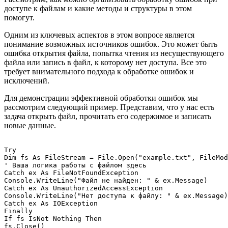
доступе к файлам и какие методы и структуры в этом
помогут.
Одним из ключевых аспектов в этом вопросе является
понимание возможных источников ошибок. Это может быть
ошибка открытия файла, попытка чтения из несуществующего
файла или запись в файл, к которому нет доступа. Все это
требует внимательного подхода к обработке ошибок и
исключений.
Для демонстрации эффективной обработки ошибок мы
рассмотрим следующий пример. Представим, что у нас есть
задача открыть файл, прочитать его содержимое и записать
новые данные.
Try

Dim fs As FileStream = File.Open("example.txt", FileMod
' Ваша логика работы с файлом здесь

Catch ex As FileNotFoundException

Console.WriteLine("Файл не найден: " & ex.Message)

Catch ex As UnauthorizedAccessException

Console.WriteLine("Нет доступа к файлу: " & ex.Message)

Catch ex As IOException

Finally

If fs IsNot Nothing Then

fs.Close()
