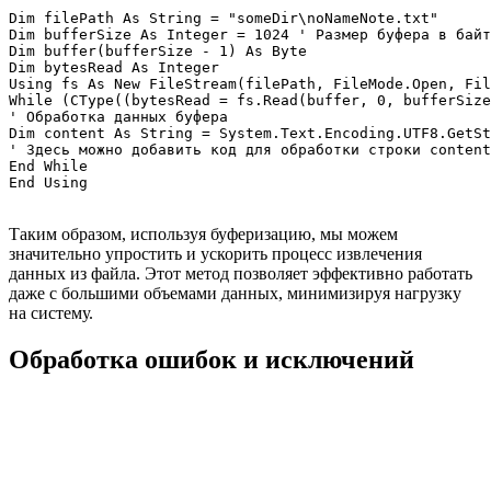
Dim filePath As String = "someDir\noNameNote.txt"

Dim bufferSize As Integer = 1024 ' Размер буфера в байт
Dim buffer(bufferSize - 1) As Byte

Dim bytesRead As Integer

Using fs As New FileStream(filePath, FileMode.Open, Fil
While (CType((bytesRead = fs.Read(buffer, 0, bufferSize
' Обработка данных буфера

Dim content As String = System.Text.Encoding.UTF8.GetSt
' Здесь можно добавить код для обработки строки content

End While

Таким образом, используя буферизацию, мы можем
значительно упростить и ускорить процесс извлечения
данных из файла. Этот метод позволяет эффективно работать
даже с большими объемами данных, минимизируя нагрузку
на систему.
Обработка ошибок и исключений