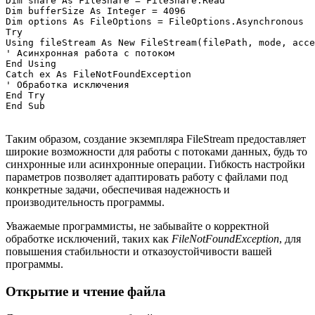
Dim share As FileShare = FileShare.Read

Dim bufferSize As Integer = 4096

Dim options As FileOptions = FileOptions.Asynchronous

Try

Using fileStream As New FileStream(filePath, mode, acce
' Асинхронная работа с потоком

End Using

Catch ex As FileNotFoundException

' Обработка исключения

End Try

Таким образом, создание экземпляра FileStream предоставляет
широкие возможности для работы с потоками данных, будь то
синхронные или асинхронные операции. Гибкость настройки
параметров позволяет адаптировать работу с файлами под
конкретные задачи, обеспечивая надежность и
производительность программы.
Уважаемые программисты, не забывайте о корректной
обработке исключений, таких как
FileNotFoundException
, для
повышения стабильности и отказоустойчивости вашей
программы.
Открытие и чтение файла