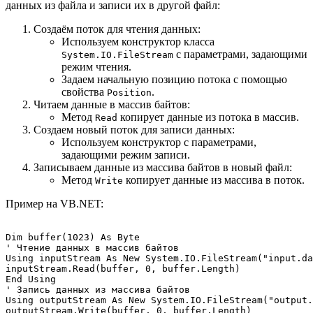
данных из файла и записи их в другой файл:
Создаём поток для чтения данных:
Используем конструктор класса
с параметрами, задающими
System.IO.FileStream
режим чтения.
Задаем начальную позицию потока с помощью
свойства
.
Position
Читаем данные в массив байтов:
Метод
копирует данные из потока в массив.
Read
Создаем новый поток для записи данных:
Используем конструктор с параметрами,
задающими режим записи.
Записываем данные из массива байтов в новый файл:
Метод
копирует данные из массива в поток.
Write
Пример на VB.NET:
Dim buffer(1023) As Byte

' Чтение данных в массив байтов

Using inputStream As New System.IO.FileStream("input.da
inputStream.Read(buffer, 0, buffer.Length)

End Using

' Запись данных из массива байтов

Using outputStream As New System.IO.FileStream("output.
outputStream.Write(buffer, 0, buffer.Length)
