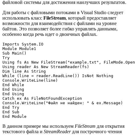
файловой системы для достижения наилучших результатов.
Для работы с файловыми потоками в Visual Studio следует
использовать класс
FileStream
, который предоставляет
возможности для взаимодействия с файлами на уровне
байтов. Это позволяет более гибко управлять данными,
особенно когда речь идет о двоичных файлах.
Imports System.IO

Module Module1

Sub Main()

Try

Using fs As New FileStream("example.txt", FileMode.Open
Using reader As New StreamReader(fs)

Dim line As String

While (line = reader.ReadLine()) IsNot Nothing

Console.WriteLine(line)

End While

End Using

End Using

Catch ex As FileNotFoundException

Console.WriteLine("Файл не найден: " & ex.Message)

End Try

End Sub

В данном примере мы используем
FileStream
для открытия
текстового файла и
StreamReader
для построчного чтения