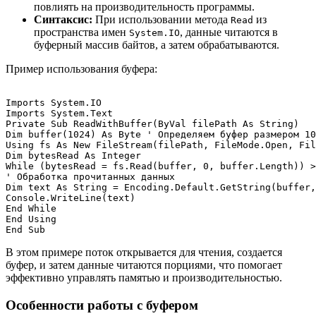
повлиять на производительность программы.
Синтаксис:
При использовании метода
из
Read
пространства имен
, данные читаются в
System.IO
буферный массив байтов, а затем обрабатываются.
Пример использования буфера:
Imports System.IO

Imports System.Text

Private Sub ReadWithBuffer(ByVal filePath As String)

Dim buffer(1024) As Byte ' Определяем буфер размером 10
Using fs As New FileStream(filePath, FileMode.Open, Fil
Dim bytesRead As Integer

While (bytesRead = fs.Read(buffer, 0, buffer.Length)) >
' Обработка прочитанных данных

Dim text As String = Encoding.Default.GetString(buffer,
Console.WriteLine(text)

End While

End Using

В этом примере поток открывается для чтения, создается
буфер, и затем данные читаются порциями, что помогает
эффективно управлять памятью и производительностью.
Особенности работы с буфером