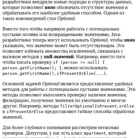
разработчики внедрили новые подходы и структуры данных,
которые позволяют
явно
обозначать отсутствие значения и
обрабатывать его наиболее удобным способом. Одним из
таких нововведений стал
Optional
.
Вместо того чтобы напрямую работать с потенциально
пустыми полями или возвращаемыми значениями, Java-
разработчики теперь могут использовать
Optional
, чтобы
явно
указывать, что значение может быть отсутствующим. Это
позволяет избежать множества исключений, связанных с
вызовом методов у
null-значений
. Например, вместо того
чтобы писать проверку
if (person != null) {
, можно использовать
person.getFirstName(); }
.
person.getFirstName().ifPresentOrElse(...)
Основной задачей
Optional
является предоставление удобных
методов для работы с потенциально пустыми значениями. Эти
методы позволяют выполнять проверку наличия значения,
фильтрацию, получение значения по умолчанию и многое
другое. Например, методы
,
filterOptionalIsPresent
orElse
и
предоставляют гибкие способы обработки
ifPresentOrElse
значений.
Для более глубокого понимания рассмотрим несколько
примеров. Допустим, у нас есть класс
, который
Apartment