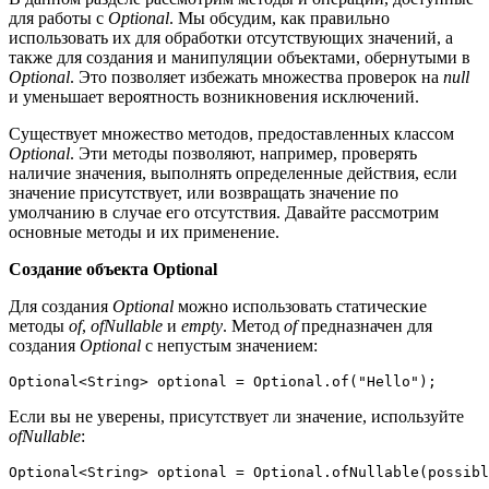
для работы с
Optional
. Мы обсудим, как правильно
использовать их для обработки отсутствующих значений, а
также для создания и манипуляции объектами, обернутыми в
Optional
. Это позволяет избежать множества проверок на
null
и уменьшает вероятность возникновения исключений.
Существует множество методов, предоставленных классом
Optional
. Эти методы позволяют, например, проверять
наличие значения, выполнять определенные действия, если
значение присутствует, или возвращать значение по
умолчанию в случае его отсутствия. Давайте рассмотрим
основные методы и их применение.
Создание объекта Optional
Для создания
Optional
можно использовать статические
методы
of
,
ofNullable
и
empty
. Метод
of
предназначен для
создания
Optional
с непустым значением:
Optional<String> optional = Optional.of("Hello");
Если вы не уверены, присутствует ли значение, используйте
ofNullable
:
Optional<String> optional = Optional.ofNullable(possibl