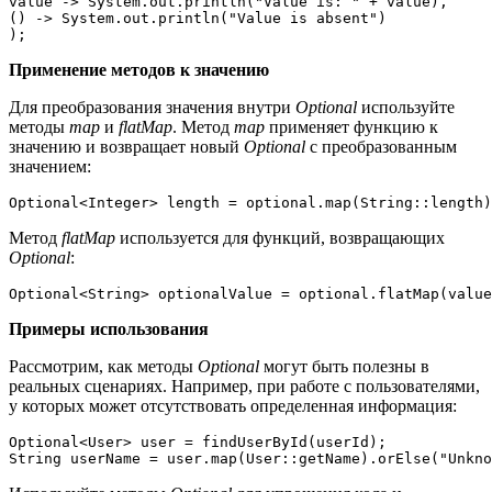
value -> System.out.println("Value is: " + value),

() -> System.out.println("Value is absent")

);
Применение методов к значению
Для преобразования значения внутри
Optional
используйте
методы
map
и
flatMap
. Метод
map
применяет функцию к
значению и возвращает новый
Optional
с преобразованным
значением:
Optional<Integer> length = optional.map(String::length)
Метод
flatMap
используется для функций, возвращающих
Optional
:
Optional<String> optionalValue = optional.flatMap(value
Примеры использования
Рассмотрим, как методы
Optional
могут быть полезны в
реальных сценариях. Например, при работе с пользователями,
у которых может отсутствовать определенная информация:
Optional<User> user = findUserById(userId);

String userName = user.map(User::getName).orElse("Unkno