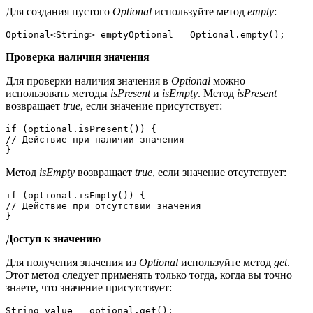
Для создания пустого
Optional
используйте метод
empty
:
Optional<String> emptyOptional = Optional.empty();
Проверка наличия значения
Для проверки наличия значения в
Optional
можно
использовать методы
isPresent
и
isEmpty
. Метод
isPresent
возвращает
true
, если значение присутствует:
if (optional.isPresent()) {

// Действие при наличии значения

}
Метод
isEmpty
возвращает
true
, если значение отсутствует:
if (optional.isEmpty()) {

// Действие при отсутствии значения

}
Доступ к значению
Для получения значения из
Optional
используйте метод
get
.
Этот метод следует применять только тогда, когда вы точно
знаете, что значение присутствует:
String value = optional.get();