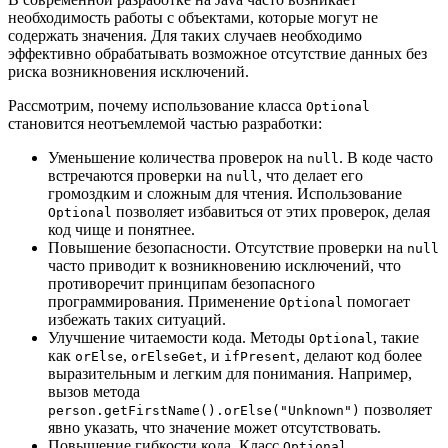
необходимость работы с объектами, которые могут не
содержать значения. Для таких случаев необходимо
эффективно обрабатывать возможное отсутствие данных без
риска возникновения исключений.
Рассмотрим, почему использование класса
Optional
становится неотъемлемой частью разработки:
Уменьшение количества проверок на
. В коде часто
null
встречаются проверки на
, что делает его
null
громоздким и сложным для чтения. Использование
позволяет избавиться от этих проверок, делая
Optional
код чище и понятнее.
Повышение безопасности. Отсутствие проверки на
null
часто приводит к возникновению исключений, что
противоречит принципам безопасного
программирования. Применение
помогает
Optional
избежать таких ситуаций.
Улучшение читаемости кода. Методы
, такие
Optional
как
,
, и
, делают код более
orElse
orElseGet
ifPresent
выразительным и легким для понимания. Например,
вызов метода
позволяет
person.getFirstName().orElse("Unknown")
явно указать, что значение может отсутствовать.
Повышение гибкости кода. Класс
Optional