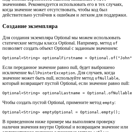
значениями. Рекомендуется использовать его в тех случаях,
когда значение может отсутствовать, чтобы код был
действительно устойчив к ошибкам и легким для поддержки.
Создание экземпляра
Для создания экземпляра Optional мы можем использовать
статические методы класса Optional. Например, метод
of
позволяет создать объект Optional с заданным значением:
Optional<String> optionalFirstname = Optional.of("John"
Если переданное значение равно null, будет выброшено
исключение
. Для случаев, когда
NullPointerException
значение может быть null, используйте метод
,
ofNullable
который возвращает пустой Optional, если значение равно null:
Optional<String> optionalLastname = Optional.ofNullable
Чтобы создать пустой Optional, примените метод
:
empty
Optional<String> emptyOptional = Optional.empty();
В приведенном ниже примере мы выполняем проверку
наличия значения внутри Optional и возвращаем значение или