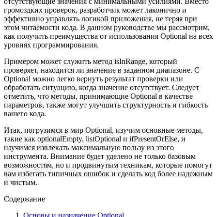
отсутствующие значения с минимальными усилиями. Вместо
громоздких проверок, разработчик может лаконично и
эффективно управлять логикой приложения, не теряя при
этом читаемости кода. В данном руководстве мы рассмотрим,
как получить преимущества от использования Optional на всех
уровнях программирования.
Примером может служить метод isInRange, который
проверяет, находится ли значение в заданном диапазоне. С
Optional можно легко вернуть результат проверки или
обработать ситуацию, когда значение отсутствует. Следует
отметить, что методы, принимающие Optional в качестве
параметров, также могут улучшить структурность и гибкость
вашего кода.
Итак, погрузимся в мир Optional, изучим основные методы,
такие как optionalEmpty, listOptional и ifPresentOrElse, и
научимся извлекать максимальную пользу из этого
инструмента. Внимание будет уделено не только базовым
возможностям, но и продвинутым техникам, которые помогут
вам избегать типичных ошибок и сделать код более надежным
и чистым.
Содержание
Основы и назначение Optional