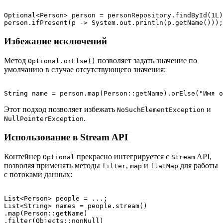
Optional<Person> person = personRepository.findById(1L)
Избежание исключений
Метод
позволяет задать значение по
Optional.orElse()
умолчанию в случае отсутствующего значения:
Этот подход позволяет избежать
и
NoSuchElementException
.
NullPointerException
Использование в Stream API
Контейнер
прекрасно интегрируется с
API,
Optional
Stream
позволяя применять методы
,
и
для работы
filter
map
flatMap
с потоками данных:
List<Person> people = ...;

List<String> names = people.stream()

.map(Person::getName)

.filter(Objects::nonNull)
