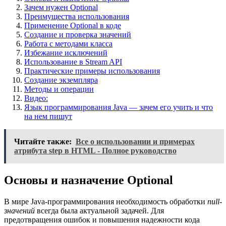
Зачем нужен Optional
Преимущества использования
Применение Optional в коде
Создание и проверка значений
Работа с методами класса
Избежание исключений
Использование в Stream API
Практические примеры использования
Создание экземпляра
Методы и операции
Видео:
Язык программирования Java — зачем его учить и что
на нем пишут
Читайте также:
Все о использовании и примерах
атрибута step в HTML - Полное руководство
Основы и назначение Optional
В мире Java-программирования необходимость обработки
null-
значений
всегда была актуальной задачей. Для
предотвращения ошибок и повышения надежности кода