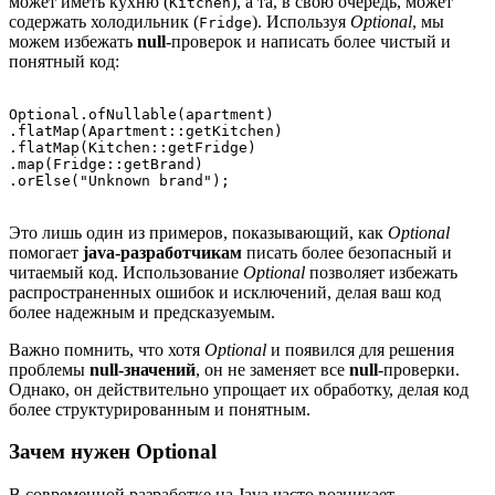
может иметь кухню (
), а та, в свою очередь, может
Kitchen
содержать холодильник (
). Используя
Optional
, мы
Fridge
можем избежать
null
-проверок и написать более чистый и
понятный код:
Optional.ofNullable(apartment)

.flatMap(Apartment::getKitchen)

.flatMap(Kitchen::getFridge)

.map(Fridge::getBrand)

Это лишь один из примеров, показывающий, как
Optional
помогает
java-разработчикам
писать более безопасный и
читаемый код. Использование
Optional
позволяет избежать
распространенных ошибок и исключений, делая ваш код
более надежным и предсказуемым.
Важно помнить, что хотя
Optional
и появился для решения
проблемы
null-значений
, он не заменяет все
null
-проверки.
Однако, он действительно упрощает их обработку, делая код
более структурированным и понятным.
Зачем нужен Optional
В современной разработке на Java часто возникает