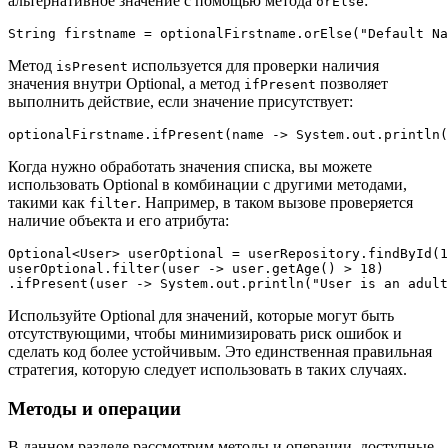
альтернативное значение с помощью метода
:
orElse
String firstname = optionalFirstname.orElse("Default Na
Метод
используется для проверки наличия
isPresent
значения внутри Optional, а метод
позволяет
ifPresent
выполнить действие, если значение присутствует:
optionalFirstname.ifPresent(name -> System.out.println(
Когда нужно обработать значения списка, вы можете
использовать Optional в комбинации с другими методами,
такими как
. Например, в таком вызове проверяется
filter
наличие объекта и его атрибута:
Optional<User> userOptional = userRepository.findById(1
userOptional.filter(user -> user.getAge() > 18)

.ifPresent(user -> System.out.println("User is an adult
Используйте Optional для значений, которые могут быть
отсутствующими, чтобы минимизировать риск ошибок и
сделать код более устойчивым. Это единственная правильная
стратегия, которую следует использовать в таких случаях.
Методы и операции
В данном разделе рассмотрим методы и операции, доступные