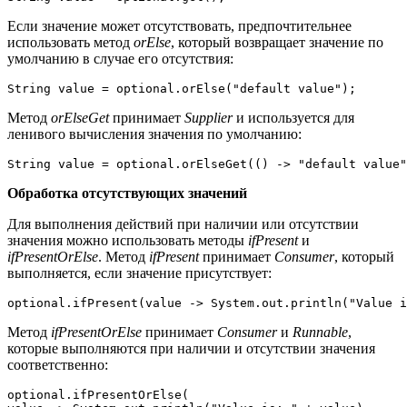
Если значение может отсутствовать, предпочтительнее
использовать метод
orElse
, который возвращает значение по
умолчанию в случае его отсутствия:
String value = optional.orElse("default value");
Метод
orElseGet
принимает
Supplier
и используется для
ленивого вычисления значения по умолчанию:
String value = optional.orElseGet(() -> "default value"
Обработка отсутствующих значений
Для выполнения действий при наличии или отсутствии
значения можно использовать методы
ifPresent
и
ifPresentOrElse
. Метод
ifPresent
принимает
Consumer
, который
выполняется, если значение присутствует:
optional.ifPresent(value -> System.out.println("Value i
Метод
ifPresentOrElse
принимает
Consumer
и
Runnable
,
которые выполняются при наличии и отсутствии значения
соответственно:
optional.ifPresentOrElse(
