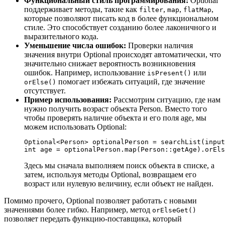
Функциональный стиль программирования:
Optional
поддерживает методы, такие как
,
,
,
filter
map
flatMap
которые позволяют писать код в более функциональном
стиле. Это способствует созданию более лаконичного и
выразительного кода.
Уменьшение числа ошибок:
Проверки наличия
значения внутри Optional происходят автоматически, что
значительно снижает вероятность возникновения
ошибок. Например, использование
или
isPresent()
помогает избежать ситуаций, где значение
orElse()
отсутствует.
Пример использования:
Рассмотрим ситуацию, где нам
нужно получить возраст объекта Person. Вместо того
чтобы проверять наличие объекта и его поля age, мы
можем использовать Optional:
Optional<Person> optionalPerson = searchList(input
Здесь мы сначала выполняем поиск объекта в списке, а
затем, используя методы Optional, возвращаем его
возраст или нулевую величину, если объект не найден.
Помимо прочего, Optional позволяет работать с новыми
значениями более гибко. Например, метод
orElseGet()
позволяет передать функцию-поставщика, который