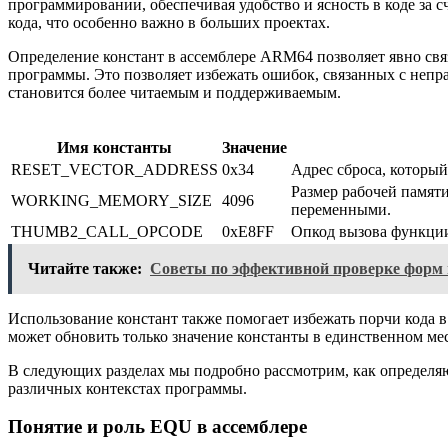
программировании, обеспечивая удобство и ясность в коде за
кода, что особенно важно в больших проектах.
Определение констант в ассемблере ARM64 позволяет явно связ
программы. Это позволяет избежать ошибок, связанных с непр
становится более читаемым и поддерживаемым.
Имя константы
Значение
RESET_VECTOR_ADDRESS
0x34
Адрес сброса, который
Размер рабочей памяти
WORKING_MEMORY_SIZE
4096
переменными.
THUMB2_CALL_OPCODE
0xE8FF
Опкод вызова функции
Читайте также:
Советы по эффективной проверке форм и
Использование констант также помогает избежать порчи кода в
может обновить только значение константы в единственном мес
В следующих разделах мы подробно рассмотрим, как определяю
различных контекстах программы.
Понятие и роль EQU в ассемблере