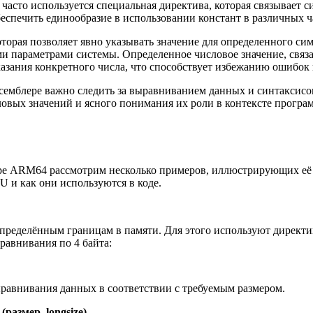
а часто используется специальная директива, которая связывает
беспечить единообразие в использовании констант в различных 
орая позволяет явно указывать значение для определенного симв
и параметрами системы. Определенное числовое значение, связ
азания конкретного числа, что способствует избежанию ошибок
ссемблере важно следить за выравниванием данных и синтаксис
овых значений и ясного понимания их роли в контексте програм
ре ARM64 рассмотрим несколько примеров, иллюстрирующих её
 и как они используются в коде.
пределённым границам в памяти. Для этого используют директив
равнивания по 4 байта:
ыравнивания данных в соответствии с требуемым размером.
размер, longsize)