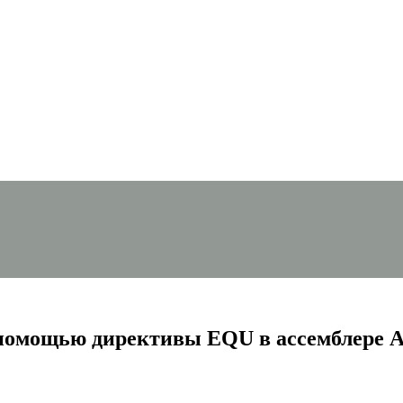
 помощью директивы EQU в ассемблере