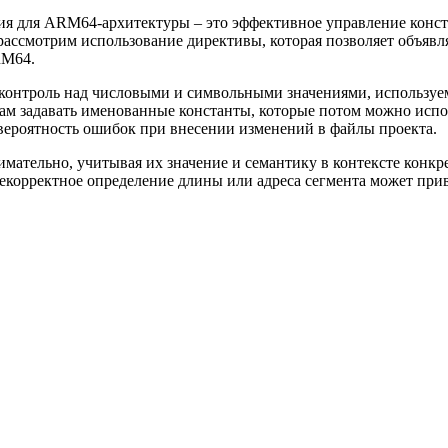
ия для ARM64-архитектуры – это эффективное управление конст
рассмотрим использование директивы, которая позволяет объявл
RM64.
контроль над числовыми и символьными значениями, используе
 задавать именованные константы, которые потом можно испол
вероятность ошибок при внесении изменений в файлы проекта.
ательно, учитывая их значение и семантику в контексте конкр
некорректное определение длины или адреса сегмента может прив