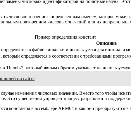
 счет замены числовых идентификаторов на понятные имена. Это
ать числовое значение с определенным именем, которое может и
авильным повторением числовых значений или их неправильным 
Пример определения констант
Описание
 определяется в файле линковки и используется для инициализац
, который определяется в соответствии с требованиями програм
 в Thumb-2, который явным образом указывает на используему
 полей на сайте
 случае изменения числовых значений. Вместо того чтобы искат
те. Это существенно упрощает процесс разработки и поддержки 
тся константы в ассемблере ARM64 и как они преобразуются в м