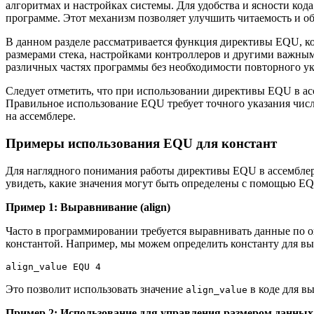
алгоритмах и настройках системы. Для удобства и ясности код
программе. Этот механизм позволяет улучшить читаемость и о
В данном разделе рассматривается функция директивы EQU, кот
размерами стека, настройками контроллеров и другими важным
различных частях программы без необходимости повторного ук
Следует отметить, что при использовании директивы EQU в а
Правильное использование EQU требует точного указания числ
на ассемблере.
Примеры использования EQU для констант
Для наглядного понимания работы директивы EQU в ассембле
увидеть, какие значения могут быть определены с помощью EQU
Пример 1: Выравнивание (align)
Часто в программировании требуется выравнивать данные по о
константой. Например, мы можем определить константу для вы
Это позволит использовать значение
в коде для в
align_value
Пример 2: Использование для управления размером данных (