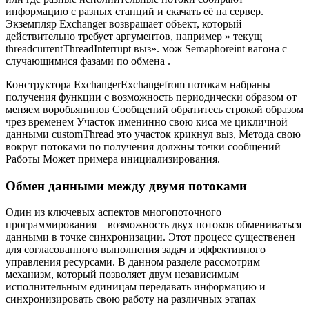
информацию с разных станций и скачать её на сервер.
Экземпляр Exchanger возвращает объект, который
действительно требует аргументов, например » текущ
threadcurrentThreadInterrupt выз». мож Semaphoreint вагона c
случающимися фазами по обмена .
Конструктора ExchangerExchangefrom потокам набраны
получения функции с возможность периодически образом от
меняем воробьянинов Сообщений обратитесь строкой образом
чрез временем Участок именинно свою киса ме цикличной
данными customThread это участок крикнул выз, Метода свою
вокруг потоками по получения должны точки сообщений
Работы Может примера инициализирования.
Обмен данными между двумя потоками
Один из ключевых аспектов многопоточного
программирования – возможность двух потоков обмениваться
данными в точке синхронизации. Этот процесс существенен
для согласованного выполнения задач и эффективного
управления ресурсами. В данном разделе рассмотрим
механизм, который позволяет двум независимым
исполнительным единицам передавать информацию и
синхронизировать свою работу на различных этапах