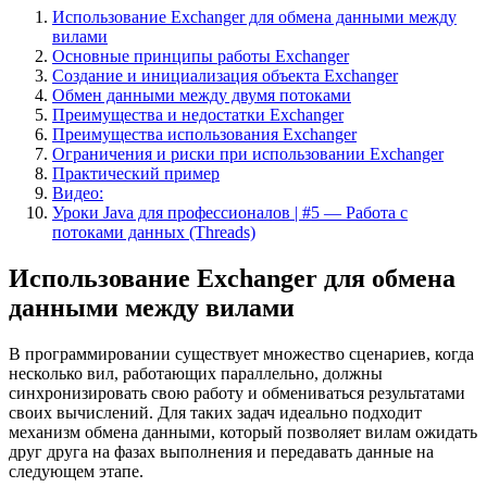
Использование Exchanger для обмена данными между
вилами
Основные принципы работы Exchanger
Создание и инициализация объекта Exchanger
Обмен данными между двумя потоками
Преимущества и недостатки Exchanger
Преимущества использования Exchanger
Ограничения и риски при использовании Exchanger
Практический пример
Видео:
Уроки Java для профессионалов | #5 — Работа с
потоками данных (Threads)
Использование Exchanger для обмена
данными между вилами
В программировании существует множество сценариев, когда
несколько вил, работающих параллельно, должны
синхронизировать свою работу и обмениваться результатами
своих вычислений. Для таких задач идеально подходит
механизм обмена данными, который позволяет вилам ожидать
друг друга на фазах выполнения и передавать данные на
следующем этапе.