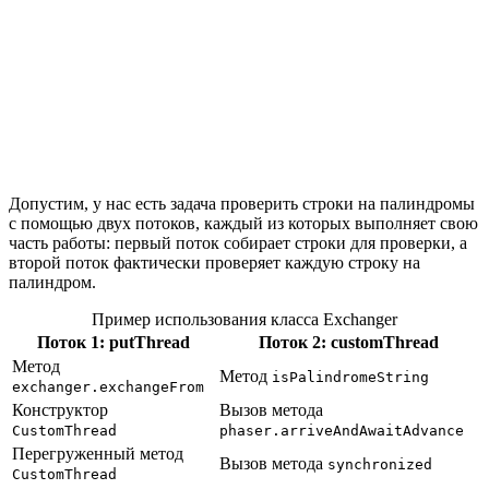
Допустим, у нас есть задача проверить строки на палиндромы
с помощью двух потоков, каждый из которых выполняет свою
часть работы: первый поток собирает строки для проверки, а
второй поток фактически проверяет каждую строку на
палиндром.
Пример использования класса Exchanger
Поток 1: putThread
Поток 2: customThread
Метод
Метод
isPalindromeString
exchanger.exchangeFrom
Конструктор
Вызов метода
CustomThread
phaser.arriveAndAwaitAdvance
Перегруженный метод
Вызов метода
synchronized
CustomThread