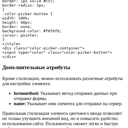
border: 1px solid #ccc;

border-radius: 5px;

}

.color-picker-button {

width: 100%;

height: 40px;

border: none;

background-color: #f0f0f0;

cursor: pointer;

}

</style>

<div class="color-picker-container">

<input type="color" class="color-picker-button">

Дополнительные атрибуты
Кроме стилизации, можно использовать различные атрибуты
для настройки элемента:
formmethod:
Указывает метод отправки данных при
отправке формы.
name:
Указывает имя элемента для отправки на сервер.
Правильная стилизация элемента цветового ввода позволяет
не только улучшить внешний вид, но и повысить удобство
использования сайта. Пользователь сможет легко и быстро