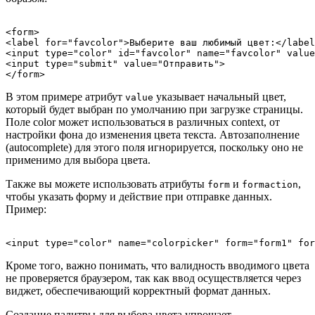
<form>

<label for="favcolor">Выберите ваш любимый цвет:</label
<input type="color" id="favcolor" name="favcolor" value
<input type="submit" value="Отправить">

В этом примере атрибут
указывает начальный цвет,
value
который будет выбран по умолчанию при загрузке страницы.
Поле color может использоваться в различных context, от
настройки фона до изменения цвета текста. Автозаполнение
(autocomplete) для этого поля игнорируется, поскольку оно не
применимо для выбора цвета.
Также вы можете использовать атрибуты
и
,
form
formaction
чтобы указать форму и действие при отправке данных.
Пример:
Кроме того, важно понимать, что валидность вводимого цвета
не проверяется браузером, так как ввод осуществляется через
виджет, обеспечивающий корректный формат данных.
Создание палитры для выбора цвета упрощает