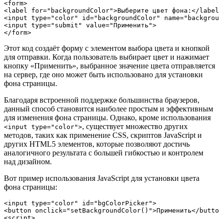
<form>

<label for="backgroundColor">Выберите цвет фона:</label
<input type="color" id="backgroundColor" name="backgrou
<input type="submit" value="Применить">

Этот код создаёт форму с элементом выбора цвета и кнопкой
для отправки. Когда пользователь выбирает цвет и нажимает
кнопку «Применить», выбранное значение цвета отправляется
на сервер, где оно может быть использовано для установки
фона страницы.
Благодаря встроенной поддержке большинства браузеров,
данный способ становится наиболее простым и эффективным
для изменения фона страницы. Однако, кроме использования
, существует множество других
<input type="color">
методов, таких как применение CSS, скриптов JavaScript и
других HTML5 элементов, которые позволяют достичь
аналогичного результата с большей гибкостью и контролем
над дизайном.
Вот пример использования JavaScript для установки цвета
фона страницы:
<input type="color" id="bgColorPicker">

<button onclick="setBackgroundColor()">Применить</butto
<script>
