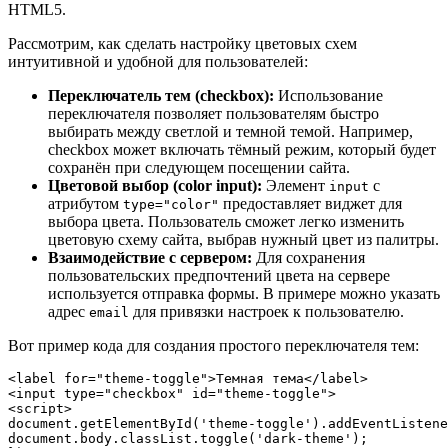
HTML5.
Рассмотрим, как сделать настройку цветовых схем
интуитивной и удобной для пользователей:
Переключатель тем (checkbox):
Использование
переключателя позволяет пользователям быстро
выбирать между светлой и темной темой. Например,
checkbox может включать тёмный режим, который будет
сохранён при следующем посещении сайта.
Цветовой выбор (color input):
Элемент
с
input
атрибутом
предоставляет виджет для
type="color"
выбора цвета. Пользователь сможет легко изменить
цветовую схему сайта, выбрав нужный цвет из палитры.
Взаимодействие с сервером:
Для сохранения
пользовательских предпочтений цвета на сервере
используется отправка формы. В примере можно указать
адрес
для привязки настроек к пользователю.
email
Вот пример кода для создания простого переключателя тем:
<label for="theme-toggle">Темная тема</label>

<input type="checkbox" id="theme-toggle">

<script>

document.getElementById('theme-toggle').addEventListene
document.body.classList.toggle('dark-theme');
