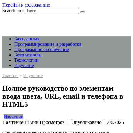
Перейти к содержанию
Search for:
База данных
Программирование и разработка
Программное обеспечение
Безопасность
Технологии
Изучение
Главная
»
Изучение
Полное руководство по элементам
ввода цвета, URL, email и телефона в
HTML5
Изучение
На чтение
14 мин
Просмотров
11
Опубликовано
11.06.2025
Современные веб-разработчики стремятся создавать