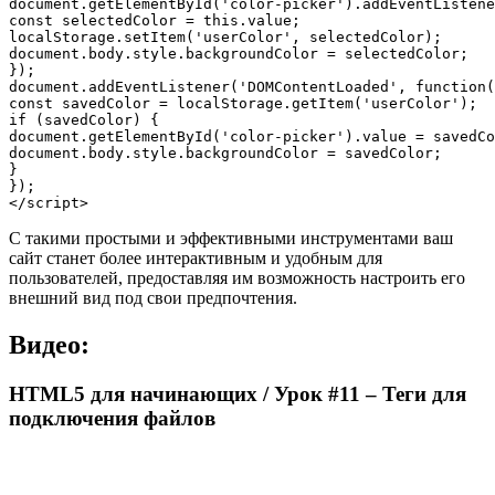
document.getElementById('color-picker').addEventListene
const selectedColor = this.value;

localStorage.setItem('userColor', selectedColor);

document.body.style.backgroundColor = selectedColor;

});

document.addEventListener('DOMContentLoaded', function(
const savedColor = localStorage.getItem('userColor');

if (savedColor) {

document.getElementById('color-picker').value = savedCo
document.body.style.backgroundColor = savedColor;

}

});

С такими простыми и эффективными инструментами ваш
сайт станет более интерактивным и удобным для
пользователей, предоставляя им возможность настроить его
внешний вид под свои предпочтения.
Видео:
HTML5 для начинающих / Урок #11 – Теги для
подключения файлов