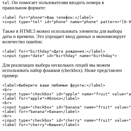
. Он помогает пользователям вводить номера в
tel
правильном формате:
<label for="phone">Ваш телефон:</label>

Также в HTML5 можно использовать элементы для выбора
даты и времени. Это упрощает ввод данных и минимизирует
количество ошибок:
<label for="birthday">Дата рождения:</label>

Для реализации выбора нескольких опций мы можем
использовать набор флажков (checkbox). Ниже представлен
пример:
<label>Выберите ваши любимые фрукты:</label>

<br>

<input type="checkbox" id="apple" name="fruit" value="a
<label for="apple">Яблоко</label>

<br>

<input type="checkbox" id="banana" name="fruit" value="
<label for="banana">Банан</label>

<br>

<input type="checkbox" id="cherry" name="fruit" value="