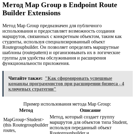
Метод Map Group в Endpoint Route
Builder Extensions
Метод Map Group предназначен для публичного
использования и предоставляет возможность создания
маршрутов, связанных с конкретным объектом, таким как
студенты, используя специализированный объект
Routegroupbuilder. Он позволяет определять маршрутные
шаблоны (routepattern) и организовывать их в логические
группы для удобства обслуживания и расширения
функциональности приложения.
Читайте также:
"Как сформировать успешные
команды программистов при расширении бизнеса - 4
ключевых стратегии"
Пример использования метода Map Group:
Метод
Описание
Метод, который создает группу
MapGroup<Student>
маршрутов для объектов типа Student,
(this Routegroupbuilder
используя переданный объект
routes,
Routegroupbuilder и