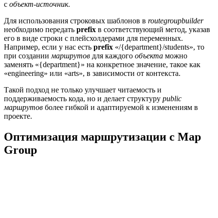
с
объект-источник
.
Для использования строковых шаблонов в
routegroupbuilder
необходимо передать
prefix
в соответствующий метод, указав
его в виде строки с плейсхолдерами для переменных.
Например, если у нас есть
prefix
«/{department}/students», то
при создании
маршрутов
для каждого
объекта
можно
заменять «{department}» на конкретное значение, такое как
«engineering» или «arts», в зависимости от контекста.
Такой подход не только улучшает читаемость и
поддерживаемость кода, но и делает структуру
public
маршрутов
более гибкой и адаптируемой к изменениям в
проекте.
Оптимизация маршрутизации с Map
Group