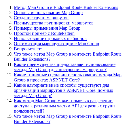
Метод Map Group в Endpoint Route Builder Extensions
Основы использования Map Group
Создание групп маршрутов
Преимущества группировки маршрутов
Примеры применения Map Group
Простой пример с RoutePattern
Использование строковых шаблонов
Оптимизация маршрутизации с Map Group
Вопрос-ответ:
Что такое метод Map Group в контексте Endpoint Route
Builder Extensions?
Какие преимущества предоставляет использование
метода Map Group для построения маршрутов?
Какие типичные сценарии использования метода Map
Group в проектах ASP.NET Core?
Какие альтернативные способы существуют для
организации маршрутов в ASP.NET Core, помимо
метода Map Group?
Как метод Map Group может помочь в разделении
доступа к различным частям API для разных групп
пользователей?
Что такое метод Map Group в контексте Endpoint Route
Builder Extensions?