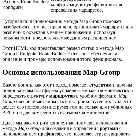
Action<IRouteBuilder>
конфигурационную функцию для
configure)
определения маршрутов.
Туториал по использованию метода Map Group поможет
разобраться в том, как правильно организовать маршруты для
различных объектов в вашем приложении, используя
возможности, предоставляемые данным расширением.
Этот HTML-код представляет раздел статьи о методе Map
Group в Endpoint Route Builder Extensions, обеспечивая
описание и примеры использования этого функционала.
Основы использования Map Group
Важно понять, как этот подход помогает
студентам
и другим
пользователям платформы управлять множеством
объектов
и
определять структуру
маршрутов
в удобном формате.
Map
Group
обеспечивает гибкость в настройке путей доступа, что
делает его полезным инструментом не только для публичных
API, но и для внутренних системных компонентов.
Далее мы рассмотрим конкретные примеры использования
метода
Map Group
для создания и управления
роутами
с
использованием
префиксов
, что позволяет структурировать