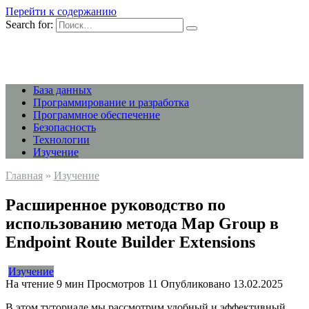
Перейти к содержанию
Search for:
База данных
Программирование и разработка
Программное обеспечение
Безопасность
Технологии
Изучение
Главная
»
Изучение
Расширенное руководство по
использованию метода Map Group в
Endpoint Route Builder Extensions
Изучение
На чтение
9 мин
Просмотров
11
Опубликовано
13.02.2025
В этом туториале мы рассмотрим удобный и эффективный