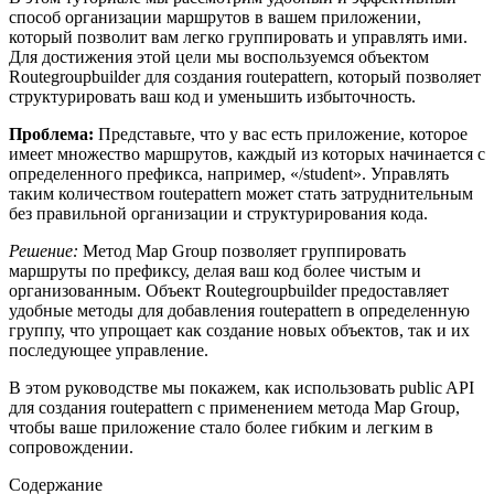
способ организации маршрутов в вашем приложении,
который позволит вам легко группировать и управлять ими.
Для достижения этой цели мы воспользуемся объектом
Routegroupbuilder для создания routepattern, который позволяет
структурировать ваш код и уменьшить избыточность.
Проблема:
Представьте, что у вас есть приложение, которое
имеет множество маршрутов, каждый из которых начинается с
определенного префикса, например, «/student». Управлять
таким количеством routepattern может стать затруднительным
без правильной организации и структурирования кода.
Решение:
Метод Map Group позволяет группировать
маршруты по префиксу, делая ваш код более чистым и
организованным. Объект Routegroupbuilder предоставляет
удобные методы для добавления routepattern в определенную
группу, что упрощает как создание новых объектов, так и их
последующее управление.
В этом руководстве мы покажем, как использовать public API
для создания routepattern с применением метода Map Group,
чтобы ваше приложение стало более гибким и легким в
сопровождении.
Содержание