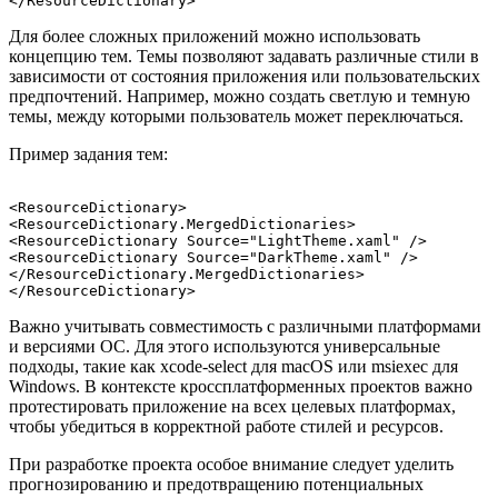
Для более сложных приложений можно использовать
концепцию тем. Темы позволяют задавать различные стили в
зависимости от состояния приложения или пользовательских
предпочтений. Например, можно создать светлую и темную
темы, между которыми пользователь может переключаться.
Пример задания тем:
<ResourceDictionary>

<ResourceDictionary.MergedDictionaries>

<ResourceDictionary Source="LightTheme.xaml" />

<ResourceDictionary Source="DarkTheme.xaml" />

</ResourceDictionary.MergedDictionaries>

Важно учитывать совместимость с различными платформами
и версиями ОС. Для этого используются универсальные
подходы, такие как xcode-select для macOS или msiexec для
Windows. В контексте кроссплатформенных проектов важно
протестировать приложение на всех целевых платформах,
чтобы убедиться в корректной работе стилей и ресурсов.
При разработке проекта особое внимание следует уделить
прогнозированию и предотвращению потенциальных