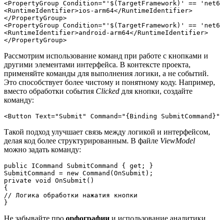
<PropertyGroup Condition="'$(TargetFramework)' == 'net6
<RuntimeIdentifier>ios-arm64</RuntimeIdentifier>

</PropertyGroup>

<PropertyGroup Condition="'$(TargetFramework)' == 'net6
<RuntimeIdentifier>android-arm64</RuntimeIdentifier>

</PropertyGroup>
Рассмотрим использование команд при работе с кнопками и
другими элементами интерфейса. В контексте проекта,
применяйте команды для выполнения логики, а не событий.
Это способствует более чистому и понятному коду. Например,
вместо обработки события
Clicked
для кнопки, создайте
команду:
<Button Text="Submit" Command="{Binding SubmitCommand}"
Такой подход улучшает связь между логикой и интерфейсом,
делая код более структурированным. В файле
ViewModel
можно задать команду:
public ICommand SubmitCommand { get; }

SubmitCommand = new Command(OnSubmit);

private void OnSubmit()

{

// Логика обработки нажатия кнопки

}
Не забывайте про
орфографии
и использование аналитики,