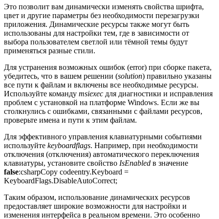
Это позволит вам динамически изменять свойства шрифта,
цвет и другие параметры без необходимости перезагрузки
приложения. Динамические ресурсы также могут быть
использованы для настройки тем, где в зависимости от
выбора пользователем светлой или тёмной темы будут
применяться разные стили.
Для устранения возможных ошибок (error) при сборке пакета,
убедитесь, что в вашем решении (
solution
) правильно указаны
все пути к файлам и включены все необходимые ресурсы.
Используйте команду
msiexec
для диагностики и исправления
проблем с установкой на платформе Windows. Если же вы
столкнулись с ошибками, связанными с файлами ресурсов,
проверьте имена и пути к этим файлам.
Для эффективного управления клавиатурными событиями
используйте
keyboardflags
. Например, при необходимости
отключения (отключения) автоматического переключения
клавиатуры, установите свойство
IsEnabled
в значение
false
:csharpCopy codeentry.Keyboard =
KeyboardFlags.DisableAutoCorrect;
Таким образом, использование динамических ресурсов
предоставляет широкие возможности для настройки и
изменения интерфейса в реальном времени. Это особенно