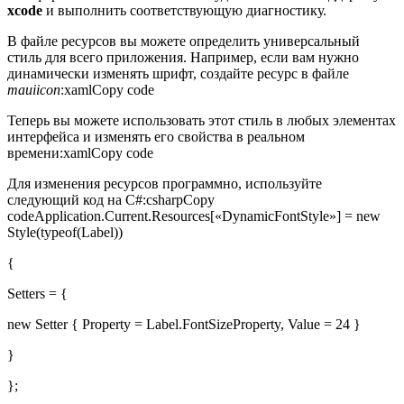
xcode
и выполнить соответствующую диагностику.
В файле ресурсов вы можете определить универсальный
стиль для всего приложения. Например, если вам нужно
динамически изменять шрифт, создайте ресурс в файле
mauiicon
:xamlCopy code
Теперь вы можете использовать этот стиль в любых элементах
интерфейса и изменять его свойства в реальном
времени:xamlCopy code
Для изменения ресурсов программно, используйте
следующий код на C#:csharpCopy
codeApplication.Current.Resources[«DynamicFontStyle»] = new
Style(typeof(Label))
{
Setters = {
new Setter { Property = Label.FontSizeProperty, Value = 24 }
}
};