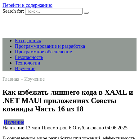
Перейти к содержанию
Search for:
База данных
Программирование и разработка
Программное обеспечение
Безопасность
Технологии
Изучение
Главная
»
Изучение
Как избежать лишнего кода в XAML и
.NET MAUI приложениях Советы
команды Часть 16 из 18
Изучение
На чтение
13 мин
Просмотров
6
Опубликовано
04.06.2025
В современном мире разработки приложений, эффективность