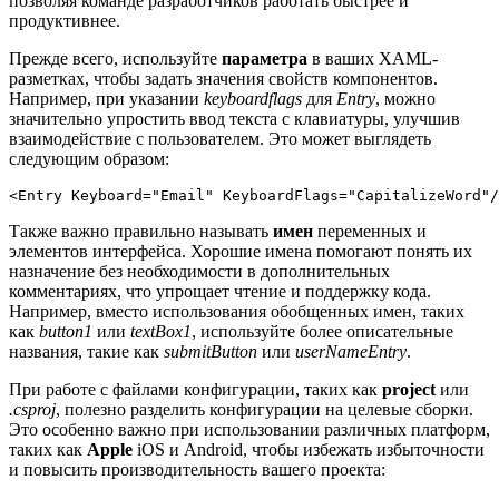
позволяя команде разработчиков работать быстрее и
продуктивнее.
Прежде всего, используйте
параметра
в ваших XAML-
разметках, чтобы задать значения свойств компонентов.
Например, при указании
keyboardflags
для
Entry
, можно
значительно упростить ввод текста с клавиатуры, улучшив
взаимодействие с пользователем. Это может выглядеть
следующим образом:
<Entry Keyboard="Email" KeyboardFlags="CapitalizeWord"/
Также важно правильно называть
имен
переменных и
элементов интерфейса. Хорошие имена помогают понять их
назначение без необходимости в дополнительных
комментариях, что упрощает чтение и поддержку кода.
Например, вместо использования обобщенных имен, таких
как
button1
или
textBox1
, используйте более описательные
названия, такие как
submitButton
или
userNameEntry
.
При работе с файлами конфигурации, таких как
project
или
.csproj
, полезно разделить конфигурации на целевые сборки.
Это особенно важно при использовании различных платформ,
таких как
Apple
iOS и Android, чтобы избежать избыточности
и повысить производительность вашего проекта: