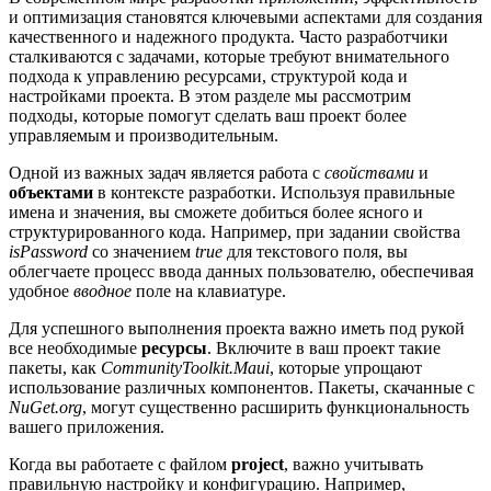
и оптимизация становятся ключевыми аспектами для создания
качественного и надежного продукта. Часто разработчики
сталкиваются с задачами, которые требуют внимательного
подхода к управлению ресурсами, структурой кода и
настройками проекта. В этом разделе мы рассмотрим
подходы, которые помогут сделать ваш проект более
управляемым и производительным.
Одной из важных задач является работа с
свойствами
и
объектами
в контексте разработки. Используя правильные
имена и значения, вы сможете добиться более ясного и
структурированного кода. Например, при задании свойства
isPassword
со значением
true
для текстового поля, вы
облегчаете процесс ввода данных пользователю, обеспечивая
удобное
вводное
поле на клавиатуре.
Для успешного выполнения проекта важно иметь под рукой
все необходимые
ресурсы
. Включите в ваш проект такие
пакеты, как
CommunityToolkit.Maui
, которые упрощают
использование различных компонентов. Пакеты, скачанные с
NuGet.org
, могут существенно расширить функциональность
вашего приложения.
Когда вы работаете с файлом
project
, важно учитывать
правильную настройку и конфигурацию. Например,