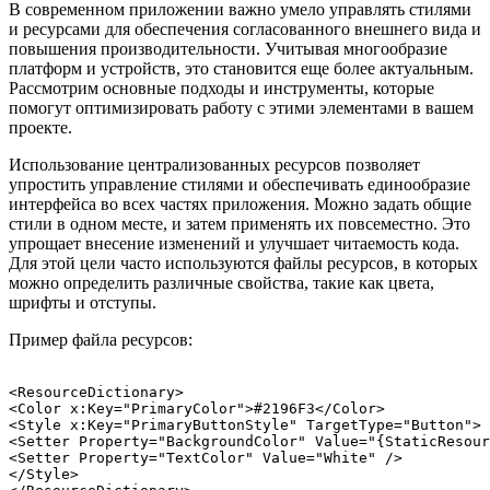
В современном приложении важно умело управлять стилями
и ресурсами для обеспечения согласованного внешнего вида и
повышения производительности. Учитывая многообразие
платформ и устройств, это становится еще более актуальным.
Рассмотрим основные подходы и инструменты, которые
помогут оптимизировать работу с этими элементами в вашем
проекте.
Использование централизованных ресурсов позволяет
упростить управление стилями и обеспечивать единообразие
интерфейса во всех частях приложения. Можно задать общие
стили в одном месте, и затем применять их повсеместно. Это
упрощает внесение изменений и улучшает читаемость кода.
Для этой цели часто используются файлы ресурсов, в которых
можно определить различные свойства, такие как цвета,
шрифты и отступы.
Пример файла ресурсов:
<ResourceDictionary>

<Color x:Key="PrimaryColor">#2196F3</Color>

<Style x:Key="PrimaryButtonStyle" TargetType="Button">

<Setter Property="BackgroundColor" Value="{StaticResour
<Setter Property="TextColor" Value="White" />

</Style>
