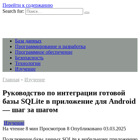
Перейти к содержанию
Search for:
База данных
Программирование и разработка
Программное обеспечение
Безопасность
Технологии
Изучение
Главная
»
Изучение
Руководство по интеграции готовой
базы SQLite в приложение для Android
— шаг за шагом
Изучение
На чтение
8 мин
Просмотров
8
Опубликовано
03.03.2025
Подключение базы данных SQLite к мобильному приложению