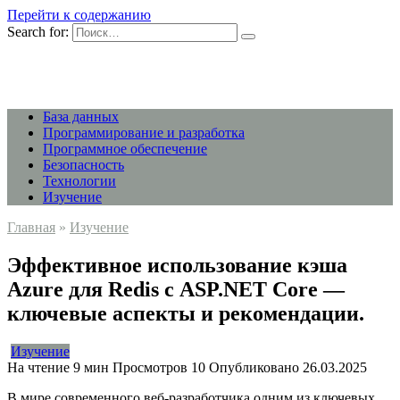
Перейти к содержанию
Search for:
База данных
Программирование и разработка
Программное обеспечение
Безопасность
Технологии
Изучение
Главная
»
Изучение
Эффективное использование кэша
Azure для Redis с ASP.NET Core —
ключевые аспекты и рекомендации.
Изучение
На чтение
9 мин
Просмотров
10
Опубликовано
26.03.2025
В мире современного веб-разработчика одним из ключевых