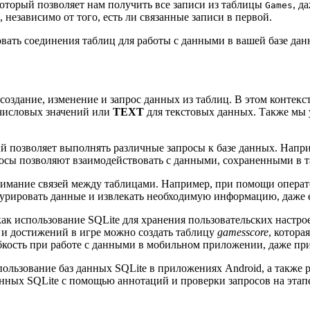
 который позволяет нам получить все записи из таблицы
, д
Games
независимо от того, есть ли связанные записи в первой.
вать соединения таблиц для работы с данными в вашей базе дан
создание, изменение и запрос данных из таблиц. В этом контекст
числовых значений или
TEXT
для текстовых данных. Также мы 
ый позволяет выполнять различные запросы к базе данных. Напр
росы позволяют взаимодействовать с данными, сохраненными в т
онимание связей между таблицами. Например, при помощи опера
турировать данные и извлекать необходимую информацию, даже е
как использование SQLite для хранения пользовательских настр
в и достижений в игре можно создать таблицу
gamesscore
, котора
бкость при работе с данными в мобильном приложении, даже при
пользование баз данных SQLite в приложениях Android, а также
данных SQLite с помощью аннотаций и проверки запросов на этап