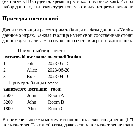
(например, ID студента, время игры и количество очков). Исп
набор данных, включая студентов, у которых нет результатов иг
Примеры соединений
Для иллюстрации рассмотрим таблицы из базы данных «Northwin
данные о играх. Каждая таблица имеет свои собственные стол
данные для анализа максимального счета в играх каждого польз
Пример таблицы
:
Users
usersrowid
username
maxmodification
1
John
2023-05-15
2
Alice
2023-06-20
3
Bob
2023-04-10
Пример таблицы
:
Games
gamesscore
username
room
2500
John
Room A
3200
John
Room B
1800
Alice
Room C
В примере выше мы можем использовать левое соединение (
LE
пользователя. Таким образом, даже если у пользователя нет за