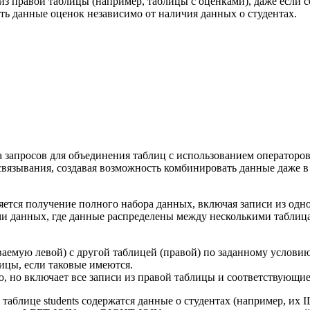
и из правой таблицы (например, таблицы с оценками), даже если 
ать данные оценок независимо от наличия данных о студентах.
а запросов для объединения таблиц с использованием оператор
связывания, создавая возможность комбинировать данные даже в
тся получение полного набора данных, включая записи из одно
ами данных, где данные распределены между несколькими таблица
емую левой) с другой таблицей (правой) по заданному условию 
ицы, если таковые имеются.
но включает все записи из правой таблицы и соответствующие 
аблице students содержатся данные о студентах (например, их ID