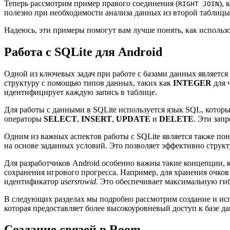
Теперь рассмотрим пример правого соединения (
),
RIGHT JOIN
полезно при необходимости анализа данных из второй таблицы, 
Надеюсь, эти примеры помогут вам лучше понять, как использо
Работа с SQLite для Android
Одной из ключевых задач при работе с базами данных является 
структуру с помощью типов данных, таких как
INTEGER
для 
идентифицирует каждую запись в таблице.
Для работы с данными в SQLite используется язык SQL, котор
операторы
SELECT
,
INSERT
,
UPDATE
и
DELETE
. Эти зап
Одним из важных аспектов работы с SQLite является также п
на основе заданных условий. Это позволяет эффективно струк
Для разработчиков Android особенно важны такие концепции, 
сохранения игрового прогресса. Например, для хранения очко
идентификатор
usersrowid
. Это обеспечивает максимальную ги
В следующих разделах мы подробно рассмотрим создание и ис
которая предоставляет более высокоуровневый доступ к базе 
Создание связей в Room