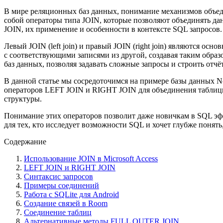
В мире реляционных баз данных, понимание механизмов объеди
собой операторы типа JOIN, которые позволяют объединять дан
JOIN, их применение и особенности в контексте SQL запросов.
Левый JOIN (left join) и правый JOIN (right join) являются 
с соответствующими записями из другой, создавая таким обра
баз данных, позволяя задавать сложные запросы и строить отч
В данной статье мы сосредоточимся на примере базы данных 
операторов LEFT JOIN и RIGHT JOIN для объединения таблицы `
структуры.
Понимание этих операторов позволит даже новичкам в SQL эфф
для тех, кто исследует возможности SQL и хочет глубже понят
Содержание
Использование JOIN в Microsoft Access
LEFT JOIN и RIGHT JOIN
Синтаксис запросов
Примеры соединений
Работа с SQLite для Android
Создание связей в Room
Соединение таблиц
Альтернативные методы FULL OUTER JOIN