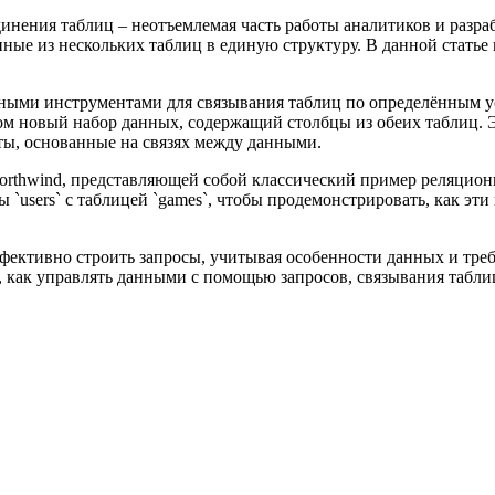
нения таблиц – неотъемлемая часть работы аналитиков и разра
ные из нескольких таблиц в единую структуру. В данной статье
основными инструментами для связывания таблиц по определённым
зом новый набор данных, содержащий столбцы из обеих таблиц.
ёты, основанные на связях между данными.
Northwind, представляющей собой классический пример реляцио
users` с таблицей `games`, чтобы продемонстрировать, как эти
ективно строить запросы, учитывая особенности данных и требо
ь, как управлять данными с помощью запросов, связывания табл