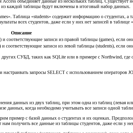
 Access объединяет данные из нескольких таблиц. Существует не
 из каждой таблицы будут включены в итоговый набор данных.
mes». Таблица «students» содержит информацию о студентах, а т
ультаты всех студентов, даже если у них нет записей в таблице 
Описание
s) и соответствующие записи из правой таблицы (games), если они
 и соответствующие записи из левой таблицы (students), если они
 других СУБД, таких как SQLite или в примере с Northwind, гд
и настраивать запросы SELECT с использованием операторов JOIN
ения данных из двух таблиц, при этом одна из таблиц (левая ил
лизе данных, когда необходимо учитывать все записи одной табл
им пример с базой данных о студентах и их оценках. Предполо
 нам получить все данные из таблицы студентов, даже если у не