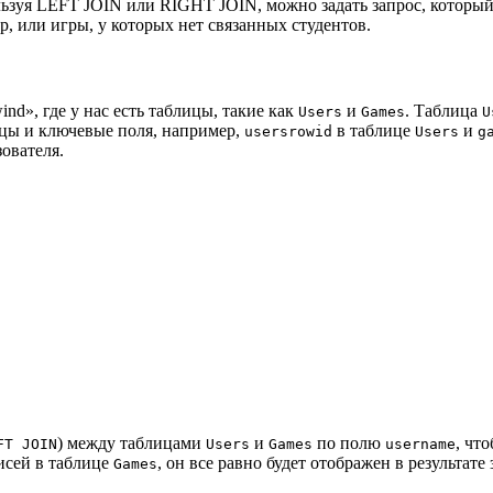
ользуя LEFT JOIN или RIGHT JOIN, можно задать запрос, которы
р, или игры, у которых нет связанных студентов.
d», где у нас есть таблицы, такие как
и
. Таблица
Users
Games
U
бцы и ключевые поля, например,
в таблице
и
usersrowid
Users
g
ователя.
) между таблицами
и
по полю
, чт
FT JOIN
Users
Games
username
писей в таблице
, он все равно будет отображен в результате 
Games