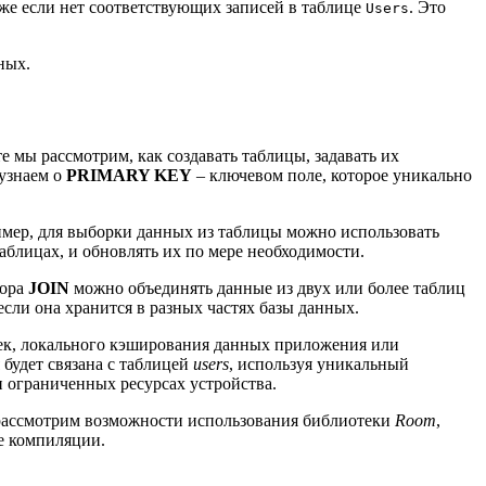
аже если нет соответствующих записей в таблице
. Это
Users
ных.
е мы рассмотрим, как создавать таблицы, задавать их
узнаем о
PRIMARY KEY
– ключевом поле, которое уникально
имер, для выборки данных из таблицы можно использовать
аблицах, и обновлять их по мере необходимости.
тора
JOIN
можно объединять данные из двух или более таблиц
сли она хранится в разных частях базы данных.
оек, локального кэширования данных приложения или
я будет связана с таблицей
users
, используя уникальный
 ограниченных ресурсах устройства.
 рассмотрим возможности использования библиотеки
Room
,
е компиляции.