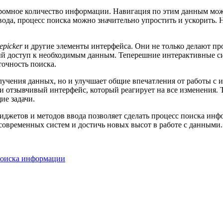
ромное количество информации. Навигация по этим данным мож
да, процесс поиска можно значительно упростить и ускорить. 
epicker
и другие элементы интерфейса. Они не только делают пр
ый доступ к необходимым данным. Теперешние интерактивные с
точность поиска.
олучения данных, но и улучшает общие впечатления от работы с
 и отзывчивый интерфейс, который реагирует на все изменения
ие задачи.
виджетов и методов ввода позволяет сделать процесс поиска ин
овременных систем и достичь новых высот в работе с данными.
поиска информации