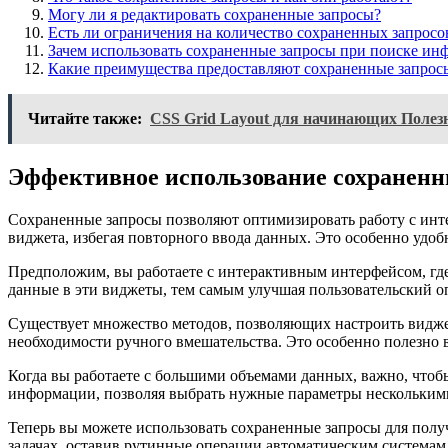
Могу ли я редактировать сохраненные запросы?
Есть ли ограничения на количество сохраненных запросо
Зачем использовать сохраненные запросы при поиске ин
Какие преимущества предоставляют сохраненные запросы
Читайте также:
CSS Grid Layout для начинающих Полезн
Эффективное использование сохраненн
Сохраненные запросы позволяют оптимизировать работу с инт
виджета, избегая повторного ввода данных. Это особенно удоб
Предположим, вы работаете с интерактивным интерфейсом, гд
данные в эти виджеты, тем самым улучшая пользовательский о
Существует множество методов, позволяющих настроить видж
необходимости ручного вмешательства. Это особенно полезно в
Когда вы работаете с большими объемами данных, важно, чтоб
информации, позволяя выбрать нужные параметры несколькими 
Теперь вы можете использовать сохраненные запросы для пол
задачах, оставив рутинные операции автоматическим системам