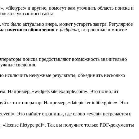
», «filetype:» и другие, помогут вам уточнить область поиска и
лько с указанного сайта.
что было актуально вчера, может устареть завтра. Регулярное
матического обновления
и
рефреша
, встроенные в многие
ператоры поиска предоставляют возможность значительно
нужные сведения.
о исключить ненужные результаты, объединить несколько
. Например, «widgets site:example.com». Это позволит
е этот оператор. Например, «datepicker intitle:guide». Это
vent». Это найдет страницы, где слово «event» встречается в
license filetype:pdf». Так вы получите только PDF-документы