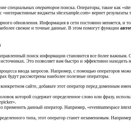
ание специальных
операторов
поиска. Операторы, такие как «site:
 «интерактивные виджеты site:example.com» вернет результаты то
рного обновления. Информация в сети постоянно меняется, и то, 
наиболее свежие и точные данные. В этом помогут функции
авто
а
аправленный поиск информации становится все более важным. О
х источниках. Это позволяет вам быстро и эффективно находить 
роцесса ввода запросов. Например, с помощью операторов можн
рах будут рассмотрены наиболее полезные операторы.
нкретном сайте, добавьте этот оператор перед доменным именем
ловок которой содержит определенное слово или фразу, используйт
picker».
применить данный оператор. Например, «eventnamespace intext:e
деленного типа, этот оператор станет незаменимым. Например, «