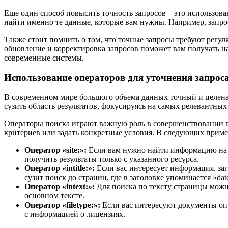
Еще один способ повысить точность запросов – это использов
найти именно те данные, которые вам нужны. Например, запрос
Также стоит помнить о том, что точные запросы требуют регуля
обновление и корректировка запросов поможет вам получать 
современные системы.
Использование операторов для уточнения запрос
В современном мире большого объема данных точный и целен
сузить область результатов, фокусируясь на самых релевантны
Операторы поиска играют важную роль в совершенствовании п
критериев или задать конкретные условия. В следующих приме
Оператор «site:»:
Если вам нужно найти информацию на ко
получить результаты только с указанного ресурса.
Оператор «intitle:»:
Если вас интересует информация, заго
сузит поиск до страниц, где в заголовке упоминается «date
Оператор «intext:»:
Для поиска по тексту страницы можно 
основном тексте.
Оператор «filetype:»:
Если вас интересуют документы опре
с информацией о лицензиях.