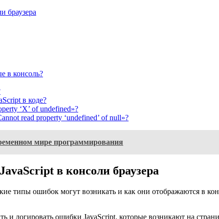
ли браузера
е в консоль?
?
cript в коде?
erty ‘X’ of undefined»?
not read property ‘undefined’ of null»?
овременном мире программирования
avaScript в консоли браузера
кие типы ошибок могут возникать и как они отображаются в кон
ь и логировать ошибки JavaScript, которые возникают на стран