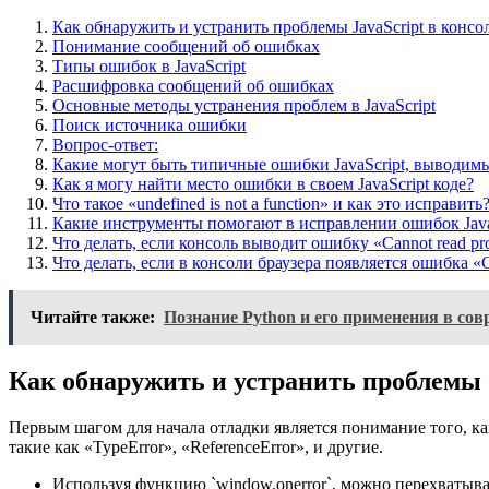
Как обнаружить и устранить проблемы JavaScript в консо
Понимание сообщений об ошибках
Типы ошибок в JavaScript
Расшифровка сообщений об ошибках
Основные методы устранения проблем в JavaScript
Поиск источника ошибки
Вопрос-ответ:
Какие могут быть типичные ошибки JavaScript, выводимы
Как я могу найти место ошибки в своем JavaScript коде?
Что такое «undefined is not a function» и как это исправить
Какие инструменты помогают в исправлении ошибок JavaS
Что делать, если консоль выводит ошибку «Cannot read prop
Что делать, если в консоли браузера появляется ошибка «Can
Читайте также:
Познание Python и его применения в с
Как обнаружить и устранить проблемы J
Первым шагом для начала отладки является понимание того, ка
такие как «TypeError», «ReferenceError», и другие.
Используя функцию `window.onerror`, можно перехватыват