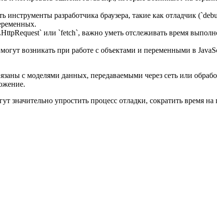
ь инструменты разработчика браузера, такие как отладчик (`debu
переменных.
ttpRequest` или `fetch`, важно уметь отслеживать время выпол
ые могут возникать при работе с объектами и переменными в JavaS
язаны с моделями данных, передаваемыми через сеть или обрабо
ожение.
ут значительно упростить процесс отладки, сократить время на