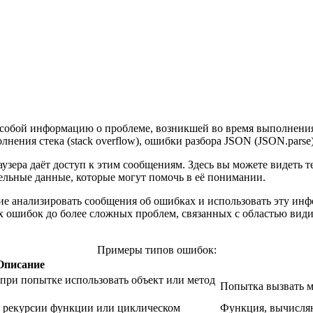
т собой информацию о проблеме, возникшей во время выполнени
ения стека (stack overflow), ошибки разбора JSON (JSON.parse)
узера даёт доступ к этим сообщениям. Здесь вы можете видеть т
ельные данные, которые могут помочь в её понимании.
ие анализировать сообщения об ошибках и использовать эту ин
х ошибок до более сложных проблем, связанных с областью видим
Примеры типов ошибок:
Описание
при попытке использовать объект или метод
Попытка вызвать ме
 рекурсии функции или циклическом
Функция, вычисляю