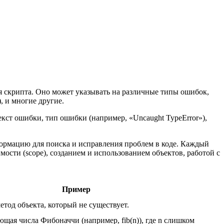
я скрипта. Оно может указывать на различные типы ошибок,
, и многие другие.
екст ошибки, тип ошибки (например, «Uncaught TypeError»),
формацию для поиска и исправления проблем в коде. Каждый
ости (scope), созданием и использованием объектов, работой с
Пример
тод объекта, который не существует.
щая числа Фибоначчи (например, fib(n)), где n слишком