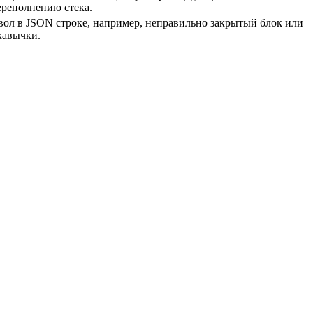
ереполнению стека.
л в JSON строке, например, неправильно закрытый блок или
кавычки.