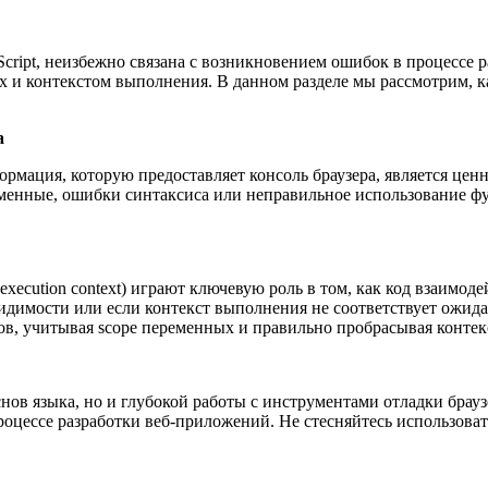
cript, неизбежно связана с возникновением ошибок в процессе 
 и контекстом выполнения. В данном разделе мы рассмотрим, ка
а
формация, которую предоставляет консоль браузера, является це
еменные, ошибки синтаксиса или неправильное использование ф
 (execution context) играют ключевую роль в том, как код взаи
 видимости или если контекст выполнения не соответствует ожи
ов, учитывая scope переменных и правильно пробрасывая контек
нов языка, но и глубокой работы с инструментами отладки брауз
цессе разработки веб-приложений. Не стесняйтесь использовать