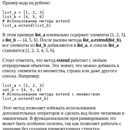
Пример кода на
pythonе
:
list_a = [1, 2, 3]

list_b = [4, 5, 6]

# Использование метода extend

В этом примере
list_a
изначально содержит элементы [1, 2, 3],
а
list_b
— [4, 5, 6]. После вызова метода
list_a.extend(list_b)
,
все элементы из
list_b
добавляются в
list_a
, и список
list_a
становится [1, 2, 3, 4, 5, 6].
Стоит отметить, что метод
extend
работает с любым
итерируемым объектом. Это значит, что можно добавить к
списку элементы из множества, строки или даже другого
списка. Например:
list_a = [1, 2, 3]

set_b = {4, 5, 6}

# Использование метода extend с множеством

Этот метод позволяет избежать использования
дополнительных операторов и сделать код более читаемым и
лаконичным. В функциональном программировании это
может быть особенно полезно, так как позволяет работать с
данными без создания промежуточных структур.