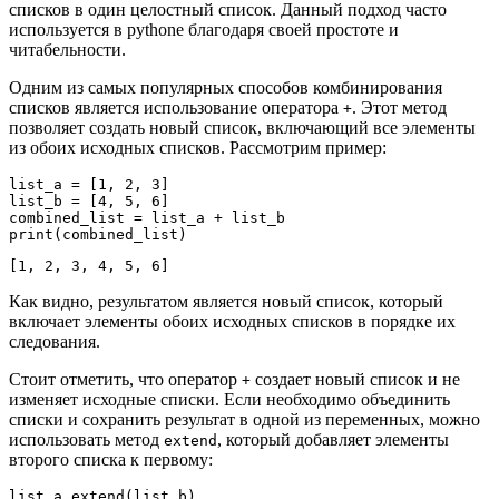
списков в один целостный список. Данный подход часто
используется в pythonе благодаря своей простоте и
читабельности.
Одним из самых популярных способов комбинирования
списков является использование оператора
. Этот метод
+
позволяет создать новый список, включающий все элементы
из обоих исходных списков. Рассмотрим пример:
list_a = [1, 2, 3]

list_b = [4, 5, 6]

combined_list = list_a + list_b

Как видно, результатом является новый список, который
включает элементы обоих исходных списков в порядке их
следования.
Стоит отметить, что оператор
создает новый список и не
+
изменяет исходные списки. Если необходимо объединить
списки и сохранить результат в одной из переменных, можно
использовать метод
, который добавляет элементы
extend
второго списка к первому:
list_a.extend(list_b)
