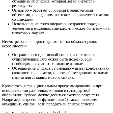
объединения списков, который легко читается и
реализуется.
Оператор
работает с любыми итерируемыми
+
объектами, но в данном контексте используется именно
со списками.
Использование этого оператора сохраняет порядок
элементов в исходных списках, что может быть важно в
некоторых задачах.
Несмотря на свою простоту, этот метод обладает рядом
особенностей:
Операция
создает новый список, а не изменяет
+
существующие. Это может быть полезно, если
необходимо сохранить исходные данные.
Объединение списков с помощью
имеет константную
+
сложность по времени, но потребляет дополнительную
память для создания нового списка.
Кроме того, в функциональном программировании и при
использовании различных методов из стандартной
библиотеки Pythonа можно добиться схожего результата.
Например, встроенная функция
также позволяет
sum()
объединить списки, если передать ей список списков:
list_of_lists = [list_a, list_b]
