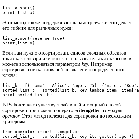
list_a.sort()

Этот метод также поддерживает параметр
reverse
, что делает
его гибким для различных нужд:
list_a.sort(reverse=True)

Если вам нужно отсортировать список сложных объектов,
таких как словари или объекты пользовательских классов, вы
можете воспользоваться параметром
key
. Например,
сортировка списка словарей по значению определенного
ключа:
list_b = [{'name': 'Alice', 'age': 25}, {'name': 'Bob',
sorted_list_b = sorted(list_b, key=lambda item: item['a
В Python также существует забавный и мощный способ
сортировки при помощи оператора
itemgetter
из модуля
operator
. Этот метод полезен для сортировки по нескольким
критериям:
from operator import itemgetter

sorted_list_b = sorted(list_b, key=itemgetter('age'))
