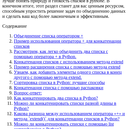
лучше понять природу и гибкость
списков
в
pythonе
. В
конечном итоге, этот раздел станет для вас ценным ресурсом,
способным упростить решение задач по объединению данных
и сделать ваш код более лаконичным и эффективным.
Содержание
Объединение списка оператором +
Пример использования оператора + для конкатенации
списков
Рассмотрим, как легко объединить два списка с
помощью оператора + в Python.
Конкатенация списков с использованием метода extend
Пример расширения списка с помощью метода extend
Узнаем, как добавить элементы одного списка в конец
другого с помощью метода extend.
Сортировка списка в Python: лучшие способы
Конкатенация списка с помощью распаковки
Вопрос-ответ:
Как конкатенировать два списка в Python?
Можно ли конкатенировать списки разной длины в
Python?
Какова разница между использованием оператора «+» и
метода `extend()` для конкатенации списков в Python?
Можно ли конкатенировать списки с помощью list