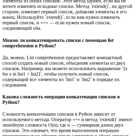
элементы из обоих списков. Этот метод удобен, если вы не
хотите изменять исходные списки. Метод `extend()`, на другой
стороне, изменяет первый список, добавляя элементы в его
конец. Используйте `extend()`, если вам нужно изменить
первый список, и «+» — если нужен новый список,
соединяющий оба.
Можно ли конкатенировать списки с помощью list
comprehension в Python?
Да, можно. List comprehension предоставляет компактный
способ создать новый список, объединяя элементы из двух
списков. Например, вы можете использовать выражение `[x
for x in list1 + list2]`, чтобы получить новый список,
содержащий все элементы из `list1` и `list2` в порядке их
следования.
Какова сложность операции конкатенации списков в
Python?
Сложность конкатенации списков в Python зависит от
используемого метода. Оператор «+» и метод `extend()` имеют
линейную сложность O(n), где n — суммарная длина двух
списков. Это означает, что время выполнения операции
пропорционально общему числу элементов в обоих списках.