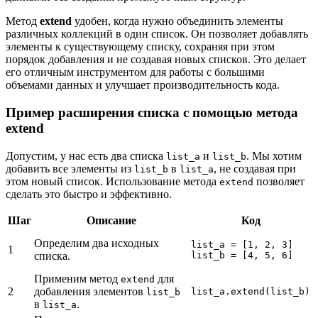
Метод
extend
удобен, когда нужно объединить элементы
различных коллекций в один список. Он позволяет добавлять
элементы к существующему списку, сохраняя при этом
порядок добавления и не создавая новых списков. Это делает
его отличным инструментом для работы с большими
объемами данных и улучшает производительность кода.
Пример расширения списка с помощью метода
extend
Допустим, у нас есть два списка
и
. Мы хотим
list_a
list_b
добавить все элементы из
в
, не создавая при
list_b
list_a
этом новый список. Использование метода
позволяет
extend
сделать это быстро и эффективно.
Шаг
Описание
Код
Определим два исходных
list_a = [1, 2, 3]
1
списка.
list_b = [4, 5, 6]
Применим метод
для
extend
2
добавления элементов
list_a.extend(list_b)
list_b
в
.
list_a