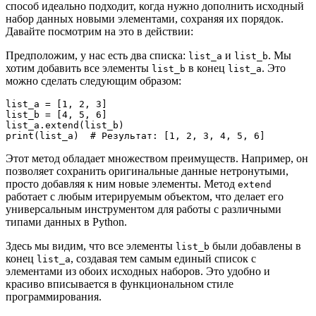
способ идеально подходит, когда нужно дополнить исходный
набор данных новыми элементами, сохраняя их порядок.
Давайте посмотрим на это в действии:
Предположим, у нас есть два списка:
и
. Мы
list_a
list_b
хотим добавить все элементы
в конец
. Это
list_b
list_a
можно сделать следующим образом:
list_a = [1, 2, 3]

list_b = [4, 5, 6]

list_a.extend(list_b)

Этот метод обладает множеством преимуществ. Например, он
позволяет сохранить оригинальные данные нетронутыми,
просто добавляя к ним новые элементы. Метод
extend
работает с любым итерируемым объектом, что делает его
универсальным инструментом для работы с различными
типами данных в Python.
Здесь мы видим, что все элементы
были добавлены в
list_b
конец
, создавая тем самым единый список с
list_a
элементами из обоих исходных наборов. Это удобно и
красиво вписывается в функциональном стиле
программирования.