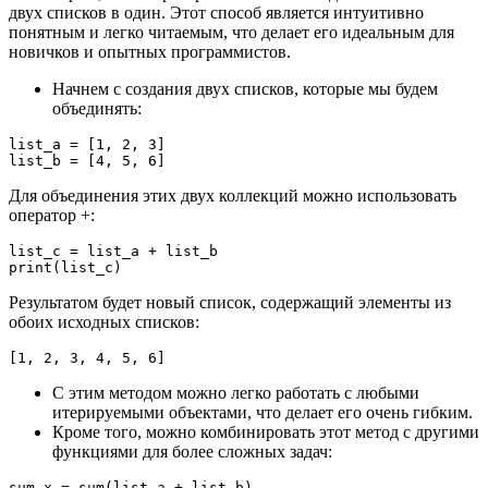
двух списков в один. Этот способ является интуитивно
понятным и легко читаемым, что делает его идеальным для
новичков и опытных программистов.
Начнем с создания двух списков, которые мы будем
объединять:
list_a = [1, 2, 3]

list_b = [4, 5, 6]
Для объединения этих двух коллекций можно использовать
оператор +:
list_c = list_a + list_b

print(list_c)
Результатом будет новый список, содержащий элементы из
обоих исходных списков:
[1, 2, 3, 4, 5, 6]
С этим методом можно легко работать с любыми
итерируемыми объектами, что делает его очень гибким.
Кроме того, можно комбинировать этот метод с другими
функциями для более сложных задач:
sum_x = sum(list_a + list_b)
