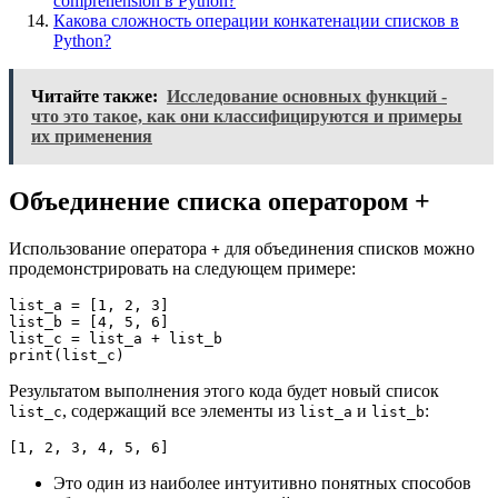
comprehension в Python?
Какова сложность операции конкатенации списков в
Python?
Читайте также:
Исследование основных функций -
что это такое, как они классифицируются и примеры
их применения
Объединение списка оператором +
Использование оператора
для объединения списков можно
+
продемонстрировать на следующем примере:
list_a = [1, 2, 3]

list_b = [4, 5, 6]

list_c = list_a + list_b

Результатом выполнения этого кода будет новый список
, содержащий все элементы из
и
:
list_c
list_a
list_b
[1, 2, 3, 4, 5, 6]
Это один из наиболее интуитивно понятных способов