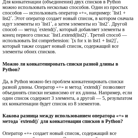
Для конкатенации (объединения) двух списков в Python
можно использовать несколько способов. Один из простых
способов — использовать оператор «+», например: `list1 +
list2`. Этот оператор создает новый список, в котором сначала
идут элементы из `list1`, а затем элементы из `list2`. Другой
способ — метод `extend()`, который добавляет элементы в
конец первого списка: `list1.extend(list2)`. Третий способ —
использовать list comprehension: `[x for x in list1 + list2]`,
который также создает новый список, содержащий все
элементы обоих списков.
Можно ли конкатенировать списки разной длины в
Python?
Да, в Python можно без проблем конкатенировать списки
разной длины. Оператор «+» и метод `extend()` позволяют
объединять списки независимо от их длины. Например, если
один список содержит 3 элемента, а другой — 5, результатом
их конкатенации будет список из 8 элементов.
Какова разница между использованием оператора «+» и
метода `extend()` для конкатенации списков в Python?
Оператор «+» создает новый список, содержащий все