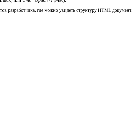
Linux) или
Cmd+Option+I
(Mac).
тов разработчика, где можно увидеть структуру HTML документа,