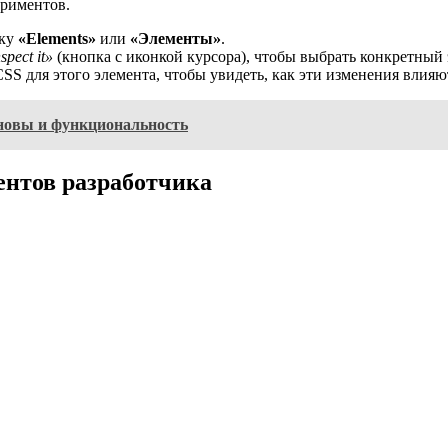
ериментов.
дку
«Elements»
или
«Элементы»
.
spect it»
(кнопка с иконкой курсора), чтобы выбрать конкретный 
S для этого элемента, чтобы увидеть, как эти изменения влияю
сновы и функциональность
нтов разработчика