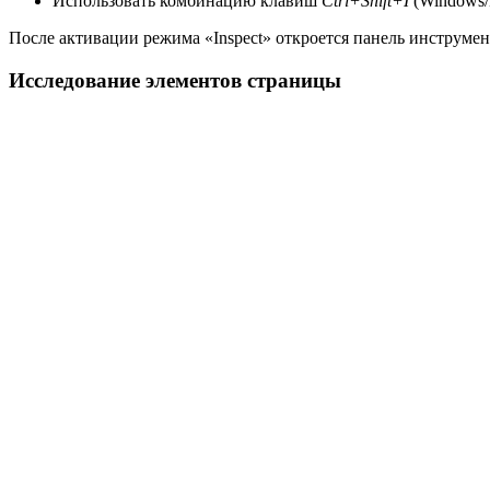
Использовать комбинацию клавиш
Ctrl+Shift+I
(Windows/
После активации режима «Inspect» откроется панель инструмен
Исследование элементов страницы