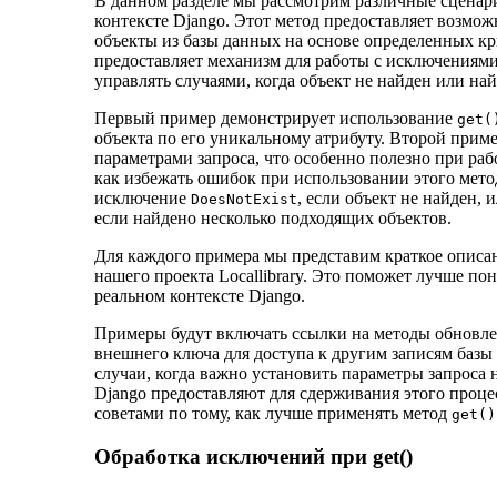
В данном разделе мы рассмотрим различные сценар
контексте Django. Этот метод предоставляет возмож
объекты из базы данных на основе определенных кр
предоставляет механизм для работы с исключениями
управлять случаями, когда объект не найден или на
Первый пример демонстрирует использование
get(
объекта по его уникальному атрибуту. Второй прим
параметрами запроса, что особенно полезно при раб
как избежать ошибок при использовании этого метод
исключение
, если объект не найден, 
DoesNotExist
если найдено несколько подходящих объектов.
Для каждого примера мы представим краткое описа
нашего проекта Locallibrary. Это поможет лучше пон
реальном контексте Django.
Примеры будут включать ссылки на методы обновле
внешнего ключа для доступа к другим записям баз
случаи, когда важно установить параметры запроса
Django предоставляют для сдерживания этого проце
советами по тому, как лучше применять метод
get()
Обработка исключений при get()