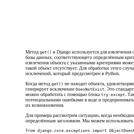
Метод
в Django используется для извлечения 
get()
базы данных, соответствующего определённым кри
извлечения объекта с указанными критериями может
такой объект отсутствует. Для обработки этого случ
исключений, который предусмотрен в Python.
Когда метод
не находит объекта, удовлетворя
get()
генерирует исключение
. Это стандар
DoesNotExist
можно обработать с помощью блока
. Та
try-except
потенциальными ошибками в коде и предпринимать 
их возникновения.
Для примера рассмотрим ситуацию, когда необходи
определённым заголовком. Мы можем использовать
from django.core.exceptions import ObjectDoesN