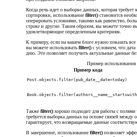
Когда речь идет о выборке данных, которая требует
сортировки, использование
filter()
становится необх
оперировать условиями, такими как равенство, бол
строке и другие. Таким образом, вы можете точно в
удовлетворяющие определенным критериям.
К примеру, если на вашем блоге нужно показать все
вы можете использовать
filter()
с условием, что дат
дню. Это позволяет получить актуальные данные бе
Пример использования fi
Пример кода
Post.objects.filter(pub_date__date=today)
Book.objects.filter(authors__name__startswith
Также
filter()
хорошо подходит для работы с полями
требуется выборка данных на основе связей между 
гарантирует, что возвращаемые данные соответству
В завершение, использование
filter()
позволяет эффек