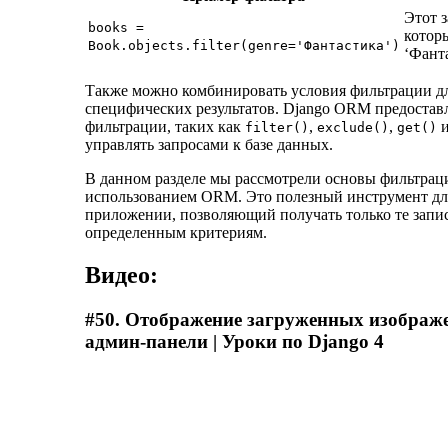
Этот з
books =
котор
Book.objects.filter(genre='Фантастика')
‘Фанта
Также можно комбинировать условия фильтрации дл
специфических результатов. Django ORM предостав
фильтрации, таких как
,
,
и
filter()
exclude()
get()
управлять запросами к базе данных.
В данном разделе мы рассмотрели основы фильтрац
использованием ORM. Это полезный инструмент дл
приложении, позволяющий получать только те запис
определенным критериям.
Видео:
#50. Отображение загруженных изображ
админ-панели | Уроки по Django 4