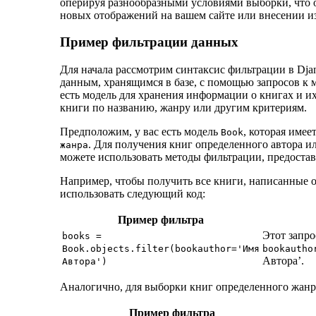
оперируя разнообразными условиями выборки, что 
новых отображений на вашем сайте или внесении и
Пример фильтрации данных
Для начала рассмотрим синтаксис фильтрации в Dja
данным, хранящимся в базе, с помощью запросов к м
есть модель для хранения информации о книгах и их
книги по названию, жанру или другим критериям.
Предположим, у вас есть модель
, которая имее
Book
. Для получения книг определенного автора 
жанра
можете использовать методы фильтрации, предоста
Например, чтобы получить все книги, написанные 
использовать следующий код:
Пример фильтра
Этот запро
books =
Book.objects.filter(bookauthor='Имя
bookautho
Автора’.
Автора')
Аналогично, для выборки книг определенного жанр
Пример фильтра