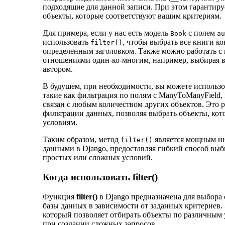
подходящие для данной записи. При этом гарантируе
объекты, которые соответствуют вашим критериям.
Для примера, если у нас есть модель
с полем
Book
au
использовать
, чтобы выбрать все книги ко
filter()
определенным заголовком. Также можно работать с
отношениями один-ко-многим, например, выбирая в
автором.
В будущем, при необходимости, вы можете использо
такие как фильтрация по полям с ManyToManyField,
связан с любым количеством других объектов. Это
фильтрации данных, позволяя выбрать объекты, ко
условиям.
Таким образом, метод
является мощным ин
filter()
данными в Django, предоставляя гибкий способ вы
простых или сложных условий.
Когда использовать filter()
Функция
filter()
в Django предназначена для выбора 
базы данных в зависимости от заданных критериев
который позволяет отбирать объекты по различным 
при создании сложных запросов.