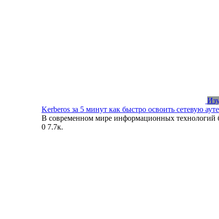
Из
Kerberos за 5 минут как быстро освоить сетевую а
В современном мире информационных технологий 
0
7.7к.