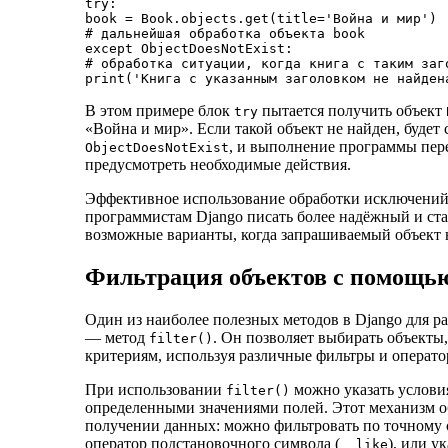
try:

book = Book.objects.get(title='Война и мир')

# дальнейшая обработка объекта book

except ObjectDoesNotExist:

# обработка ситуации, когда книга с таким заго
В этом примере блок
пытается получить объект
try
«Война и мир». Если такой объект не найден, будет
, и выполнение программы пер
ObjectDoesNotExist
предусмотреть необходимые действия.
Эффективное использование обработки исключений
программистам Django писать более надёжный и ст
возможные варианты, когда запрашиваемый объект н
Фильтрация объектов с помощью f
Один из наиболее полезных методов в Django для р
— метод
. Он позволяет выбирать объект
filter()
критериям, используя различные фильтры и операто
При использовании
можно указать условия
filter()
определенными значениями полей. Этот механизм о
получении данных: можно фильтровать по точному 
оператор подстановочного символа (
), или у
__like