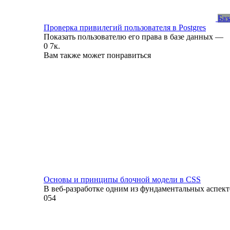
Баз
Проверка привилегий пользователя в Postgres
Показать пользователю его права в базе данных —
0
7к.
Вам также может понравиться
Основы и принципы блочной модели в CSS
В веб-разработке одним из фундаментальных аспект
0
54