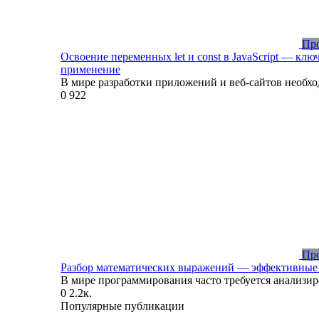
Про
Освоение переменных let и const в JavaScript — кл
применение
В мире разработки приложений и веб-сайтов необх
0
922
Про
Разбор математических выражений — эффективные
В мире программирования часто требуется анализир
0
2.2к.
Популярные публикации