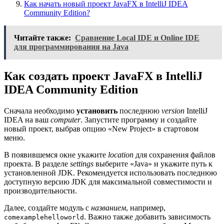
Как начать новый проект JavaFX в IntelliJ IDEA
Community Edition?
Читайте также:
Сравнение Local IDE и Online IDE
для программирования на Java
Как создать проект JavaFX в IntelliJ
IDEA Community Edition
Сначала необходимо
установить
последнюю
version
IntelliJ
IDEA на ваш
computer
. Запустите программу и создайте
новый проект, выбрав опцию «New Project» в стартовом
меню.
В появившемся окне укажите
location
для сохранения файлов
проекта. В разделе
settings
выберите «Java» и укажите путь к
установленной JDK. Рекомендуется использовать последнюю
доступную версию JDK для максимальной совместимости и
производительности.
Далее, создайте модуль с
названием
, например,
. Важно также добавить зависимость
comexamplehelloworld