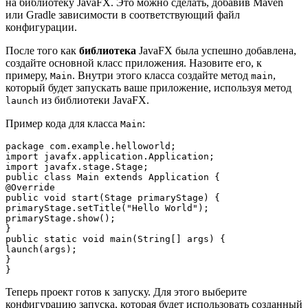
на библиотеку JavaFX. Это можно сделать, добавив Maven
или Gradle зависимости в соответствующий файл
конфигурации.
После того как
библиотека
JavaFX была успешно добавлена,
создайте основной класс приложения. Назовите его, к
примеру,
. Внутри этого класса создайте метод
,
Main
main
который будет запускать ваше приложение, используя метод
из библиотеки JavaFX.
launch
Пример кода для класса
:
Main
package com.example.helloworld;

import javafx.application.Application;

import javafx.stage.Stage;

public class Main extends Application {

@Override

public void start(Stage primaryStage) {

primaryStage.setTitle("Hello World");

primaryStage.show();

}

public static void main(String[] args) {

launch(args);

}

Теперь проект готов к запуску. Для этого выберите
конфигурацию запуска, которая будет использовать созданный