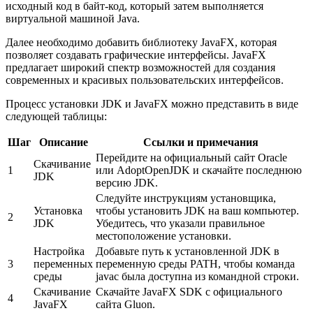
исходный код в байт-код, который затем выполняется
виртуальной машиной Java.
Далее необходимо добавить библиотеку JavaFX, которая
позволяет создавать графические интерфейсы. JavaFX
предлагает широкий спектр возможностей для создания
современных и красивых пользовательских интерфейсов.
Процесс установки JDK и JavaFX можно представить в виде
следующей таблицы:
Шаг
Описание
Ссылки и примечания
Перейдите на официальный сайт Oracle
Скачивание
1
или AdoptOpenJDK и скачайте последнюю
JDK
версию JDK.
Следуйте инструкциям установщика,
Установка
чтобы установить JDK на ваш компьютер.
2
JDK
Убедитесь, что указали правильное
местоположение установки.
Настройка
Добавьте путь к установленной JDK в
3
переменных
переменную среды PATH, чтобы команда
среды
javac была доступна из командной строки.
Скачивание
Скачайте JavaFX SDK с официального
4
JavaFX
сайта Gluon.