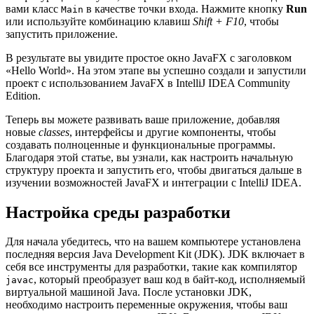
вами класс
в качестве точки входа. Нажмите кнопку
Run
Main
или используйте комбинацию клавиш
Shift + F10
, чтобы
запустить приложение.
В результате вы увидите простое окно JavaFX с заголовком
«Hello World». На этом этапе вы успешно создали и запустили
проект с использованием JavaFX в IntelliJ IDEA Community
Edition.
Теперь вы можете развивать ваше приложение, добавляя
новые
classes
, интерфейсы и другие компоненты, чтобы
создавать полноценные и функциональные программы.
Благодаря этой статье, вы узнали, как настроить начальную
структуру проекта и запустить его, чтобы двигаться дальше в
изучении возможностей JavaFX и интеграции с IntelliJ IDEA.
Настройка среды разработки
Для начала убедитесь, что на вашем компьютере установлена
последняя версия Java Development Kit (JDK). JDK включает в
себя все инструменты для разработки, такие как компилятор
, который преобразует ваш код в байт-код, исполняемый
javac
виртуальной машиной Java. После установки JDK,
необходимо настроить переменные окружения, чтобы ваш