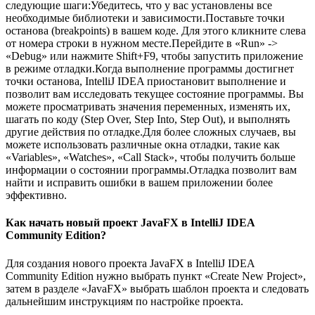
следующие шаги:Убедитесь, что у вас установлены все
необходимые библиотеки и зависимости.Поставьте точки
останова (breakpoints) в вашем коде. Для этого кликните слева
от номера строки в нужном месте.Перейдите в «Run» ->
«Debug» или нажмите Shift+F9, чтобы запустить приложение
в режиме отладки.Когда выполнение программы достигнет
точки останова, IntelliJ IDEA приостановит выполнение и
позволит вам исследовать текущее состояние программы. Вы
можете просматривать значения переменных, изменять их,
шагать по коду (Step Over, Step Into, Step Out), и выполнять
другие действия по отладке.Для более сложных случаев, вы
можете использовать различные окна отладки, такие как
«Variables», «Watches», «Call Stack», чтобы получить больше
информации о состоянии программы.Отладка позволит вам
найти и исправить ошибки в вашем приложении более
эффективно.
Как начать новый проект JavaFX в IntelliJ IDEA
Community Edition?
Для создания нового проекта JavaFX в IntelliJ IDEA
Community Edition нужно выбрать пункт «Create New Project»,
затем в разделе «JavaFX» выбрать шаблон проекта и следовать
дальнейшим инструкциям по настройке проекта.