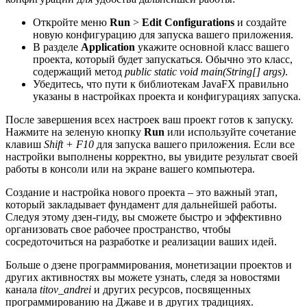
Откройте меню
Run
>
Edit Configurations
и создайте
новую конфигурацию для запуска вашего приложения.
В разделе
Application
укажите основной класс вашего
проекта, который будет запускаться. Обычно это класс,
содержащий метод
public static void main(String[] args)
.
Убедитесь, что пути к библиотекам JavaFX правильно
указаны в настройках проекта и конфигурациях запуска.
После завершения всех настроек ваш проект готов к запуску.
Нажмите на зеленую кнопку
Run
или используйте сочетание
клавиш
Shift + F10
для запуска вашего приложения. Если все
настройки выполнены корректно, вы увидите результат своей
работы в консоли или на экране вашего компьютера.
Создание и настройка нового проекта – это важный этап,
который закладывает фундамент для дальнейшей работы.
Следуя этому дзен-гиду, вы сможете быстро и эффективно
организовать свое рабочее пространство, чтобы
сосредоточиться на разработке и реализации ваших идей.
Больше о дзене программирования, монетизации проектов и
других активностях вы можете узнать, следя за новостями
канала
titov_andrei
и других ресурсов, посвященных
программированию на Джаве и в других традициях.