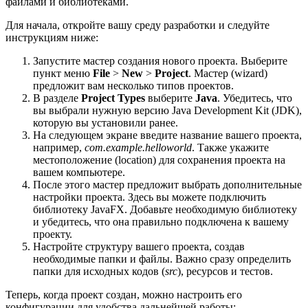
файлами и библиотеками.
Для начала, откройте вашу среду разработки и следуйте
инструкциям ниже:
Запустите мастер создания нового проекта. Выберите
пункт меню
File
>
New
>
Project
. Мастер (wizard)
предложит вам несколько типов проектов.
В разделе
Project Types
выберите
Java
. Убедитесь, что
вы выбрали нужную версию Java Development Kit (JDK),
которую вы установили ранее.
На следующем экране введите название вашего проекта,
например,
com.example.helloworld
. Также укажите
местоположение (location) для сохранения проекта на
вашем компьютере.
После этого мастер предложит выбрать дополнительные
настройки проекта. Здесь вы можете подключить
библиотеку JavaFX. Добавьте необходимую библиотеку
и убедитесь, что она правильно подключена к вашему
проекту.
Настройте структуру вашего проекта, создав
необходимые папки и файлы. Важно сразу определить
папки для исходных кодов (
src
), ресурсов и тестов.
Теперь, когда проект создан, можно настроить его
конфигурации для удобства дальнейшей работы: