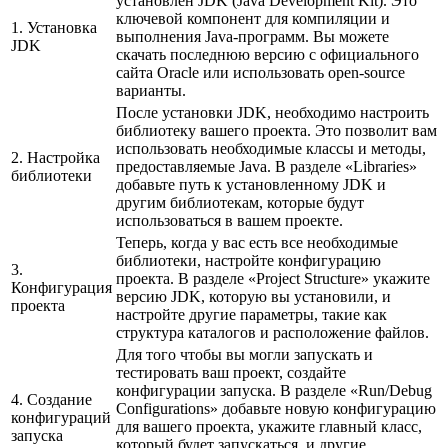
установлен JDK (Java Development Kit). Это
ключевой компонент для компиляции и
1. Установка
выполнения Java-программ. Вы можете
JDK
скачать последнюю версию с официального
сайта Oracle или использовать open-source
варианты.
После установки JDK, необходимо настроить
библиотеку вашего проекта. Это позволит вам
использовать необходимые классы и методы,
2. Настройка
предоставляемые Java. В разделе «Libraries»
библиотеки
добавьте путь к установленному JDK и
другим библиотекам, которые будут
использоваться в вашем проекте.
Теперь, когда у вас есть все необходимые
библиотеки, настройте конфигурацию
3.
проекта. В разделе «Project Structure» укажите
Конфигурация
версию JDK, которую вы установили, и
проекта
настройте другие параметры, такие как
структура каталогов и расположение файлов.
Для того чтобы вы могли запускать и
тестировать ваш проект, создайте
конфигурации запуска. В разделе «Run/Debug
4. Создание
Configurations» добавьте новую конфигурацию
конфигураций
для вашего проекта, укажите главный класс,
запуска
который будет запускаться, и другие