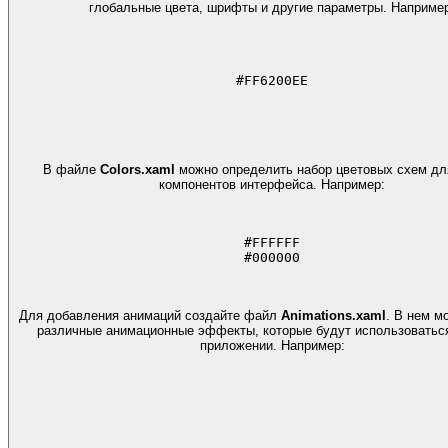
глобальные цвета, шрифты и другие параметры. Наприме
#FF6200EE
В файле
Colors.xaml
можно определить набор цветовых схем дл
компонентов интерфейса. Например:
#FFFFFF
#000000
Для добавления анимаций создайте файл
Animations.xaml
. В нем м
различные анимационные эффекты, которые будут использоватьс
приложении. Например: