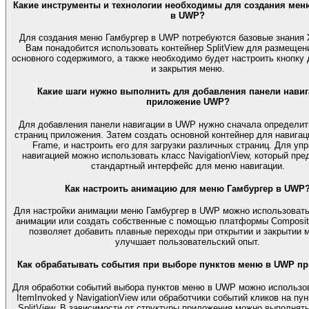
Какие инструменты и технологии необходимы для создания мен
в UWP?
Для создания меню Гамбургер в UWP потребуются базовые знания 
Вам понадобится использовать контейнер SplitView для размещен
основного содержимого, а также необходимо будет настроить кнопку 
и закрытия меню.
Какие шаги нужно выполнить для добавления панели навиг
приложение UWP?
Для добавления панели навигации в UWP нужно сначала определит
страниц приложения. Затем создать основной контейнер для навигаци
Frame, и настроить его для загрузки различных страниц. Для уп
навигацией можно использовать класс NavigationView, который пре
стандартный интерфейс для меню навигации.
Как настроить анимацию для меню Гамбургер в UWP
Для настройки анимации меню Гамбургер в UWP можно использоват
анимации или создать собственные с помощью платформы Compositi
позволяет добавить плавные переходы при открытии и закрытии 
улучшает пользовательский опыт.
Как обрабатывать события при выборе пунктов меню в UWP п
Для обработки событий выбора пунктов меню в UWP можно использо
ItemInvoked у NavigationView или обработчики событий кликов на пу
SplitView. В зависимости от структуры приложения можно выполнят