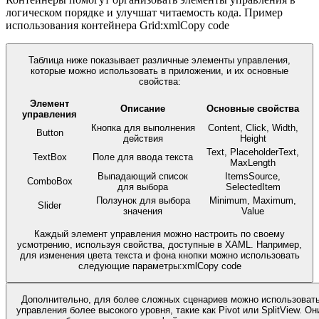
логическом порядке и улучшат читаемость кода. Пример
использования контейнера Grid:xmlCopy code
Таблица ниже показывает различные элементы управления,
которые можно использовать в приложении, и их основные
свойства:
Элемент
Описание
Основные свойства
управления
Кнопка для выполнения
Content, Click, Width,
Button
действия
Height
Text, PlaceholderText,
TextBox
Поле для ввода текста
MaxLength
Выпадающий список
ItemsSource,
ComboBox
для выбора
SelectedItem
Ползунок для выбора
Minimum, Maximum,
Slider
значения
Value
Каждый элемент управления можно настроить по своему
усмотрению, используя свойства, доступные в XAML. Например,
для изменения цвета текста и фона кнопки можно использовать
следующие параметры:xmlCopy code
Дополнительно, для более сложных сценариев можно использоват
управления более высокого уровня, такие как Pivot или SplitView. О