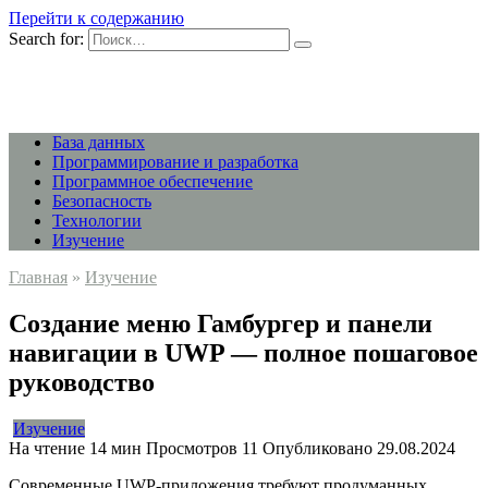
Перейти к содержанию
Search for:
База данных
Программирование и разработка
Программное обеспечение
Безопасность
Технологии
Изучение
Главная
»
Изучение
Создание меню Гамбургер и панели
навигации в UWP — полное пошаговое
руководство
Изучение
На чтение
14 мин
Просмотров
11
Опубликовано
29.08.2024
Современные UWP-приложения требуют продуманных