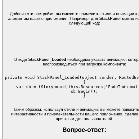
Добавив эти настройки, вы сможете применить стили и анимации к
элементам вашего приложения. Например, для
StackPanel
можно ис
следующий код:
В коде
StackPanel_Loaded
необходимо указать анимацию, котор
воспроизводиться при загрузке компонента:
private void StackPanel_Loaded(object sender, RoutedEv
{

var sb = (Storyboard)this.Resources["FadeInAnimati
sb.Begin();

Таким образом, используя стили и анимации, вы можете повысит
интерактивности и привлекательности вашего приложения, сделав
приятным для пользователей.
Вопрос-ответ: