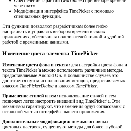
Обеспечение гарантий (
warranties
) при выборе времени
через
.
Date
Модификации интерфейса TimePicker с помощью
специальных функций.
Эти функции позволяют разработчикам более гибко
настраивать и управлять выбором времени в своих
приложениях, обеспечивая пользователей точной и удобной
работой с временными данными.
Изменение цвета элемента TimePicker
Изменение цвета фона и текста:
для настройки цвета фона и
текста TimePicker’а можно использовать различные методы,
предоставляемые Android OS. В большинстве случаев это
достигается путем использования методов, предоставляемых
классом
TimePickerDialog
и классом
TimePicker
.
Применение стилей и тем:
использование стилей и тем
позволяет легко настроить внешний вид TimePicker’а. Эти
механизмы гарантируют, что изменения будут согласованы с
остальной частью интерфейса вашего приложения.
Дополнительные модификации:
помимо основных
цветовых настроек, существуют методы для более глубокой