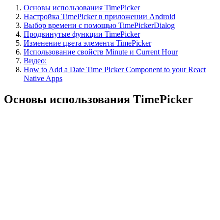
Основы использования TimePicker
Настройка TimePicker в приложении Android
Выбор времени с помощью TimePickerDialog
Продвинутые функции TimePicker
Изменение цвета элемента TimePicker
Использование свойств Minute и Current Hour
Видео:
How to Add a Date Time Picker Component to your React
Native Apps
Основы использования TimePicker