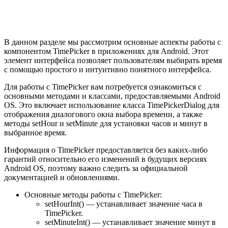
В данном разделе мы рассмотрим основные аспекты работы с
компонентом TimePicker в приложениях для Android. Этот
элемент интерфейса позволяет пользователям выбирать время
с помощью простого и интуитивно понятного интерфейса.
Для работы с TimePicker вам потребуется ознакомиться с
основными методами и классами, предоставляемыми Android
OS. Это включает использование класса TimePickerDialog для
отображения диалогового окна выбора времени, а также
методы setHour и setMinute для установки часов и минут в
выбранное время.
Информация о TimePicker предоставляется без каких-либо
гарантий относительно его изменений в будущих версиях
Android OS, поэтому важно следить за официальной
документацией и обновлениями.
Основные методы работы с TimePicker:
setHourInt() — устанавливает значение часа в
TimePicker.
setMinuteInt() — устанавливает значение минут в