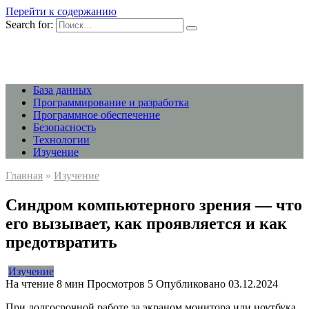
Перейти к содержанию
Search for:
База данных
Программирование и разработка
Программное обеспечение
Безопасность
Технологии
Изучение
Главная
»
Изучение
Синдром компьютерного зрения — что
его вызывает, как проявляется и как
предотвратить
Изучение
На чтение
8 мин
Просмотров
5
Опубликовано
03.12.2024
При долгосрочной работе за экраном монитора или ноутбука