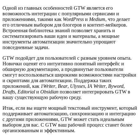
Одной из главных особенностей GTW является его
возможность интеграции с популярными сервисами и
приложениями, такими как
WordPress
и
Medium
, что делает
его отличным выбором для блогеров и контент-мейкеров.
Встроенная библиотека знаний позволяет хранить и
систематизировать ваши идеи и материалы, а мощные
инструменты автоматизации значительно упрощают
повседневные задачи.
GTW подойдет для пользователей с разным уровнем опыта.
Новички оценят его интуитивно понятный интерфейс и
обширную документацию, а продвинутые пользователи
смогут воспользоваться широкими возможностями настройки
и скриптами для автоматизации. Поддержка таких
приложений, как
1Writer
,
Bear
,
Ulysses
,
IA Writer
,
Byword
,
Drafts
,
Editorial
и
Obsidian
позволяет интегрировать GTW в
вашу существующую рабочую среду.
Итак, если вы ищете мощный текстовый инструмент, который
поддерживает автоматизацию, синхронизацию и интеграцию
с другими приложениями, GTW может стать идеальным
выбором для вас. С GTW ваш рабочий процесс станет более
организованным и эффективным.