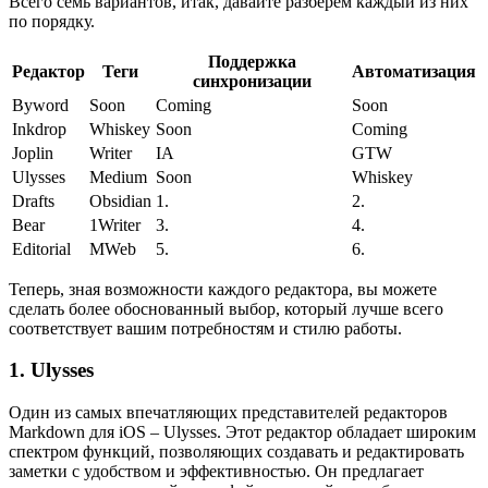
Всего семь вариантов, итак, давайте разберем каждый из них
по порядку.
Поддержка
Редактор
Теги
Автоматизация
синхронизации
Byword
Soon
Coming
Soon
Inkdrop
Whiskey
Soon
Coming
Joplin
Writer
IA
GTW
Ulysses
Medium
Soon
Whiskey
Drafts
Obsidian
1.
2.
Bear
1Writer
3.
4.
Editorial
MWeb
5.
6.
Теперь, зная возможности каждого редактора, вы можете
сделать более обоснованный выбор, который лучше всего
соответствует вашим потребностям и стилю работы.
1. Ulysses
Один из самых впечатляющих представителей редакторов
Markdown для iOS – Ulysses. Этот редактор обладает широким
спектром функций, позволяющих создавать и редактировать
заметки с удобством и эффективностью. Он предлагает