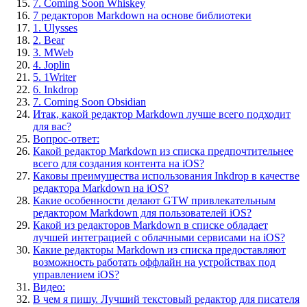
7. Coming Soon Whiskey
7 редакторов Markdown на основе библиотеки
1. Ulysses
2. Bear
3. MWeb
4. Joplin
5. 1Writer
6. Inkdrop
7. Coming Soon Obsidian
Итак, какой редактор Markdown лучше всего подходит
для вас?
Вопрос-ответ:
Какой редактор Markdown из списка предпочтительнее
всего для создания контента на iOS?
Каковы преимущества использования Inkdrop в качестве
редактора Markdown на iOS?
Какие особенности делают GTW привлекательным
редактором Markdown для пользователей iOS?
Какой из редакторов Markdown в списке обладает
лучшей интеграцией с облачными сервисами на iOS?
Какие редакторы Markdown из списка предоставляют
возможность работать оффлайн на устройствах под
управлением iOS?
Видео:
В чем я пишу. Лучший текстовый редактор для писателя