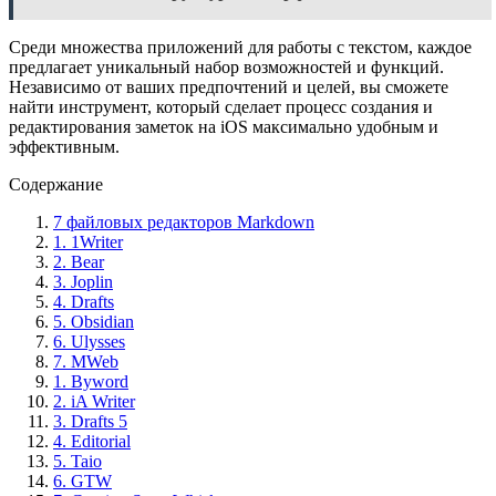
Среди множества приложений для работы с текстом, каждое
предлагает уникальный набор возможностей и функций.
Независимо от ваших предпочтений и целей, вы сможете
найти инструмент, который сделает процесс создания и
редактирования заметок на iOS максимально удобным и
эффективным.
Содержание
7 файловых редакторов Markdown
1. 1Writer
2. Bear
3. Joplin
4. Drafts
5. Obsidian
6. Ulysses
7. MWeb
1. Byword
2. iA Writer
3. Drafts 5
4. Editorial
5. Taio
6. GTW