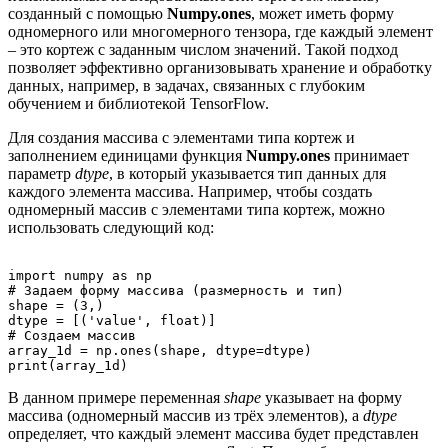
созданный с помощью
Numpy.ones
, может иметь форму
одномерного или многомерного тензора, где каждый элемент
– это кортеж с заданным числом значений. Такой подход
позволяет эффективно организовывать хранение и обработку
данных, например, в задачах, связанных с глубоким
обучением и библиотекой TensorFlow.
Для создания массива с элементами типа кортеж и
заполнением единицами функция
Numpy.ones
принимает
параметр
dtype
, в который указывается тип данных для
каждого элемента массива. Например, чтобы создать
одномерный массив с элементами типа кортеж, можно
использовать следующий код:
import numpy as np

# Задаем форму массива (размерность и тип)

shape = (3,)

dtype = [('value', float)]

# Создаем массив

array_1d = np.ones(shape, dtype=dtype)

В данном примере переменная
shape
указывает на форму
массива (одномерный массив из трёх элементов), а
dtype
определяет, что каждый элемент массива будет представлен