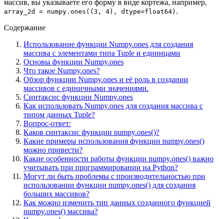
массив, вы указываете его форму в виде кортежа, например,
.
array_2d = numpy.ones((3, 4), dtype=float64)
Содержание
Использование функции Numpy.ones для создания
массива с элементами типа Tuple и единицами
Основы функции Numpy.ones
Что такое Numpy.ones?
Обзор функции Numpy.ones и её роль в создании
массивов с единичными значениями.
Синтаксис функции Numpy.ones
Как использовать Numpy.ones для создания массива с
типом данных Tuple?
Вопрос-ответ:
Каков синтаксис функции numpy.ones()?
Какие примеры использования функции numpy.ones()
можно привести?
Какие особенности работы функции numpy.ones() важно
учитывать при программировании на Python?
Могут ли быть проблемы с производительностью при
использовании функции numpy.ones() для создания
больших массивов?
Как можно изменить тип данных созданного функцией
numpy.ones() массива?