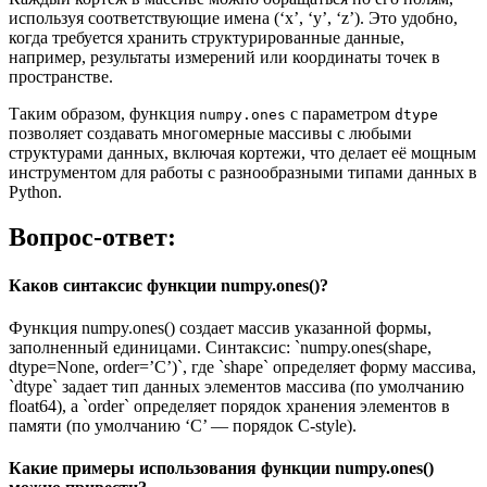
используя соответствующие имена (‘x’, ‘y’, ‘z’). Это удобно,
когда требуется хранить структурированные данные,
например, результаты измерений или координаты точек в
пространстве.
Таким образом, функция
с параметром
numpy.ones
dtype
позволяет создавать многомерные массивы с любыми
структурами данных, включая кортежи, что делает её мощным
инструментом для работы с разнообразными типами данных в
Python.
Вопрос-ответ:
Каков синтаксис функции numpy.ones()?
Функция numpy.ones() создает массив указанной формы,
заполненный единицами. Синтаксис: `numpy.ones(shape,
dtype=None, order=’C’)`, где `shape` определяет форму массива,
`dtype` задает тип данных элементов массива (по умолчанию
float64), а `order` определяет порядок хранения элементов в
памяти (по умолчанию ‘C’ — порядок C-style).
Какие примеры использования функции numpy.ones()