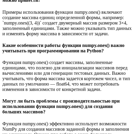
можно привести?
Примеры использования функции numpy.ones() включают
создание массива единиц определенной формы, например:
`numpy.ones((3, 4))` создает двумерный массив размером 3×4,
заполненный единицами. Также можно указывать тип данных
и изменять форму массива в зависимости от задачи.
Какие особенности работы функции numpy.ones() важно
учитывать при программировании на Python?
Функция numpy.ones() создает массивы, заполненные
единицами, что полезно для инициализации массивов перед
вычислениями или для генерации тестовых данных. Важно
учитывать, что форма массива задается кортежем чисел, и тип
данных по умолчанию — float64, что может потребовать
изменения в зависимости от конкретной задачи.
Могут ли быть проблемы с производительностью при
использовании функции numpy.ones() для создания
больших массивов?
Функция numpy.ones() эффективно использует возможности
NumPy для создания массивов заданной формы и заполнения