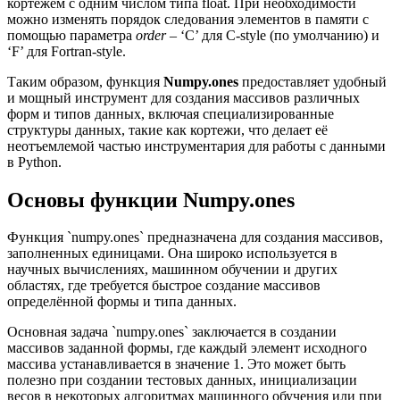
кортежем с одним числом типа float. При необходимости
можно изменять порядок следования элементов в памяти с
помощью параметра
order
– ‘C’ для C-style (по умолчанию) и
‘F’ для Fortran-style.
Таким образом, функция
Numpy.ones
предоставляет удобный
и мощный инструмент для создания массивов различных
форм и типов данных, включая специализированные
структуры данных, такие как кортежи, что делает её
неотъемлемой частью инструментария для работы с данными
в Python.
Основы функции Numpy.ones
Функция `numpy.ones` предназначена для создания массивов,
заполненных единицами. Она широко используется в
научных вычислениях, машинном обучении и других
областях, где требуется быстрое создание массивов
определённой формы и типа данных.
Основная задача `numpy.ones` заключается в создании
массивов заданной формы, где каждый элемент исходного
массива устанавливается в значение 1. Это может быть
полезно при создании тестовых данных, инициализации
весов в некоторых алгоритмах машинного обучения или при