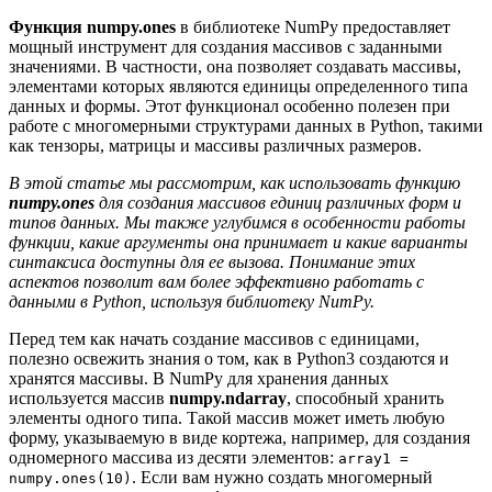
Функция numpy.ones
в библиотеке NumPy предоставляет
мощный инструмент для создания массивов с заданными
значениями. В частности, она позволяет создавать массивы,
элементами которых являются единицы определенного типа
данных и формы. Этот функционал особенно полезен при
работе с многомерными структурами данных в Python, такими
как тензоры, матрицы и массивы различных размеров.
В этой статье мы рассмотрим, как использовать функцию
numpy.ones
для создания массивов единиц различных форм и
типов данных. Мы также углубимся в особенности работы
функции, какие аргументы она принимает и какие варианты
синтаксиса доступны для ее вызова. Понимание этих
аспектов позволит вам более эффективно работать с
данными в Python, используя библиотеку NumPy.
Перед тем как начать создание массивов с единицами,
полезно освежить знания о том, как в Python3 создаются и
хранятся массивы. В NumPy для хранения данных
используется массив
numpy.ndarray
, способный хранить
элементы одного типа. Такой массив может иметь любую
форму, указываемую в виде кортежа, например, для создания
одномерного массива из десяти элементов:
array1 =
. Если вам нужно создать многомерный
numpy.ones(10)