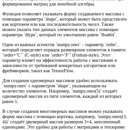
формировании матриц для линейной алгебры.
Функция позволяет указывать форму создаваемого массива с
помощью параметра `shape`, который может быть представлен
как кортежем или как последовательность чисел. Также
можно указать тип данных элементов массива с помощью
параметра `dtype`, который по умолчанию равен `float64`.
Один из важных аспектов `numpy.ones` – параметр `order`,
который определяет порядок размещения элементов в памяти:
`order=’C’` (C-style) или `order=’F’` (Fortran-style). Этот
параметр влияет на эффективность работы с массивами в
зависимости от требований конкретных алгоритмов или
фреймворков, таких как TensorFlow.
Для создания одномерных массивов удобно использовать
`numpy.ones` с параметром `shape`, указывающим на
количество элементов. Например, `numpy.ones(5)` создаёт
одномерный массив из пяти элементов, каждый из которых
равен 1.
В случае создания многомерных массивов можно указывать
форму массива с помощью кортежа, например, `numpy.ones((3,
4))` создаёт двумерный массив размером 3×4, заполненный
единицами. Это удобно для работы с матрицами и тензорами