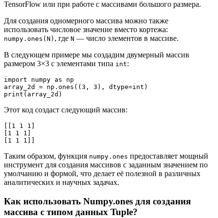
TensorFlow или при работе с массивами большого размера.
Для создания одномерного массива можно также
использовать числовое значение вместо кортежа:
, где
— число элементов в массиве.
numpy.ones(N)
N
В следующем примере мы создадим двумерный массив
размером 3×3 с элементами типа
:
int
import numpy as np

array_2d = np.ones((3, 3), dtype=int)

Этот код создаст следующий массив:
[[1 1 1]

[1 1 1]

Таким образом, функция
предоставляет мощный
numpy.ones
инструмент для создания массивов с заданным значением по
умолчанию и формой, что делает её полезной в различных
аналитических и научных задачах.
Как использовать Numpy.ones для создания
массива с типом данных Tuple?