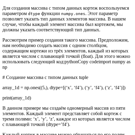
Для создания массива с типом данных кортеж воспользуемся
параметром
функции
. Этот параметр
dtype
numpy.ones
позволяет указать тип данных элементов массива. В нашем
случае, чтобы каждый элемент массива был кортежем, мы
должны указать соответствующий тип данных.
Рассмотрим пример создания такого массива. Предположим,
нам необходимо создать массив с одним столбцом,
содержащим кортежи из трёх элементов, каждый из которых
является числом с плавающей точкой (float). Для этого можно
использовать следующий код:pythonCopy codeimport numpy as
np
# Создание массива с типом данных tuple
array_1d = np.ones((5,), dtype=[(‘x’, ‘f4’), (‘y’, ‘f4’), (‘z’, ‘f4’)])
print(array_1d)
В данном примере мы создаём одномерный массив из пяти
элементов. Каждый элемент представляет собой кортеж с
тремя полями: ‘x’, ‘y’, ‘z’, каждое из которых является числом
с плавающей точкой (dtype=’f4′).
Каждый кортеж в массиве можно обращаться по его полям,