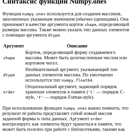
Синтаксис функции Numpy.ones
Функция
используется для создания массивов,
numpy.ones
заполненных указанным значением (обычно единицами). Она
принимает в качестве аргумента кортеж
, определяющий
shape
размеры массива. Также можно указать тип данных элементов
с помощью аргумента
.
dtype
Аргумент
Описание
Кортеж, определяющий форму создаваемого
массива. Может быть целочисленным числом или
shape
кортежем чисел.
Необязательный аргумент, указывающий тип
данных элементов массива. По умолчанию
dtype
используется тип
.
numpy.float64
Опциональный аргумент, задающий порядок
хранения элементов в памяти (
— порядок C-
order
'C'
style,
— порядок Fortran-style).
'F'
При использовании функции
важно помнить, что
numpy.ones
результат её работы представляет собой новый массив
заданной формы и типа данных. Аргумент
order
контролирует, как элементы будут храниться в памяти, что
может быть полезно при работе с библиотеками, такими как