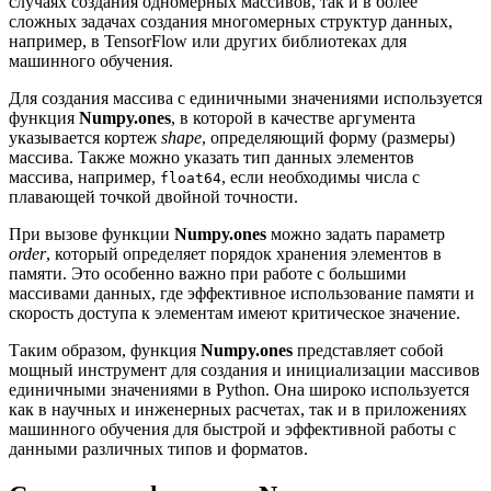
случаях создания одномерных массивов, так и в более
сложных задачах создания многомерных структур данных,
например, в TensorFlow или других библиотеках для
машинного обучения.
Для создания массива с единичными значениями используется
функция
Numpy.ones
, в которой в качестве аргумента
указывается кортеж
shape
, определяющий форму (размеры)
массива. Также можно указать тип данных элементов
массива, например,
, если необходимы числа с
float64
плавающей точкой двойной точности.
При вызове функции
Numpy.ones
можно задать параметр
order
, который определяет порядок хранения элементов в
памяти. Это особенно важно при работе с большими
массивами данных, где эффективное использование памяти и
скорость доступа к элементам имеют критическое значение.
Таким образом, функция
Numpy.ones
представляет собой
мощный инструмент для создания и инициализации массивов
единичными значениями в Python. Она широко используется
как в научных и инженерных расчетах, так и в приложениях
машинного обучения для быстрой и эффективной работы с
данными различных типов и форматов.