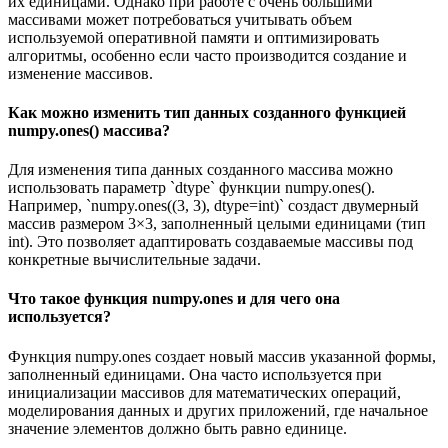
их единицами. Однако при работе с очень большими
массивами может потребоваться учитывать объем
используемой оперативной памяти и оптимизировать
алгоритмы, особенно если часто производится создание и
изменение массивов.
Как можно изменить тип данных созданного функцией
numpy.ones() массива?
Для изменения типа данных созданного массива можно
использовать параметр `dtype` функции numpy.ones().
Например, `numpy.ones((3, 3), dtype=int)` создаст двумерный
массив размером 3×3, заполненный целыми единицами (тип
int). Это позволяет адаптировать создаваемые массивы под
конкретные вычислительные задачи.
Что такое функция numpy.ones и для чего она
используется?
Функция numpy.ones создает новый массив указанной формы,
заполненный единицами. Она часто используется при
инициализации массивов для математических операций,
моделирования данных и других приложений, где начальное
значение элементов должно быть равно единице.