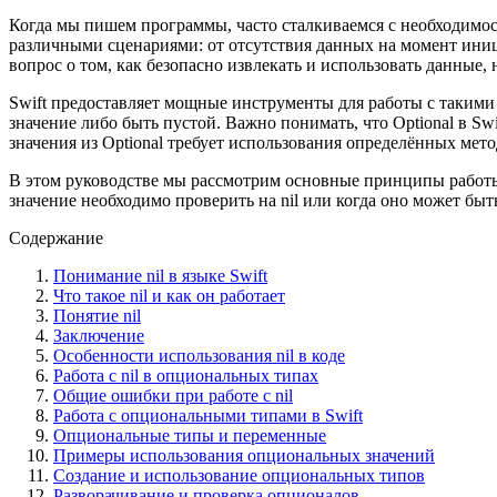
Когда мы пишем программы, часто сталкиваемся с необходимос
различными сценариями: от отсутствия данных на момент иниц
вопрос о том, как безопасно извлекать и использовать данные
Swift предоставляет мощные инструменты для работы с такими 
значение либо быть пустой. Важно понимать, что Optional в Swi
значения из Optional требует использования определённых мет
В этом руководстве мы рассмотрим основные принципы работы с
значение необходимо проверить на nil или когда оно может бы
Содержание
Понимание nil в языке Swift
Что такое nil и как он работает
Понятие nil
Заключение
Особенности использования nil в коде
Работа с nil в опциональных типах
Общие ошибки при работе с nil
Работа с опциональными типами в Swift
Опциональные типы и переменные
Примеры использования опциональных значений
Создание и использование опциональных типов
Разворачивание и проверка опционалов