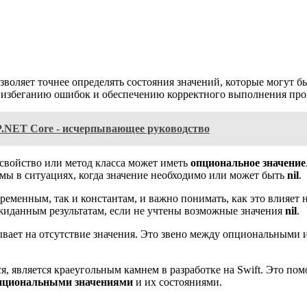
зволяет точнее определять состояния значений, которые могут 
 к избеганию ошибок и обеспечению корректного выполнения пр
P.NET Core - исчерпывающее руководство
 свойство или метод класса может иметь
опциональное значение
ы в ситуациях, когда значение необходимо или может быть
nil
.
ременным, так и константам, и важно понимать, как это влияет 
ожиданным результатам, если не учтены возможные значения
nil
.
зывает на отсутствие значения. Это звено между опциональными
, является краеугольным камнем в разработке на Swift. Это по
пциональными значениями
и их состояниями.