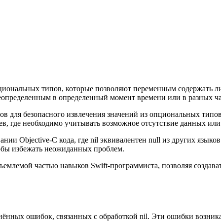
циональных типов, которые позволяют переменным содержать либ
неопределенным в определенный момент времени или в разных ч
в для безопасного извлечения значений из опциональных типов
иев, где необходимо учитывать возможное отсутствие данных ил
ии Objective-C кода, где nil эквивалентен null из других языко
тобы избежать неожиданных проблем.
отъемлемой частью навыков Swift-программиста, позволяя созда
анённых ошибок, связанных с обработкой nil. Эти ошибки возни