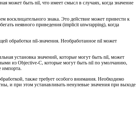
я может быть nil, что имеет смысл в случаях, когда значение
ем восклицательного знака. Это действие может привести к
егать неявного приведения (implicit unwrapping), когда
.
щей обработки nil-значения. Необработанное nil может
.
ная установка значений, которые могут быть nil, может
ми из Objective-C, которые могут быть nil по умолчанию,
е импорта.
обработкой, также требует особого внимания. Необходимо
тны, и при этом устанавливать ненулевые значения при выходе