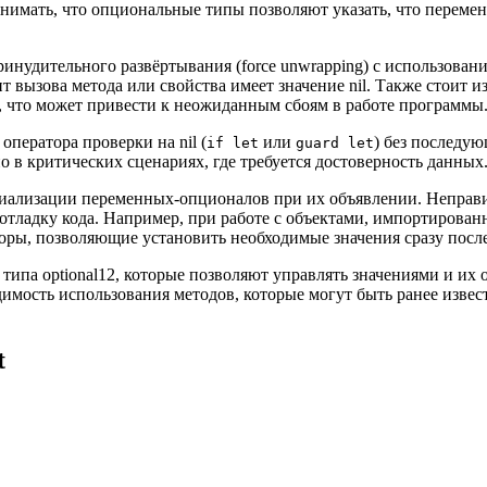
имать, что опциональные типы позволяют указать, что переменна
нудительного развёртывания (force unwrapping) с использовани
вызова метода или свойства имеет значение nil. Также стоит изб
, что может привести к неожиданным сбоям в работе программы
ператора проверки на nil (
или
) без последую
if let
guard let
 в критических сценариях, где требуется достоверность данных
ализации переменных-опционалов при их объявлении. Неправиль
тладку кода. Например, при работе с объектами, импортированны
аторы, позволяющие установить необходимые значения сразу посл
типа optional12, которые позволяют управлять значениями и их 
димость использования методов, которые могут быть ранее извес
t