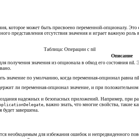
ния, которое может быть присвоено переменной-опционалу. Это 
явного представления отсутствия значения и играет важную роль 
Таблица: Операции с nil
Описание
для получения значения из опционала в обход его состояния nil. 
вано.
ать значение по умолчанию, когда переменная-опционал равна nil
держит ли переменная-опционал значение, и при положительном р
 создания надежных и безопасных приложений. Например, при ра
, важно знать, что многие свойства, такие к
pplicationDelegate
 будет завершена.
яется необходимым для избежания ошибок и непредвиденного пов