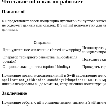
Что такое nil и как он работает
Понятие nil
Nil представляет собой концепцию нулевого или пустого значе
не содержит данных или ссылок. В Swift nil используется для 
данными.
Операция
Используется 
Принудительное извлечение (forced unwrapping)
инициализиро
Оператор тернарного равенства (nil-coalescing
Позволяет зад
operator)
Опциональная привязка (optional binding)
Проверяет, со
Понимание правил использования nil в Swift существенно для
класса
application(_:didFinishLaunchingWithOptions:)
UIA
инициализированы nil до момента, когда внешняя конфигурация
Заключение
Понимание работы с nil и опциональными типами в Swift явл