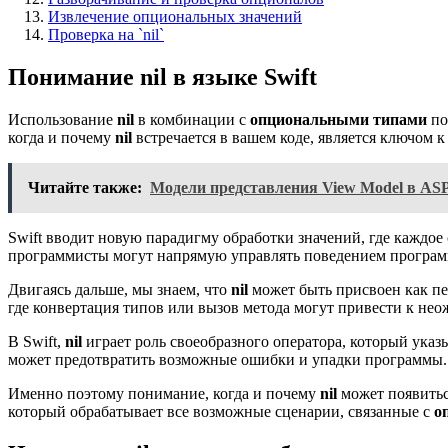
Извлечение опциональных значений
Проверка на `nil`
Понимание nil в языке Swift
Использование
nil
в комбинации с
опциональными типами
по
когда и почему
nil
встречается в вашем коде, является ключом
Читайте также:
Модели представления View Model в AS
Swift вводит новую парадигму обработки значений, где каждое
программисты могут напрямую управлять поведением программ
Двигаясь дальше, мы знаем, что
nil
может быть присвоен как пе
где конвертация типов или вызов метода могут привести к не
В Swift,
nil
играет роль своеобразного оператора, который ука
может предотвратить возможные ошибки и упадки программы.
Именно поэтому понимание, когда и почему
nil
может появиться
который обрабатывает все возможные сценарии, связанные с
о