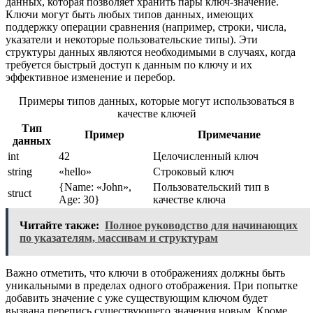
данных, которая позволяет хранить пары ключ-значение.
Ключи могут быть любых типов данных, имеющих
поддержку операции сравнения (например, строки, числа,
указатели и некоторые пользовательские типы). Эти
структуры данных являются необходимыми в случаях, когда
требуется быстрый доступ к данным по ключу и их
эффективное изменение и перебор.
Примеры типов данных, которые могут использоваться в
качестве ключей
Тип
Пример
Примечание
данных
int
42
Целочисленный ключ
string
«hello»
Строковый ключ
{Name: «John»,
Пользовательский тип в
struct
Age: 30}
качестве ключа
Читайте также:
Полное руководство для начинающих
по указателям, массивам и структурам
Важно отметить, что ключи в отображениях должны быть
уникальными в пределах одного отображения. При попытке
добавить значение с уже существующим ключом будет
вызвана перепись существующего значения новым. Кроме