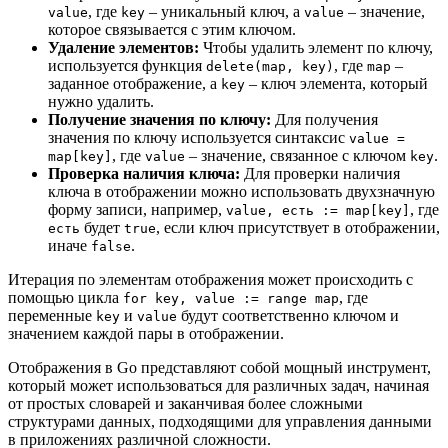
, где
– уникальный ключ, а
– значение,
value
key
value
которое связывается с этим ключом.
Удаление элементов:
Чтобы удалить элемент по ключу,
используется функция
, где
–
delete(map, key)
map
заданное отображение, а
– ключ элемента, который
key
нужно удалить.
Получение значения по ключу:
Для получения
значения по ключу используется синтаксис
value =
, где
– значение, связанное с ключом
.
map[key]
value
key
Проверка наличия ключа:
Для проверки наличия
ключа в отображении можно использовать двухзначную
форму записи, например,
, где
value, есть := map[key]
будет
, если ключ присутствует в отображении,
есть
true
иначе
.
false
Итерация по элементам отображения может происходить с
помощью цикла
, где
for key, value := range map
переменные
и
будут соответственно ключом и
key
value
значением каждой пары в отображении.
Отображения в Go представляют собой мощный инструмент,
который может использоваться для различных задач, начиная
от простых словарей и заканчивая более сложными
структурами данных, подходящими для управления данными
в приложениях различной сложности.