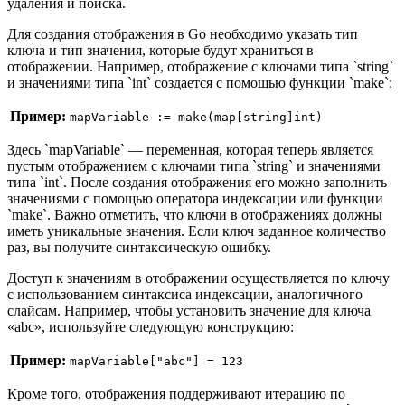
удаления и поиска.
Для создания отображения в Go необходимо указать тип
ключа и тип значения, которые будут храниться в
отображении. Например, отображение с ключами типа `string`
и значениями типа `int` создается с помощью функции `make`:
Пример:
mapVariable := make(map[string]int)
Здесь `mapVariable` — переменная, которая теперь является
пустым отображением с ключами типа `string` и значениями
типа `int`. После создания отображения его можно заполнить
значениями с помощью оператора индексации или функции
`make`. Важно отметить, что ключи в отображениях должны
иметь уникальные значения. Если ключ заданное количество
раз, вы получите синтаксическую ошибку.
Доступ к значениям в отображении осуществляется по ключу
с использованием синтаксиса индексации, аналогичного
слайсам. Например, чтобы установить значение для ключа
«abc», используйте следующую конструкцию:
Пример:
mapVariable["abc"] = 123
Кроме того, отображения поддерживают итерацию по