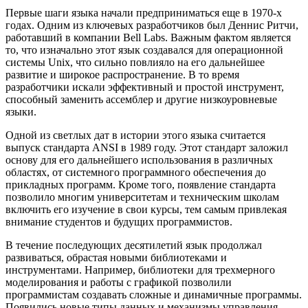
Первые шаги языка начали предприниматься еще в 1970-х
годах. Одним из ключевых разработчиков был Деннис Ритчи,
работавший в компании Bell Labs. Важным фактом является
то, что изначально этот язык создавался для операционной
системы Unix, что сильно повлияло на его дальнейшее
развитие и широкое распространение. В то время
разработчики искали эффективный и простой инструмент,
способный заменить ассемблер и другие низкоуровневые
языки.
Одной из светлых дат в истории этого языка считается
выпуск стандарта ANSI в 1989 году. Этот стандарт заложил
основу для его дальнейшего использования в различных
областях, от системного программного обеспечения до
прикладных программ. Кроме того, появление стандарта
позволило многим университетам и техническим школам
включить его изучение в свои курсы, тем самым привлекая
внимание студентов и будущих программистов.
В течение последующих десятилетий язык продолжал
развиваться, обрастая новыми библиотеками и
инструментами. Например, библиотеки для трехмерного
моделирования и работы с графикой позволили
программистам создавать сложные и динамичные программы.
Появились новые типы данных и механизмы управления