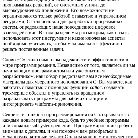
программных решений, от системных утилит до
высокоуровневых приложений. Его возможности не
ограничиваются только работой с памятью и управлением
ресурсами; C стал основой для разработки программных
систем, определяющих наше повседневное цифровое
взаимодействие. В этом разделе мы рассмотрим, как начать
использовать этот инструмент и какие ключевые аспекты
необходимо учитывать, чтобы максимально эффективно
решать поставленные задачи.
Слово «C» стало символом надежности и эффективности в
мире программирования. Независимо от того, являетесь ли вы
начинающим программистом или уже опытным
разработчиком, наш обзор предоставит вам все необходимые
материалы для уверенного использования C. Вы узнаете, как
работать с памятью с помощью функций
calloc
, создавать
трехмерные объекты и управлять их вращением,
разрабатывать программы для рабочих станций и
интегрировать winforms-приложения.
Секреты и тонкости программирования на C открываются с
каждым новым примером кода, будь то учебные программы
или сложные subsystem-решения. Программирование требует
внимания к деталям, и мы поможем вам разобраться в
механизмах, которые делают C таким мощным инструментом.