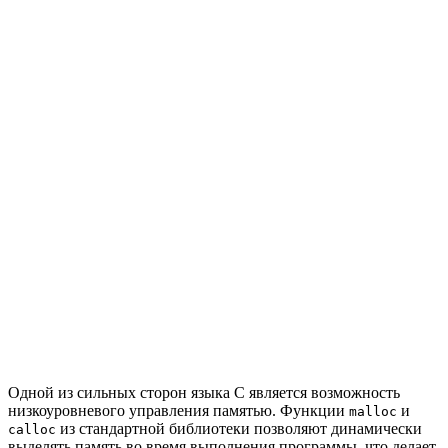
Одной из сильных сторон языка C является возможность
низкоуровневого управления памятью. Функции
и
malloc
из стандартной библиотеки позволяют динамически
calloc
выделять память во время выполнения программы, что делает