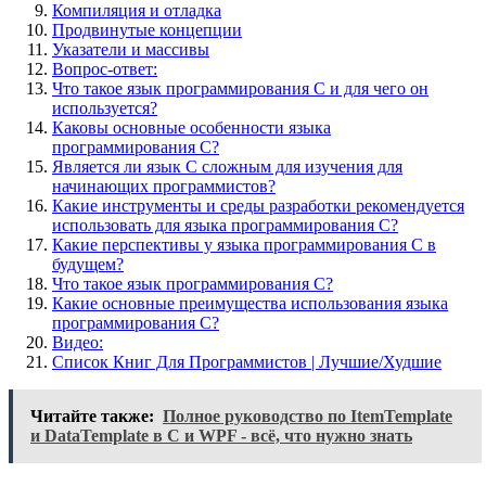
Компиляция и отладка
Продвинутые концепции
Указатели и массивы
Вопрос-ответ:
Что такое язык программирования C и для чего он
используется?
Каковы основные особенности языка
программирования C?
Является ли язык C сложным для изучения для
начинающих программистов?
Какие инструменты и среды разработки рекомендуется
использовать для языка программирования C?
Какие перспективы у языка программирования C в
будущем?
Что такое язык программирования C?
Какие основные преимущества использования языка
программирования C?
Видео:
Список Книг Для Программистов | Лучшие/Худшие
Читайте также:
Полное руководство по ItemTemplate
и DataTemplate в C и WPF - всё, что нужно знать