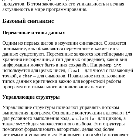
продуктов. В этом заключается его уникальность и вечная
актуальность в мире программирования.
Базовый синтаксис
Переменные и типы данных
Одним из первых шагов в изучении синтаксиса C является
понимание, как объявляются переменные и какие типы
данных существуют. Переменные являются контейнерами для
хранения информации, а тип данных определяет, какой вид
информации может быть в них сохранён. Например,
int
используется для целых чисел,
– для чисел с плавающей
float
точкой, а
– для символов. Правильное использование
char
типов данных критически важно для корректной работы
программ и оптимального использования памяти.
Управляющие структуры
Управляющие структуры позволяют управлять потоком
выполнения программ. Основные конструкции включают
if
для условного выполнения кода,
и
для циклов, а
while
for
также
для множественного выбора. Эти структуры
switch
помогают формализовать алгоритмы, делая код более
читаемым и управляемым. Например, цикл
позволяет
while