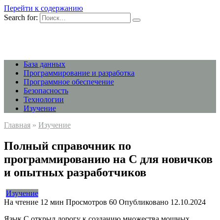
Перейти к содержанию
Search for:
База данных
Программирование и разработка
Программное обеспечение
Безопасность
Технологии
Изучение
Главная
»
Изучение
Полный справочник по
программированию на C для новичков
и опытных разработчиков
Изучение
На чтение
12 мин
Просмотров
60
Опубликовано
12.10.2024
Язык C открыл дорогу к созданию множества мощных