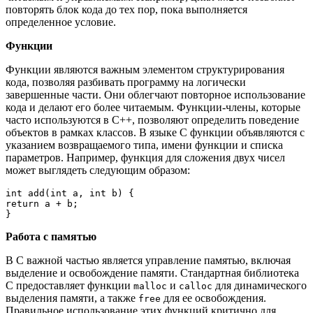
повторять блок кода до тех пор, пока выполняется
определенное условие.
Функции
Функции являются важным элементом структурирования
кода, позволяя разбивать программу на логически
завершенные части. Они облегчают повторное использование
кода и делают его более читаемым. Функции-члены, которые
часто используются в C++, позволяют определить поведение
объектов в рамках классов. В языке C функции объявляются с
указанием возвращаемого типа, имени функции и списка
параметров. Например, функция для сложения двух чисел
может выглядеть следующим образом:
int add(int a, int b) {

return a + b;

Работа с памятью
В C важной частью является управление памятью, включая
выделение и освобождение памяти. Стандартная библиотека
C предоставляет функции
и
для динамического
malloc
calloc
выделения памяти, а также
для ее освобождения.
free
Правильное использование этих функций критично для