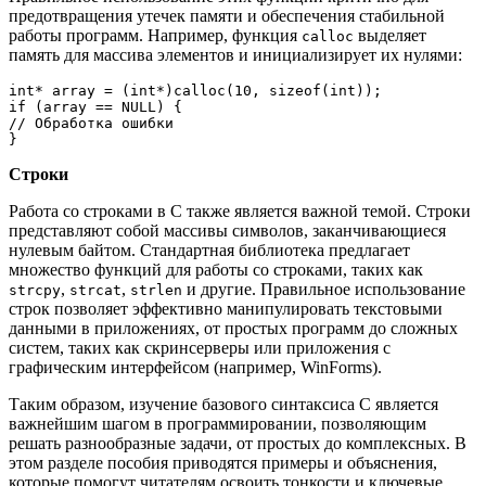
предотвращения утечек памяти и обеспечения стабильной
работы программ. Например, функция
выделяет
calloc
память для массива элементов и инициализирует их нулями:
int* array = (int*)calloc(10, sizeof(int));

if (array == NULL) {

// Обработка ошибки

Строки
Работа со строками в C также является важной темой. Строки
представляют собой массивы символов, заканчивающиеся
нулевым байтом. Стандартная библиотека предлагает
множество функций для работы со строками, таких как
,
,
и другие. Правильное использование
strcpy
strcat
strlen
строк позволяет эффективно манипулировать текстовыми
данными в приложениях, от простых программ до сложных
систем, таких как скринсерверы или приложения с
графическим интерфейсом (например, WinForms).
Таким образом, изучение базового синтаксиса C является
важнейшим шагом в программировании, позволяющим
решать разнообразные задачи, от простых до комплексных. В
этом разделе пособия приводятся примеры и объяснения,
которые помогут читателям освоить тонкости и ключевые