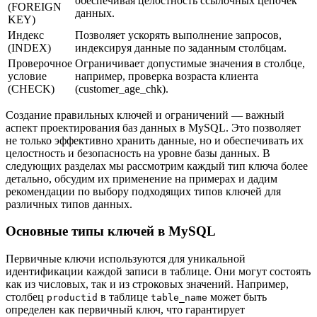
обеспечивая целостность ссылочных цепочек
(FOREIGN
данных.
KEY)
Индекс
Позволяет ускорять выполнение запросов,
(INDEX)
индексируя данные по заданным столбцам.
Проверочное
Ограничивает допустимые значения в столбце,
условие
например, проверка возраста клиента
(CHECK)
(customer_age_chk).
Создание правильных ключей и ограничений — важный
аспект проектирования баз данных в MySQL. Это позволяет
не только эффективно хранить данные, но и обеспечивать их
целостность и безопасность на уровне базы данных. В
следующих разделах мы рассмотрим каждый тип ключа более
детально, обсудим их применение на примерах и дадим
рекомендации по выбору подходящих типов ключей для
различных типов данных.
Основные типы ключей в MySQL
Первичные ключи используются для уникальной
идентификации каждой записи в таблице. Они могут состоять
как из числовых, так и из строковых значений. Например,
столбец
в таблице
может быть
productid
table_name
определен как первичный ключ, что гарантирует