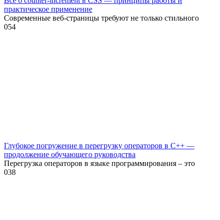
Все о counter-increment в CSS — принципы работы и
практическое применение
Современные веб-страницы требуют не только стильного
0
54
Глубокое погружение в перегрузку операторов в C++ —
продолжение обучающего руководства
Перегрузка операторов в языке программирования – это
0
38