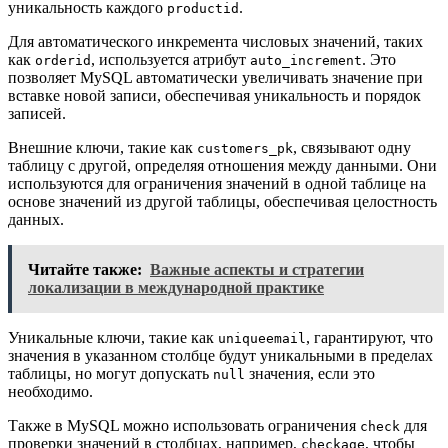
уникальность каждого
.
productid
Для автоматического инкремента числовых значений, таких
как
, используется атрибут
. Это
orderid
auto_increment
позволяет MySQL автоматически увеличивать значение при
вставке новой записи, обеспечивая уникальность и порядок
записей.
Внешние ключи, такие как
, связывают одну
customers_pk
таблицу с другой, определяя отношения между данными. Они
используются для ограничения значений в одной таблице на
основе значений из другой таблицы, обеспечивая целостность
данных.
Читайте также:
Важные аспекты и стратегии
локализации в международной практике
Уникальные ключи, такие как
, гарантируют, что
uniqueemail
значения в указанном столбце будут уникальными в пределах
таблицы, но могут допускать
значения, если это
null
необходимо.
Также в MySQL можно использовать ограничения
для
check
проверки значений в столбцах, например,
, чтобы
checkage