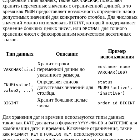
Строковые типы данных, такие как
, позволяют
VARCHAR
хранить переменные значения с ограниченной длиной, в то
время как
предоставляет возможность определить набор
ENUM
допустимых значений для конкретного столбца. Для числовых
значений можно использовать
, который поддерживает
BIGINT
хранение больших целых чисел, или
для точного
DECIMAL
хранения чисел с фиксированным количеством десятичных
знаков.
Пример
Тип данных
Описание
использования
Хранит строки
customer_name
переменной длины до
VARCHAR(size)
VARCHAR(100)
указанного размера.
Определяет список
status
ENUM(value1,
допустимых значений для
ENUM('active',
value2, ...)
столбца.
'inactive')
Хранит большие целые
BIGINT
order_id BIGINT
числа.
Для хранения дат и времени используются типы данных,
такие как
для даты в формате
и
для
DATE
YYYY-MM-DD
DATETIME
комбинации даты и времени. Ключевые ограничения, такие
как
и
, используются для
PRIMARY KEY
FOREIGN KEY
уникальной и связанной структуры данных, соответственно.