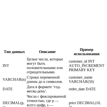
Пример
Тип данных
Описание
использования
Целые числа, которые
customer_id INT
могут быть
INT
AUTO_INCREMENT
положительными или
PRIMARY KEY
отрицательными.
Строки переменной
customer_name
VARCHAR(n)
длины до n символов.
VARCHAR(50)
Дата в формате ‘год-
DATE
order_date DATE
месяц-день’.
Числа с фиксированной
точностью, где p —
DECIMAL(p,
price DECIMAL(10,
всего цифр, s —