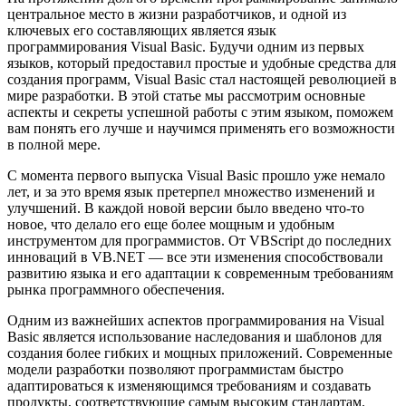
центральное место в жизни разработчиков, и одной из
ключевых его составляющих является язык
программирования Visual Basic. Будучи одним из первых
языков, который предоставил простые и удобные средства для
создания программ, Visual Basic стал настоящей революцией в
мире разработки. В этой статье мы рассмотрим основные
аспекты и секреты успешной работы с этим языком, поможем
вам понять его лучше и научимся применять его возможности
в полной мере.
С момента первого выпуска Visual Basic прошло уже немало
лет, и за это время язык претерпел множество изменений и
улучшений. В каждой новой версии было введено что-то
новое, что делало его еще более мощным и удобным
инструментом для программистов. От VBScript до последних
инноваций в VB.NET — все эти изменения способствовали
развитию языка и его адаптации к современным требованиям
рынка программного обеспечения.
Одним из важнейших аспектов программирования на Visual
Basic является использование наследования и шаблонов для
создания более гибких и мощных приложений. Современные
модели разработки позволяют программистам быстро
адаптироваться к изменяющимся требованиям и создавать
продукты, соответствующие самым высоким стандартам.