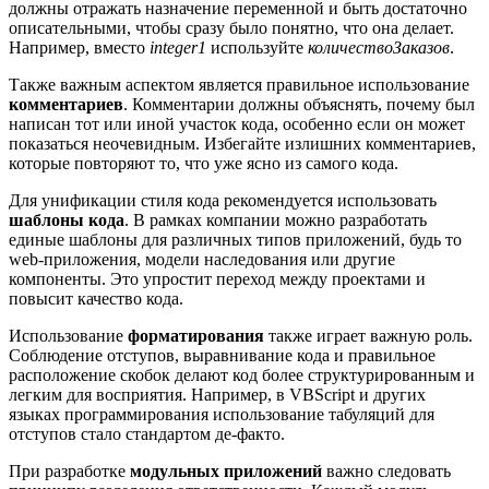
должны отражать назначение переменной и быть достаточно
описательными, чтобы сразу было понятно, что она делает.
Например, вместо
integer1
используйте
количествоЗаказов
.
Также важным аспектом является правильное использование
комментариев
. Комментарии должны объяснять, почему был
написан тот или иной участок кода, особенно если он может
показаться неочевидным. Избегайте излишних комментариев,
которые повторяют то, что уже ясно из самого кода.
Для унификации стиля кода рекомендуется использовать
шаблоны кода
. В рамках компании можно разработать
единые шаблоны для различных типов приложений, будь то
web-приложения, модели наследования или другие
компоненты. Это упростит переход между проектами и
повысит качество кода.
Использование
форматирования
также играет важную роль.
Соблюдение отступов, выравнивание кода и правильное
расположение скобок делают код более структурированным и
легким для восприятия. Например, в VBScript и других
языках программирования использование табуляций для
отступов стало стандартом де-факто.
При разработке
модульных приложений
важно следовать