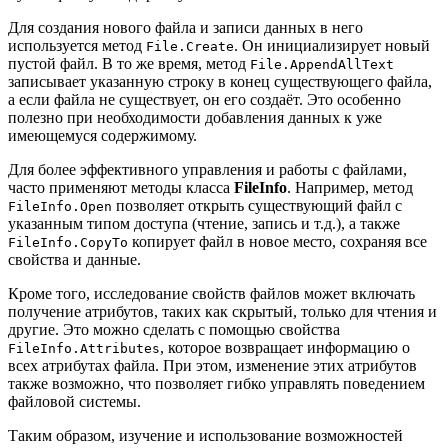
Для создания нового файла и записи данных в него
используется метод
. Он инициализирует новый
File.Create
пустой файл. В то же время, метод
File.AppendAllText
записывает указанную строку в конец существующего файла,
а если файла не существует, он его создаёт. Это особенно
полезно при необходимости добавления данных к уже
имеющемуся содержимому.
Для более эффективного управления и работы с файлами,
часто применяют методы класса
FileInfo
. Например, метод
позволяет открыть существующий файл с
FileInfo.Open
указанным типом доступа (чтение, запись и т.д.), а также
копирует файл в новое место, сохраняя все
FileInfo.CopyTo
свойства и данные.
Кроме того, исследование свойств файлов может включать
получение атрибутов, таких как скрытый, только для чтения и
другие. Это можно сделать с помощью свойства
, которое возвращает информацию о
FileInfo.Attributes
всех атрибутах файла. При этом, изменение этих атрибутов
также возможно, что позволяет гибко управлять поведением
файловой системы.
Таким образом, изучение и использование возможностей