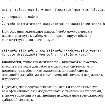
using (FileStream fs = new FileStream("path/to/file.txt
{

// Операции с файлом

}

При создании экземпляра класса
fileinfo
можно передать
параметром путь к файлу, что инициализирует объект с
соответствующими значениями:
FileInfo fileInfo = new FileInfo("path/to/file.txt");

Библиотеки, такие как
netstandarddll
, включают множество
классов и методов для работы с файловой системой, что
позволяет разработчикам выполнять широкий спектр
операций над файлами и каталогами, обеспечивая надежность
и удобство.
Надеемся, что представленные примеры и советы помогут
вам эффективнее взаимодействовать с файлами и каталогами,
а также вдохновят на дальнейшее исследование возможностей
файловой системы.