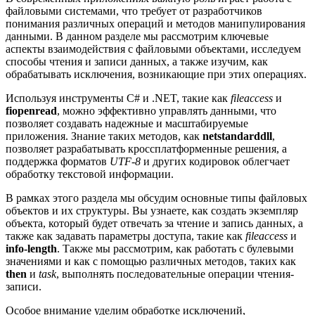
файловыми системами, что требует от разработчиков
понимания различных операций и методов манипулирования
данными. В данном разделе мы рассмотрим ключевые
аспекты взаимодействия с файловыми объектами, исследуем
способы чтения и записи данных, а также изучим, как
обрабатывать исключения, возникающие при этих операциях.
Используя инструменты C# и .NET, такие как
fileaccess
и
fiopenread
, можно эффективно управлять данными, что
позволяет создавать надежные и масштабируемые
приложения. Знание таких методов, как
netstandarddll
,
позволяет разрабатывать кроссплатформенные решения, а
поддержка форматов
UTF-8
и других кодировок облегчает
обработку текстовой информации.
В рамках этого раздела мы обсудим основные типы файловых
объектов и их структуры. Вы узнаете, как создать экземпляр
объекта, который будет отвечать за чтение и запись данных, а
также как задавать параметры доступа, такие как
fileaccess
и
info-length
. Также мы рассмотрим, как работать с булевыми
значениями и как с помощью различных методов, таких как
then
и
task
, выполнять последовательные операции чтения-
записи.
Особое внимание уделим обработке исключений,