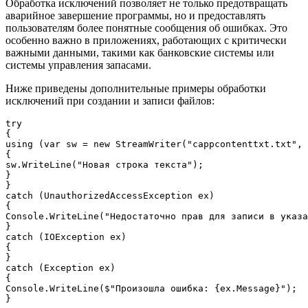
Обработка исключений позволяет не только предотвращать
аварийное завершение программы, но и предоставлять
пользователям более понятные сообщения об ошибках. Это
особенно важно в приложениях, работающих с критически
важными данными, такими как банковские системы или
системы управления запасами.
Ниже приведены дополнительные примеры обработки
исключений при создании и записи файлов:
try

{

using (var sw = new StreamWriter("cappcontenttxt.txt", 
{

sw.WriteLine("Новая строка текста");

}

}

catch (UnauthorizedAccessException ex)

{

Console.WriteLine("Недостаточно прав для записи в указа
}

catch (IOException ex)

{

}

catch (Exception ex)

{

Console.WriteLine($"Произошла ошибка: {ex.Message}");
