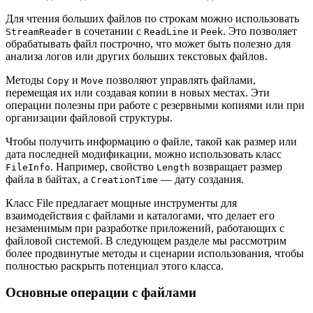
Для чтения больших файлов по строкам можно использовать
в сочетании с
и
. Это позволяет
StreamReader
ReadLine
Peek
обрабатывать файл построчно, что может быть полезно для
анализа логов или других больших текстовых файлов.
Методы
и
позволяют управлять файлами,
Copy
Move
перемещая их или создавая копии в новых местах. Эти
операции полезны при работе с резервными копиями или при
организации файловой структуры.
Чтобы получить информацию о файле, такой как размер или
дата последней модификации, можно использовать класс
. Например, свойство
возвращает размер
FileInfo
Length
файла в байтах, а
— дату создания.
CreationTime
Класс File предлагает мощные инструменты для
взаимодействия с файлами и каталогами, что делает его
незаменимым при разработке приложений, работающих с
файловой системой. В следующем разделе мы рассмотрим
более продвинутые методы и сценарии использования, чтобы
полностью раскрыть потенциал этого класса.
Основные операции с файлами