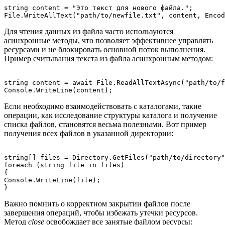
string content = "Это текст для нового файла.";

Для чтения данных из файла часто используются
асинхронные методы, что позволяет эффективнее управлять
ресурсами и не блокировать основной поток выполнения.
Пример считывания текста из файла асинхронным методом:
string content = await File.ReadAllTextAsync("path/to/f
Если необходимо взаимодействовать с каталогами, такие
операции, как исследование структуры каталога и получение
списка файлов, становятся весьма полезными. Вот пример
получения всех файлов в указанной директории:
string[] files = Directory.GetFiles("path/to/directory"
foreach (string file in files)

{

Console.WriteLine(file);

Важно помнить о корректном закрытии файлов после
завершения операций, чтобы избежать утечки ресурсов.
Метод
close
освобождает все занятые файлом ресурсы: