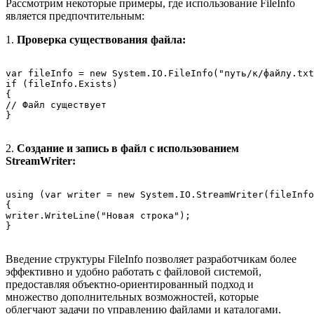
Рассмотрим некоторые примеры, где использование FileInfo
является предпочтительным:
1.
Проверка существования файла:
var fileInfo = new System.IO.FileInfo("путь/к/файлу.txt
if (fileInfo.Exists)

{

// Файл существует

2.
Создание и запись в файл с использованием
StreamWriter:
using (var writer = new System.IO.StreamWriter(fileInfo
{

writer.WriteLine("Новая строка");

Введение структуры FileInfo позволяет разработчикам более
эффективно и удобно работать с файловой системой,
предоставляя объектно-ориентированный подход и
множество дополнительных возможностей, которые
облегчают задачи по управлению файлами и каталогами.