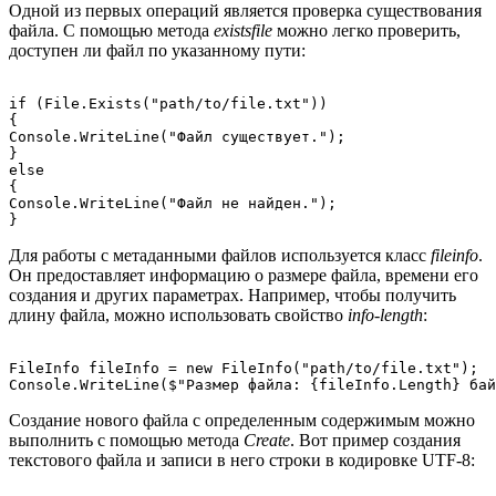
Одной из первых операций является проверка существования
файла. С помощью метода
existsfile
можно легко проверить,
доступен ли файл по указанному пути:
if (File.Exists("path/to/file.txt"))

{

Console.WriteLine("Файл существует.");

}

else

{

Console.WriteLine("Файл не найден.");

Для работы с метаданными файлов используется класс
fileinfo
.
Он предоставляет информацию о размере файла, времени его
создания и других параметрах. Например, чтобы получить
длину файла, можно использовать свойство
info-length
:
FileInfo fileInfo = new FileInfo("path/to/file.txt");

Создание нового файла с определенным содержимым можно
выполнить с помощью метода
Create
. Вот пример создания
текстового файла и записи в него строки в кодировке UTF-8: