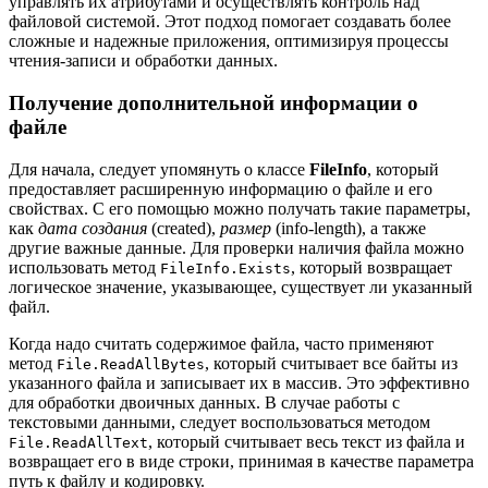
управлять их атрибутами и осуществлять контроль над
файловой системой. Этот подход помогает создавать более
сложные и надежные приложения, оптимизируя процессы
чтения-записи и обработки данных.
Получение дополнительной информации о
файле
Для начала, следует упомянуть о классе
FileInfo
, который
предоставляет расширенную информацию о файле и его
свойствах. С его помощью можно получать такие параметры,
как
дата создания
(created),
размер
(info-length), а также
другие важные данные. Для проверки наличия файла можно
использовать метод
, который возвращает
FileInfo.Exists
логическое значение, указывающее, существует ли указанный
файл.
Когда надо считать содержимое файла, часто применяют
метод
, который считывает все байты из
File.ReadAllBytes
указанного файла и записывает их в массив. Это эффективно
для обработки двоичных данных. В случае работы с
текстовыми данными, следует воспользоваться методом
, который считывает весь текст из файла и
File.ReadAllText
возвращает его в виде строки, принимая в качестве параметра
путь к файлу и кодировку.