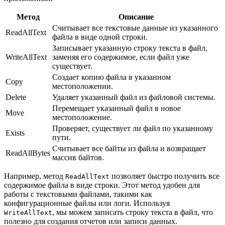
Метод
Описание
Считывает все текстовые данные из указанного
ReadAllText
файла в виде одной строки.
Записывает указанную строку текста в файл,
WriteAllText
заменяя его содержимое, если файл уже
существует.
Создает копию файла в указанном
Copy
местоположении.
Delete
Удаляет указанный файл из файловой системы.
Перемещает указанный файл в новое
Move
местоположение.
Проверяет, существует ли файл по указанному
Exists
пути.
Считывает все байты из файла и возвращает
ReadAllBytes
массив байтов.
Например, метод
позволяет быстро получить все
ReadAllText
содержимое файла в виде строки. Этот метод удобен для
работы с текстовыми файлами, такими как
конфигурационные файлы или логи. Используя
, мы можем записать строку текста в файл, что
WriteAllText
полезно для создания отчетов или записи данных.