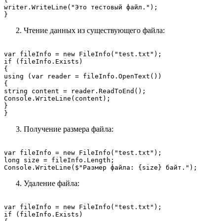
writer.WriteLine("Это тестовый файл.");

Чтение данных из существующего файла:
var fileInfo = new FileInfo("test.txt");

if (fileInfo.Exists)

{

using (var reader = fileInfo.OpenText())

{

string content = reader.ReadToEnd();

Console.WriteLine(content);

}

Получение размера файла:
var fileInfo = new FileInfo("test.txt");

long size = fileInfo.Length;

Удаление файла:
var fileInfo = new FileInfo("test.txt");

if (fileInfo.Exists)
