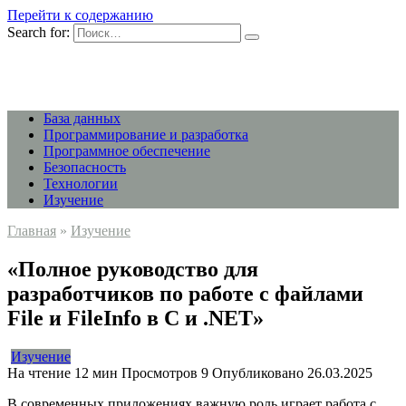
Перейти к содержанию
Search for:
База данных
Программирование и разработка
Программное обеспечение
Безопасность
Технологии
Изучение
Главная
»
Изучение
«Полное руководство для
разработчиков по работе с файлами
File и FileInfo в C и .NET»
Изучение
На чтение
12 мин
Просмотров
9
Опубликовано
26.03.2025
В современных приложениях важную роль играет работа с