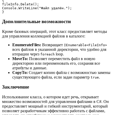
{

fileInfo.Delete();

Console.WriteLine("Файл удалён.");

Дополнительные возможности
Кроме базовых операций, этот класс предоставляет методы
для управления коллекцией файлов в каталоге:
EnumerateFiles:
Возвращает
IEnumerable<FileInfo>
всех файлов в указанной директории, что удобно для
итерации через
loop.
foreach
MoveTo:
Позволяет переместить файл в новую
директорию или переименовать его, сохраняя все
атрибуты и данные.
CopyTo:
Создает копию файла с возможностью замены
существующего файла, если задан параметр
.
true
Заключение
Использование класса, о котором идет речь, открывает
множество возможностей для управления файлами в C#. Он
предоставляет мощный и гибкий инструментарий, который
позволяет разработчикам эффективно работать с файлами,