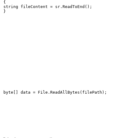
{

string fileContent = sr.ReadToEnd();
