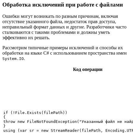
Обработка исключений при работе с файлами
Ошибки могут возникать по разным причинам, включая
отсутствие указанного файла, недостаток прав доступа,
неправильный формат данных и другие. Разработчики часто
сталкиваются с такими проблемами и должны уметь
эффективно их решать.
Рассмотрим типичные примеры исключений и способы их
обработки на языке C# с использованием пространства имен
.
System.IO
Код операции
if (!File.Exists(filePath))

{

throw new FileNotFoundException("Указанный файл не найд
}

using (var sr = new StreamReader(filePath, Encoding.UTF