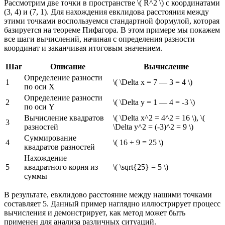
Рассмотрим две точки в пространстве \( R^2 \) с координатами
(3, 4) и (7, 1). Для нахождения евклидова расстояния между
этими точками воспользуемся стандартной формулой, которая
базируется на теореме Пифагора. В этом примере мы покажем
все шаги вычислений, начиная с определения разности
координат и заканчивая итоговым значением.
Шаг
Описание
Вычисление
Определение разности
1
\( \Delta x = 7 — 3 = 4 \)
по оси X
Определение разности
2
\( \Delta y = 1 — 4 = -3 \)
по оси Y
Вычисление квадратов
\( \Delta x^2 = 4^2 = 16 \), \(
3
разностей
\Delta y^2 = (-3)^2 = 9 \)
Суммирование
4
\( 16 + 9 = 25 \)
квадратов разностей
Нахождение
5
квадратного корня из
\( \sqrt{25} = 5 \)
суммы
В результате, евклидово расстояние между нашими точками
составляет 5. Данный пример наглядно иллюстрирует процесс
вычисления и демонстрирует, как метод может быть
применен для анализа различных ситуаций.