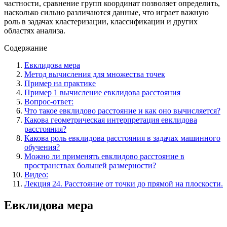
частности, сравнение групп координат позволяет определить,
насколько сильно различаются данные, что играет важную
роль в задачах кластеризации, классификации и других
областях анализа.
Содержание
Евклидова мера
Метод вычисления для множества точек
Пример на практике
Пример 1 вычисление евклидова расстояния
Вопрос-ответ:
Что такое евклидово расстояние и как оно вычисляется?
Какова геометрическая интерпретация евклидова
расстояния?
Какова роль евклидова расстояния в задачах машинного
обучения?
Можно ли применять евклидово расстояние в
пространствах большей размерности?
Видео:
Лекция 24. Расстояние от точки до прямой на плоскости.
Евклидова мера