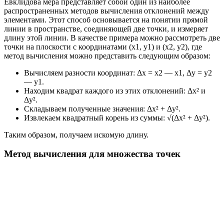
Евклидова мера представляет собой один из наиболее
распространенных методов вычисления отклонений между
элементами. Этот способ основывается на понятии прямой
линии в пространстве, соединяющей две точки, и измеряет
длину этой линии. В качестве примера можно рассмотреть две
точки на плоскости с координатами (x1, y1) и (x2, y2), где
метод вычисления можно представить следующим образом:
Вычисляем разности координат: Δx = x2 — x1, Δy = y2
— y1.
Находим квадрат каждого из этих отклонений: Δx² и
Δy².
Складываем полученные значения: Δx² + Δy².
Извлекаем квадратный корень из суммы: √(Δx² + Δy²).
Таким образом, получаем искомую длину.
Метод вычисления для множества точек