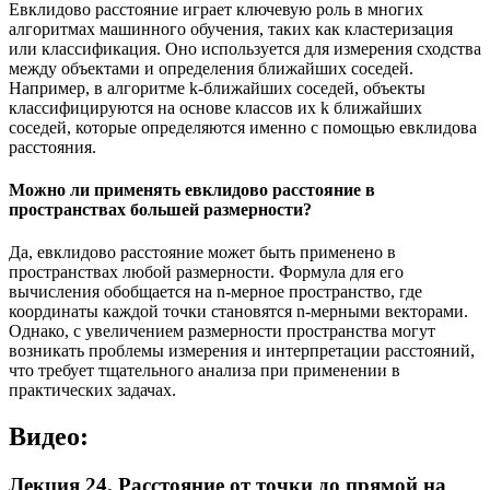
Евклидово расстояние играет ключевую роль в многих
алгоритмах машинного обучения, таких как кластеризация
или классификация. Оно используется для измерения сходства
между объектами и определения ближайших соседей.
Например, в алгоритме k-ближайших соседей, объекты
классифицируются на основе классов их k ближайших
соседей, которые определяются именно с помощью евклидова
расстояния.
Можно ли применять евклидово расстояние в
пространствах большей размерности?
Да, евклидово расстояние может быть применено в
пространствах любой размерности. Формула для его
вычисления обобщается на n-мерное пространство, где
координаты каждой точки становятся n-мерными векторами.
Однако, с увеличением размерности пространства могут
возникать проблемы измерения и интерпретации расстояний,
что требует тщательного анализа при применении в
практических задачах.
Видео:
Лекция 24. Расстояние от точки до прямой на