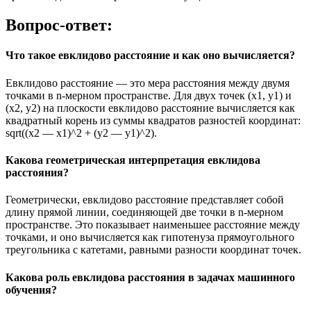
Вопрос-ответ:
Что такое евклидово расстояние и как оно вычисляется?
Евклидово расстояние — это мера расстояния между двумя
точками в n-мерном пространстве. Для двух точек (x1, y1) и
(x2, y2) на плоскости евклидово расстояние вычисляется как
квадратный корень из суммы квадратов разностей координат:
sqrt((x2 — x1)^2 + (y2 — y1)^2).
Какова геометрическая интерпретация евклидова
расстояния?
Геометрически, евклидово расстояние представляет собой
длину прямой линии, соединяющей две точки в n-мерном
пространстве. Это показывает наименьшее расстояние между
точками, и оно вычисляется как гипотенуза прямоугольного
треугольника с катетами, равными разности координат точек.
Какова роль евклидова расстояния в задачах машинного
обучения?