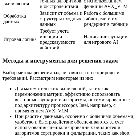
точных алгоритмов
с использованием
вычисления
и быстродействия
функций AVX_V1M
Зависит от объема и
Работа с большими
Обработка
структуры входных
таблицами и их
данных
данных
рендеринг в таблице
Требует учета
инерции и
Написание функции
Игровая логика
предсказуемости
для игрового AI
действий
Методы и инструменты для решения задач
Выбор метода решения задачи зависит от ее природы и
требований. Рассмотрим некоторые из них:
Для математических вычислений, таких как
перемножение матриц, эффективно использовать
векторные функции и алгоритмы, оптимизированные
под архитектуру процессоров Intel, например, с
применением AVX_V1M.
При работе с данными, особенно с большими объемами,
удобство и быстродействие обеспечиваются за счет
использования специализированных библиотек и
алгоритмов сортировки и фильтрации, таких как short