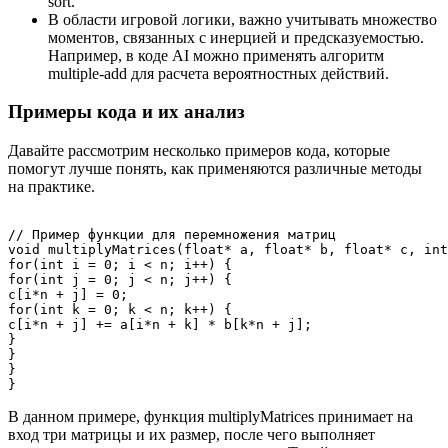
sort.
В области игровой логики, важно учитывать множество
моментов, связанных с инерцией и предсказуемостью.
Например, в коде AI можно применять алгоритм
multiple-add для расчета вероятностных действий.
Примеры кода и их анализ
Давайте рассмотрим несколько примеров кода, которые
помогут лучше понять, как применяются различные методы
на практике.
// Пример функции для перемножения матриц

void multiplyMatrices(float* a, float* b, float* c, int
for(int i = 0; i < n; i++) {

for(int j = 0; j < n; j++) {

c[i*n + j] = 0;

for(int k = 0; k < n; k++) {

c[i*n + j] += a[i*n + k] * b[k*n + j];

}

}

}

В данном примере, функция multiplyMatrices принимает на
вход три матрицы и их размер, после чего выполняет