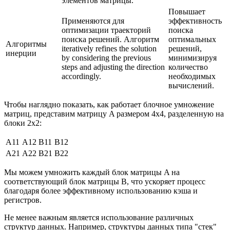
элементов матрицы.
Повышает
Применяются для
эффективность
оптимизации траекторий
поиска
поиска решений. Алгоритм
оптимальных
Алгоритмы
iteratively refines the solution
решений,
инерции
by considering the previous
минимизируя
steps and adjusting the direction
количество
accordingly.
необходимых
вычислений.
Чтобы наглядно показать, как работает блочное умножение
матриц, представим матрицу A размером 4x4, разделенную на
блоки 2x2:
A11
A12
B11
B12
A21
A22
B21
B22
Мы можем умножить каждый блок матрицы A на
соответствующий блок матрицы B, что ускоряет процесс
благодаря более эффективному использованию кэша и
регистров.
Не менее важным является использование различных
структур данных. Например, структуры данных типа "стек"