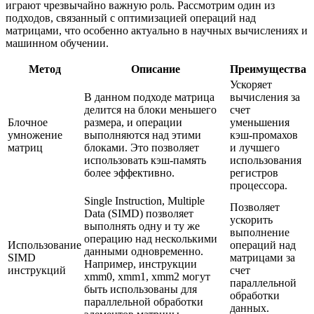
играют чрезвычайно важную роль. Рассмотрим один из
подходов, связанный с оптимизацией операций над
матрицами, что особенно актуально в научных вычислениях и
машинном обучении.
Метод
Описание
Преимущества
Ускоряет
В данном подходе матрица
вычисления за
делится на блоки меньшего
счет
Блочное
размера, и операции
уменьшения
умножение
выполняются над этими
кэш-промахов
матриц
блоками. Это позволяет
и лучшего
использовать кэш-память
использования
более эффективно.
регистров
процессора.
Single Instruction, Multiple
Позволяет
Data (SIMD) позволяет
ускорить
выполнять одну и ту же
выполнение
операцию над несколькими
Использование
операций над
данными одновременно.
SIMD
матрицами за
Например, инструкции
инструкций
счет
xmm0, xmm1, xmm2 могут
параллельной
быть использованы для
обработки
параллельной обработки
данных.