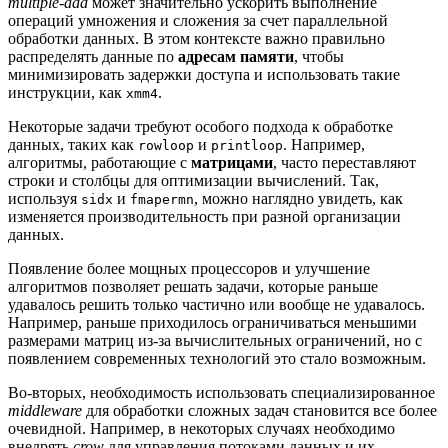
multiple-add
может значительно ускорить выполнение
операций умножения и сложения за счет параллельной
обработки данных. В этом контексте важно правильно
распределять данные по
адресам памяти
, чтобы
минимизировать задержки доступа и использовать такие
инструкции, как
.
xmm4
Некоторые задачи требуют особого подхода к обработке
данных, таких как
и
. Например,
rowloop
printloop
алгоритмы, работающие с
матрицами
, часто переставляют
строки и столбцы для оптимизации вычислений. Так,
используя
и
, можно наглядно увидеть, как
sidx
fmapermn
изменяется производительность при разной организации
данных.
Появление более мощных процессоров и улучшение
алгоритмов позволяет решать задачи, которые раньше
удавалось решить только частично или вообще не удавалось.
Например, раньше приходилось ограничиваться меньшими
размерами матриц из-за вычислительных ограничений, но с
появлением современных технологий это стало возможным.
Во-вторых, необходимость использовать специализированное
middleware
для обработки сложных задач становится все более
очевидной. Например, в некоторых случаях необходимо
внедрять
crow
для управления потоками данных и их