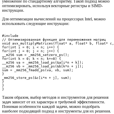
умножение по стандартному алгоритму. Такой подход можно
оптимизировать, используя векторные регистры и SIMD-
инструкции.
Для оптимизации вычислений на процессорах Intel, можно
использовать следующие инструкции:
#include 
// Оптимизированная функция для перемножения матриц

void avx_multiplyMatrices(float* a, float* b, float* c,
for(int i = 0; i < n; i++) {

for(int j = 0; j < n; j++) {

__m256 sum = _mm256_setzero_ps();

for(int k = 0; k < n; k+=8) {

__m256 va = _mm256_load_ps(&a[i*n + k]);

__m256 vb = _mm256_load_ps(&b[k*n + j]);

sum = _mm256_fmadd_ps(va, vb, sum);

}

_mm256_store_ps(&c[i*n + j], sum);

}

}

Таким образом, выбор методов и инструментов для решения
задач зависит от их характера и требуемой эффективности.
Понимая особенности каждой задачи, можно подобрать
наиболее подходящий подход и инструменты для их решения.