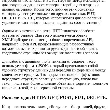
запросов являются GET и POST. Первый метод используется
для получения данных от сервера, второй – для отправки
данных на сервер. Кроме того, помимо этих основных
методов существует множество других, таких как PUT,
DELETE и PATCH, которые используются для обновления,
удаления и частичного изменения данных соответственно.
Одним из ключевых понятий HTTP является обработка
ответов от сервера. Для этого используется объект
XMLHttpRequest или методы более современных API,
например, Fetch API, предоставляющие разработчикам
возможность асинхронно загружать данные и обновлять
содержимое страницы без ожидания завершения запроса.
Для работы с данными, полученными от сервера, часто
используется формат JSON, который представляет собой
удобную структуру данных для передачи информации между
клиентом и сервером. Этот формат позволяет эффективно
передавать структурированную информацию, такую как
текст, числа или более сложные объекты, в формате, понятном
как клиентской, так и серверной сторонам.
Роль методов HTTP: GET, POST, PUT, DELETE.
Когда пользователь взаимодействует с веб-страницей, браузер