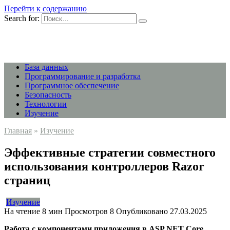
Перейти к содержанию
Search for:
База данных
Программирование и разработка
Программное обеспечение
Безопасность
Технологии
Изучение
Главная
»
Изучение
Эффективные стратегии совместного
использования контроллеров Razor
страниц
Изучение
На чтение
8 мин
Просмотров
8
Опубликовано
27.03.2025
Работа с компонентами приложения в ASP.NET Core