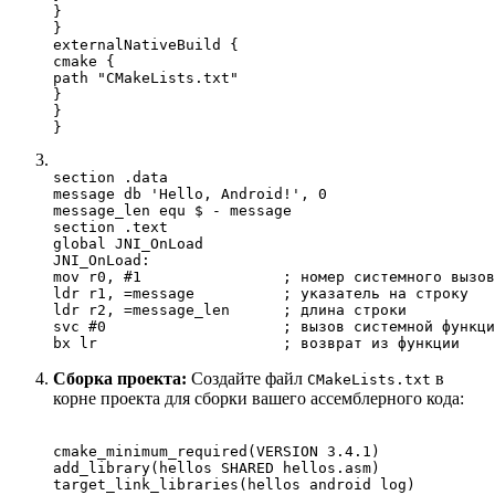
}

}

externalNativeBuild {

cmake {

path "CMakeLists.txt"

}

}

section .data

message db 'Hello, Android!', 0

message_len equ $ - message

section .text

global JNI_OnLoad

JNI_OnLoad:

mov r0, #1                ; номер системного вызов
ldr r1, =message          ; указатель на строку

ldr r2, =message_len      ; длина строки

svc #0                    ; вызов системной функци
Сборка проекта:
Создайте файл
в
CMakeLists.txt
корне проекта для сборки вашего ассемблерного кода:
cmake_minimum_required(VERSION 3.4.1)

add_library(hellos SHARED hellos.asm)
