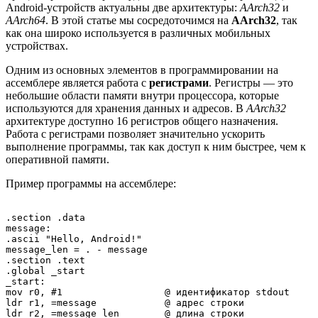
Android-устройств актуальны две архитектуры:
AArch32
и
AArch64
. В этой статье мы сосредоточимся на
AArch32
, так
как она широко используется в различных мобильных
устройствах.
Одним из основных элементов в программировании на
ассемблере является работа с
регистрами
. Регистры — это
небольшие области памяти внутри процессора, которые
используются для хранения данных и адресов. В
AArch32
архитектуре доступно 16 регистров общего назначения.
Работа с регистрами позволяет значительно ускорить
выполнение программы, так как доступ к ним быстрее, чем к
оперативной памяти.
Пример программы на ассемблере:
.section .data

message:

.ascii "Hello, Android!"

message_len = . - message

.section .text

.global _start

_start:

mov r0, #1                  @ идентификатор stdout

ldr r1, =message            @ адрес строки

ldr r2, =message_len        @ длина строки
