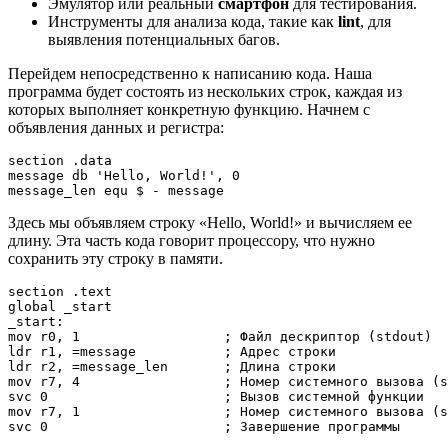
Эмулятор или реальный
смартфон
для тестирования.
Инструменты для анализа кода, такие как
lint
, для
выявления потенциальных багов.
Перейдем непосредственно к написанию кода. Наша
программа будет состоять из нескольких строк, каждая из
которых выполняет конкретную функцию. Начнем с
объявления данных и регистра:
section .data

message db 'Hello, World!', 0

Здесь мы объявляем строку «Hello, World!» и вычисляем ее
длину. Эта часть кода говорит процессору, что нужно
сохранить эту строку в памяти.
section .text

global _start

_start:

mov r0, 1                  ; Файл дескриптор (stdout)

ldr r1, =message           ; Адрес строки

ldr r2, =message_len       ; Длина строки

mov r7, 4                  ; Номер системного вызова (s
svc 0                      ; Вызов системной функции

mov r7, 1                  ; Номер системного вызова (s