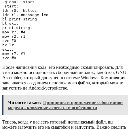
.global _start

_start:

ldr r0, =hellos

ldr r1, =message_len

bl print_string

bl exit

print_string:

mov r7, #4

mov r2, r1

svc #0

bx lr

exit:

mov r7, #1

После написания кода, его необходимо скомпилировать. Для
этого можно использовать сборочный движок, такой как GNU
Assembler, который доступен в системе Windows. Компиляция
завершается созданием исполняемого файла, который можно
запустить на Android-устройстве.
Читайте также:
Принципы и приложение событийной
модели - ключевые аспекты и особенности
Теперь, когда у вас есть готовый исполняемый файл, вы
можете загрузить его на смартфон и запустить. Важно следить