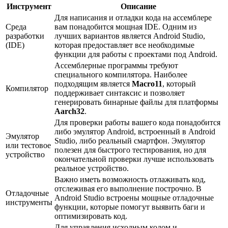
Инструмент
Описание
Для написания и отладки кода на ассемблере
Среда
вам понадобится мощная IDE. Одним из
разработки
лучших вариантов является Android Studio,
(IDE)
которая предоставляет все необходимые
функции для работы с проектами под Android.
Ассемблерные программы требуют
специального компилятора. Наиболее
подходящим является
Macro11
, который
Компилятор
поддерживает синтаксис и позволяет
генерировать бинарные файлы для платформы
Aarch32
.
Для проверки работы вашего кода понадобится
либо эмулятор Android, встроенный в Android
Эмулятор
Studio, либо реальный смартфон. Эмулятор
или тестовое
полезен для быстрого тестирования, но для
устройство
окончательной проверки лучше использовать
реальное устройство.
Важно иметь возможность отлаживать код,
отслеживая его выполнение построчно. В
Отладочные
Android Studio встроены мощные отладочные
инструменты
функции, которые помогут выявить баги и
оптимизировать код.
Для управления исходным кодом и