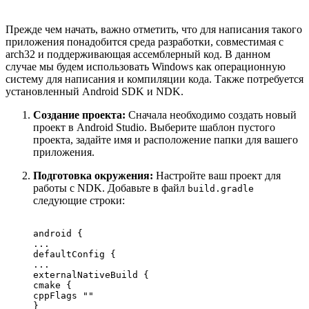
Прежде чем начать, важно отметить, что для написания такого
приложения понадобится среда разработки, совместимая с
аrch32 и поддерживающая ассемблерный код. В данном
случае мы будем использовать Windows как операционную
систему для написания и компиляции кода. Также потребуется
установленный Android SDK и NDK.
Создание проекта:
Сначала необходимо создать новый
проект в Android Studio. Выберите шаблон пустого
проекта, задайте имя и расположение папки для вашего
приложения.
Подготовка окружения:
Настройте ваш проект для
работы с NDK. Добавьте в файл
build.gradle
следующие строки:
android {

...

defaultConfig {

...

externalNativeBuild {

cmake {

cppFlags ""

}
