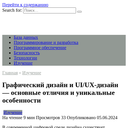
Перейти к содержанию
Search for:
База данных
Программирование и разработка
Программное обеспечение
Безопасность
Технологии
Изучение
Главная
»
Изучение
Графический дизайн и UI/UX-дизайн
— основные отличия и уникальные
особенности
Изучение
На чтение
9 мин
Просмотров
33
Опубликовано
05.06.2024
В современной цифровой среде дизайна существует