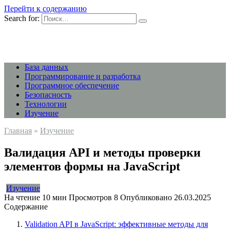
Перейти к содержанию
Search for:
База данных
Программирование и разработка
Программное обеспечение
Безопасность
Технологии
Изучение
Главная
»
Изучение
Валидация API и методы проверки
элементов формы на JavaScript
Изучение
На чтение
10 мин
Просмотров
8
Опубликовано
26.03.2025
Содержание
Validation API в JavaScript: эффективные методы для