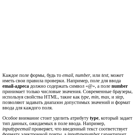
Каждое поле формы, будь то
email
,
number
, или
text
, может
иметь свои правила проверки. Например, поле для ввода
email-адреса
должно содержать символ «@», а поле
number
принимает только числовые значения. Современные браузеры,
используя свойства HTML, такие как
type
,
min
,
max
, и
step
,
позволяют задавать диапазон допустимых значений и формат
ввода для каждого поля.
Особое внимание стоит уделить атрибуту
type
, который задает
тип данных, ожидаемых в поле ввода. Например,
inputtypeemail
проверяет, что введенный текст соответствует
формату электронной почты, а
inputtypenumber
гарантирует,