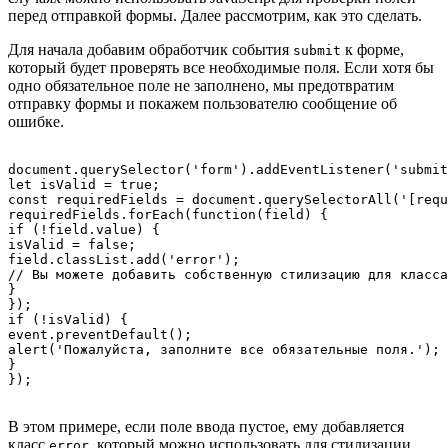
перед отправкой формы. Далее рассмотрим, как это сделать.
Для начала добавим обработчик события
к форме,
submit
который будет проверять все необходимые поля. Если хотя бы
одно обязательное поле не заполнено, мы предотвратим
отправку формы и покажем пользователю сообщение об
ошибке.
document.querySelector('form').addEventListener('submit
let isValid = true;

const requiredFields = document.querySelectorAll('[requ
requiredFields.forEach(function(field) {

if (!field.value) {

isValid = false;

field.classList.add('error');

// Вы можете добавить собственную стилизацию для класса
}

});

if (!isValid) {

event.preventDefault();

alert('Пожалуйста, заполните все обязательные поля.');

}

В этом примере, если поле ввода пустое, ему добавляется
класс
, который можно использовать для стилизации
error