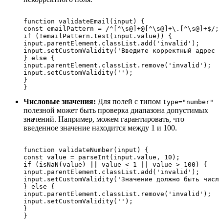
function validateEmail(input) {

const emailPattern = /^[^\s@]+@[^\s@]+\.[^\s@]+$/;

if (!emailPattern.test(input.value)) {

input.parentElement.classList.add('invalid');

input.setCustomValidity('Введите корректный адрес 
} else {

input.parentElement.classList.remove('invalid');

input.setCustomValidity('');

}

Числовые значения:
Для полей с типом
type="number"
полезной может быть проверка диапазона допустимых
значений. Например, можем гарантировать, что
введенное значение находится между 1 и 100.
function validateNumber(input) {

const value = parseInt(input.value, 10);

if (isNaN(value) || value < 1 || value > 100) {

input.parentElement.classList.add('invalid');

input.setCustomValidity('Значение должно быть числ
} else {

input.parentElement.classList.remove('invalid');

input.setCustomValidity('');

}
