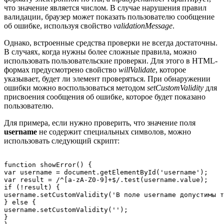
что значение является числом. В случае нарушения правил
валидации, браузер может показать пользователю сообщение
об ошибке, используя свойство
validationMessage
.
Однако, встроенные средства проверки не всегда достаточны.
В случаях, когда нужны более сложные правила, можно
использовать пользовательские проверки. Для этого в HTML-
формах предусмотрено свойство
willValidate
, которое
указывает, будет ли элемент проверяться. При обнаружении
ошибки можно воспользоваться методом
setCustomValidity
для
присвоения сообщения об ошибке, которое будет показано
пользователю.
Для примера, если нужно проверить, что значение поля
username
не содержит специальных символов, можно
использовать следующий скрипт:
function showError() {

var username = document.getElementById('username');

var result = /^[a-zA-Z0-9]+$/.test(username.value);

if (!result) {

username.setCustomValidity('В поле username допустимы т
} else {

username.setCustomValidity('');

}
