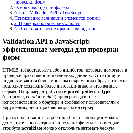
проверки форм
Основы валидации формы
б. Роль Validation API в JavaScript
Применение валидации элементов формы
а. Проверка обязательных полей
б. Пользовательские правила валидации
Validation API в JavaScript:
эффективные методы для проверки
форм
HTML5 предоставляет набор атрибутов, которые помогают в
проверке правильности введенных данных. Эти атрибуты
поддерживаются большинством современных браузеров, что
позволяет создавать более интерактивные и отзывчивые
формы. Например, атрибуты
required
,
pattern
и
type
(например,
email
или
date
) проверяют данные
непосредственно в браузере и сообщают пользователям о
нарушениях, не отправляя запросы на сервер.
При использовании встроенной html5-валидации можно
дополнительно настроить поведение формы. С помощью
атрибута
novalidate
можно отключить автоматическую