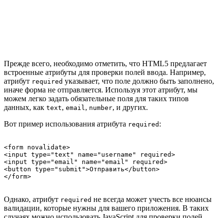
Прежде всего, необходимо отметить, что HTML5 предлагает
встроенные атрибуты для проверки полей ввода. Например,
атрибут
указывает, что поле должно быть заполнено,
required
иначе форма не отправляется. Используя этот атрибут, мы
можем легко задать обязательные поля для таких типов
данных, как
,
,
, и других.
text
email
number
Вот пример использования атрибута
:
required
<form novalidate>

<input type="text" name="username" required>

<input type="email" name="email" required>

<button type="submit">Отправить</button>

Однако, атрибут
не всегда может учесть все нюансы
required
валидации, которые нужны для вашего приложения. В таких
случаях можно использовать JavaScript для проверки полей