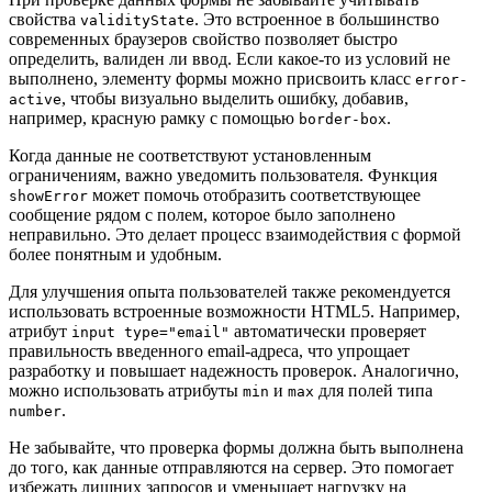
свойства
. Это встроенное в большинство
validityState
современных браузеров свойство позволяет быстро
определить, валиден ли ввод. Если какое-то из условий не
выполнено, элементу формы можно присвоить класс
error-
, чтобы визуально выделить ошибку, добавив,
active
например, красную рамку с помощью
.
border-box
Когда данные не соответствуют установленным
ограничениям, важно уведомить пользователя. Функция
может помочь отобразить соответствующее
showError
сообщение рядом с полем, которое было заполнено
неправильно. Это делает процесс взаимодействия с формой
более понятным и удобным.
Для улучшения опыта пользователей также рекомендуется
использовать встроенные возможности HTML5. Например,
атрибут
автоматически проверяет
input type="email"
правильность введенного email-адреса, что упрощает
разработку и повышает надежность проверок. Аналогично,
можно использовать атрибуты
и
для полей типа
min
max
.
number
Не забывайте, что проверка формы должна быть выполнена
до того, как данные отправляются на сервер. Это помогает
избежать лишних запросов и уменьшает нагрузку на