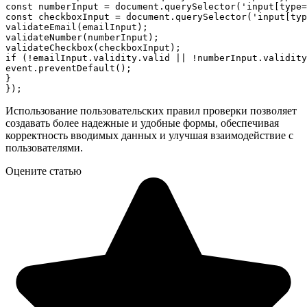
const numberInput = document.querySelector('input[type=
const checkboxInput = document.querySelector('input[typ
validateEmail(emailInput);

validateNumber(numberInput);

validateCheckbox(checkboxInput);

if (!emailInput.validity.valid || !numberInput.validity
event.preventDefault();

}

Использование пользовательских правил проверки позволяет
создавать более надежные и удобные формы, обеспечивая
корректность вводимых данных и улучшая взаимодействие с
пользователями.
Оцените статью