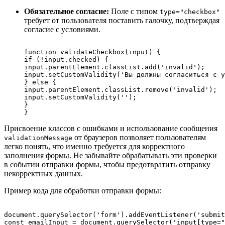
Обязательное согласие:
Поле с типом
type="checkbox"
требует от пользователя поставить галочку, подтверждая
согласие с условиями.
function validateCheckbox(input) {

if (!input.checked) {

input.parentElement.classList.add('invalid');

input.setCustomValidity('Вы должны согласиться с у
} else {

input.parentElement.classList.remove('invalid');

input.setCustomValidity('');

}

Присвоение классов с ошибками и использование сообщения
от браузеров позволяет пользователям
validationMessage
легко понять, что именно требуется для корректного
заполнения формы. Не забывайте обрабатывать эти проверки
в событии отправки формы, чтобы предотвратить отправку
некорректных данных.
Пример кода для обработки отправки формы:
document.querySelector('form').addEventListener('submit
const emailInput = document.querySelector('input[type="