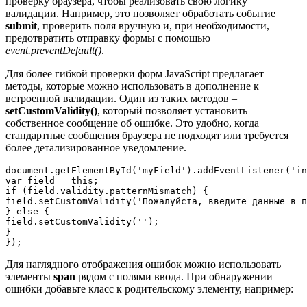
проверку браузера, чтобы реализовать свою логику
валидации. Например, это позволяет обработать событие
submit
, проверить поля вручную и, при необходимости,
предотвратить отправку формы с помощью
event.preventDefault()
.
Для более гибкой проверки форм JavaScript предлагает
методы, которые можно использовать в дополнение к
встроенной валидации. Один из таких методов –
setCustomValidity()
, который позволяет установить
собственное сообщение об ошибке. Это удобно, когда
стандартные сообщения браузера не подходят или требуется
более детализированное уведомление.
document.getElementById('myField').addEventListener('in
var field = this;

if (field.validity.patternMismatch) {

field.setCustomValidity('Пожалуйста, введите данные в п
} else {

field.setCustomValidity('');

}

});
Для наглядного отображения ошибок можно использовать
элементы
span
рядом с полями ввода. При обнаружении
ошибки добавьте класс к родительскому элементу, например: