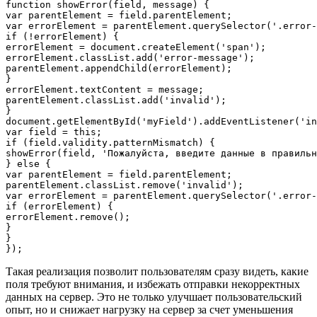
function showError(field, message) {

var parentElement = field.parentElement;

var errorElement = parentElement.querySelector('.error-
if (!errorElement) {

errorElement = document.createElement('span');

errorElement.classList.add('error-message');

parentElement.appendChild(errorElement);

}

errorElement.textContent = message;

parentElement.classList.add('invalid');

}

document.getElementById('myField').addEventListener('in
var field = this;

if (field.validity.patternMismatch) {

showError(field, 'Пожалуйста, введите данные в правильн
} else {

var parentElement = field.parentElement;

parentElement.classList.remove('invalid');

var errorElement = parentElement.querySelector('.error-
if (errorElement) {

errorElement.remove();

}

}

});
Такая реализация позволит пользователям сразу видеть, какие
поля требуют внимания, и избежать отправки некорректных
данных на сервер. Это не только улучшает пользовательский
опыт, но и снижает нагрузку на сервер за счет уменьшения