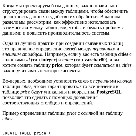
Когда мы проектируем базы данных, важно правильно
структурировать связи между таблицами, чтобы обеспечить
целостность данных и удобство их обработки. В данном
разделе мы рассмотрим, как эффективно использовать
взаимосвязи между таблицами, чтобы избежать проблем с
данными и повысить производительность системы.
Одна из лучших практик при создании связанных таблиц –
это правильное определение связей между
первичным
и
внешним столбцом
. Например, если у вас есть таблица
cities
с
колонками
id
(тип
integer
) и
name
(тип
varchar80
), и вы
хотите создать таблицу
price
, которая будет ссылаться на
cities
,
важно учитывать некоторые аспекты.
Во-первых, необходимо установить связь с
первичным ключом
таблицы
cities
, чтобы гарантировать, что все значения в
таблице
price
будут уникальны и корректны.
PostgreSQL
позволяет это сделать с помощью добавления
соответствующих столбцов и определений.
Пример определения таблицы
price
с ссылкой на таблицу
cities
:
CREATE TABLE price (
