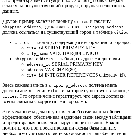
Это предотвращает ситуации, когда
содержит
order_items
ссылку на несуществующий продукт, нарушая целостность
данных.
Другой пример включает таблицу
и таблицу
cities
, где каждая запись в
shipping_address
shipping_address
должна ссылаться на существующий город в таблице
.
cities
— таблица, содержащая информацию о городах:
cities
SERIAL PRIMARY KEY,
city_id
VARCHAR(80) UNIQUE.
city_name
— таблица с адресами доставки:
shipping_address
SERIAL PRIMARY KEY,
address_id
VARCHAR(80),
address
INTEGER REFERENCES cities(city_id).
city_id
Здесь каждая запись в
должна иметь
shipping_address
допустимое значение
, которое существует в таблице
city_id
. Это ограничение гарантирует, что адреса доставки
cities
всегда связаны с корректными городами.
Эти механизмы делают управление базами данных более
эффективным, обеспечивая надежные связи между таблицами
и предотвращая появление нарушающих ссылок. Важно
помнить, что при проектировании схемы базы данных
необходимо учитывать такие возможности для обеспечения