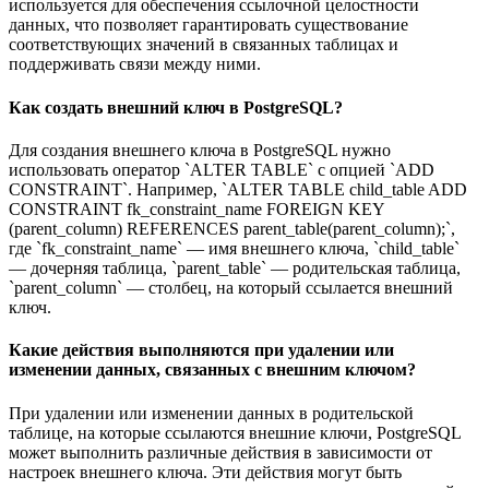
используется для обеспечения ссылочной целостности
данных, что позволяет гарантировать существование
соответствующих значений в связанных таблицах и
поддерживать связи между ними.
Как создать внешний ключ в PostgreSQL?
Для создания внешнего ключа в PostgreSQL нужно
использовать оператор `ALTER TABLE` с опцией `ADD
CONSTRAINT`. Например, `ALTER TABLE child_table ADD
CONSTRAINT fk_constraint_name FOREIGN KEY
(parent_column) REFERENCES parent_table(parent_column);`,
где `fk_constraint_name` — имя внешнего ключа, `child_table`
— дочерняя таблица, `parent_table` — родительская таблица,
`parent_column` — столбец, на который ссылается внешний
ключ.
Какие действия выполняются при удалении или
изменении данных, связанных с внешним ключом?
При удалении или изменении данных в родительской
таблице, на которые ссылаются внешние ключи, PostgreSQL
может выполнить различные действия в зависимости от
настроек внешнего ключа. Эти действия могут быть