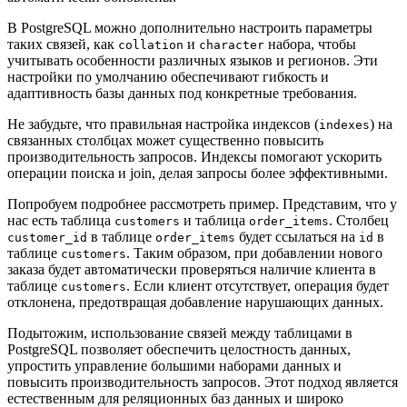
В PostgreSQL можно дополнительно настроить параметры
таких связей, как
и
набора, чтобы
collation
character
учитывать особенности различных языков и регионов. Эти
настройки по умолчанию обеспечивают гибкость и
адаптивность базы данных под конкретные требования.
Не забудьте, что правильная настройка индексов (
) на
indexes
связанных столбцах может существенно повысить
производительность запросов. Индексы помогают ускорить
операции поиска и join, делая запросы более эффективными.
Попробуем подробнее рассмотреть пример. Представим, что у
нас есть таблица
и таблица
. Столбец
customers
order_items
в таблице
будет ссылаться на
в
customer_id
order_items
id
таблице
. Таким образом, при добавлении нового
customers
заказа будет автоматически проверяться наличие клиента в
таблице
. Если клиент отсутствует, операция будет
customers
отклонена, предотвращая добавление нарушающих данных.
Подытожим, использование связей между таблицами в
PostgreSQL позволяет обеспечить целостность данных,
упростить управление большими наборами данных и
повысить производительность запросов. Этот подход является
естественным для реляционных баз данных и широко