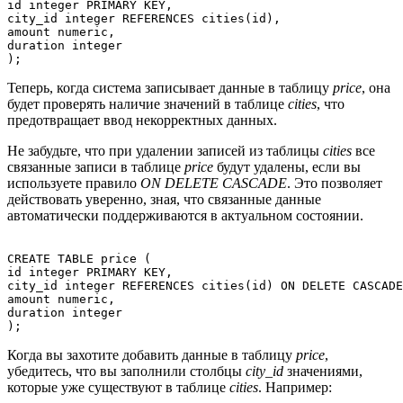
id integer PRIMARY KEY,

city_id integer REFERENCES cities(id),

amount numeric,

duration integer

Теперь, когда система записывает данные в таблицу
price
, она
будет проверять наличие значений в таблице
cities
, что
предотвращает ввод некорректных данных.
Не забудьте, что при удалении записей из таблицы
cities
все
связанные записи в таблице
price
будут удалены, если вы
используете правило
ON DELETE CASCADE
. Это позволяет
действовать уверенно, зная, что связанные данные
автоматически поддерживаются в актуальном состоянии.
CREATE TABLE price (

id integer PRIMARY KEY,

city_id integer REFERENCES cities(id) ON DELETE CASCADE
amount numeric,

duration integer

Когда вы захотите добавить данные в таблицу
price
,
убедитесь, что вы заполнили столбцы
city_id
значениями,
которые уже существуют в таблице
cities
. Например: