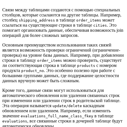
Связи между таблицами создаются с помощью специальных
столбцов, которые ссылаются на другие таблицы. Например,
столбец
в таблице
может
shipping_address
order_items
ссылаться на существующие строки в таблице
. Это
cities
помогает организовать данные, обеспечивая возможность join
операций для более сложных запросов.
Основным преимуществом использования таких связей
является возможность проверки ограничений (ограничение-
проверка) на уровне базы данных. Например, при добавлении
строки в таблицу
можно проверить, существует
order_items
ли соответствующая строка в таблице
с номером
products
продукта
. Это особенно полезно при работе с
product_no
большими группами данных, где поддержание целостности
данных вручную может быть сложным.
Кроме того, данные связи могут использоваться для
автоматического обновления или удаления связанных строк
при изменении или удалении строк в родительской таблице.
Эта операция называется
каскадным
update/delete
обновлением или удалением. Например, если изменить
значение
в таблице
evaluations_full_name_class_fkey
, все связанные строки в дочерней таблице будут
evaluations
автоматически обновлены.