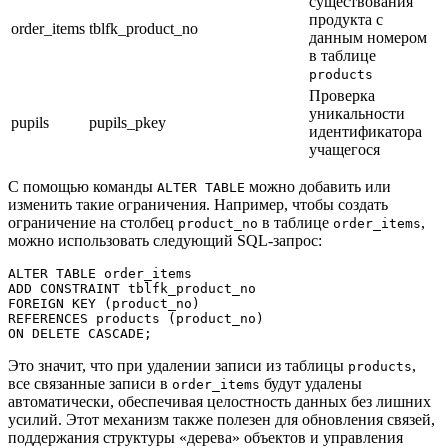
существования
продукта с
order_items
tblfk_product_no
данным номером
в таблице
products
Проверка
уникальности
pupils
pupils_pkey
идентификатора
учащегося
С помощью команды
можно добавить или
ALTER TABLE
изменить такие ограничения. Например, чтобы создать
ограничение на столбец
в таблице
,
product_no
order_items
можно использовать следующий SQL-запрос:
ALTER TABLE order_items

ADD CONSTRAINT tblfk_product_no

FOREIGN KEY (product_no)

REFERENCES products (product_no)

ON DELETE CASCADE;
Это значит, что при удалении записи из таблицы
,
products
все связанные записи в
будут удалены
order_items
автоматически, обеспечивая целостность данных без лишних
усилий. Этот механизм также полезен для обновления связей,
поддержания структуры «дерева» объектов и управления