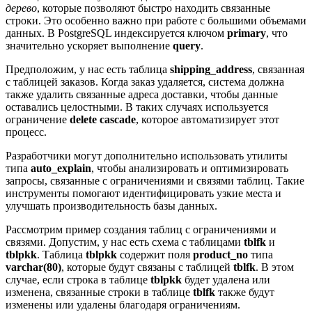
дерево
, которые позволяют быстро находить связанные
строки. Это особенно важно при работе с большими объемами
данных. В PostgreSQL индексируется ключом
primary
, что
значительно ускоряет выполнение
query
.
Предположим, у нас есть таблица
shipping_address
, связанная
с таблицей заказов. Когда заказ удаляется, система должна
также удалить связанные адреса доставки, чтобы данные
оставались целостными. В таких случаях используется
ограничение
delete cascade
, которое автоматизирует этот
процесс.
Разработчики могут дополнительно использовать утилиты
типа
auto_explain
, чтобы анализировать и оптимизировать
запросы, связанные с ограничениями и связями таблиц. Такие
инструменты помогают идентифицировать узкие места и
улучшать производительность базы данных.
Рассмотрим пример создания таблиц с ограничениями и
связями. Допустим, у нас есть схема с таблицами
tblfk
и
tblpkk
. Таблица
tblpkk
содержит поля
product_no
типа
varchar(80)
, которые будут связаны с таблицей
tblfk
. В этом
случае, если строка в таблице
tblpkk
будет удалена или
изменена, связанные строки в таблице
tblfk
также будут
изменены или удалены благодаря ограничениям.