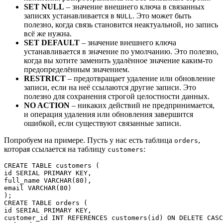
SET NULL
– значение внешнего ключа в связанных
записях устанавливается в
. Это может быть
NULL
полезно, когда связь становится неактуальной, но запись
всё же нужна.
SET DEFAULT
– значение внешнего ключа
устанавливается в значение по умолчанию. Это полезно,
когда вы хотите заменить удалённое значение каким-то
предопределённым значением.
RESTRICT
– предотвращает удаление или обновление
записи, если на неё ссылаются другие записи. Это
полезно для сохранения строгой целостности данных.
NO ACTION
– никаких действий не предпринимается,
и операция удаления или обновления завершится
ошибкой, если существуют связанные записи.
Попробуем на примере. Пусть у нас есть таблица
,
orders
которая ссылается на таблицу
:
customers
CREATE TABLE customers (

id SERIAL PRIMARY KEY,

full_name VARCHAR(80),

email VARCHAR(80)

);

CREATE TABLE orders (

id SERIAL PRIMARY KEY,

customer_id INT REFERENCES customers(id) ON DELETE CASC