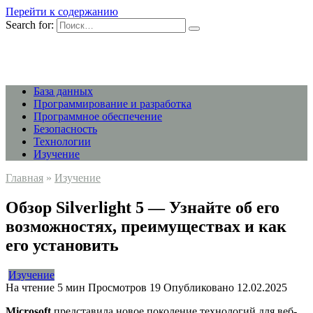
Перейти к содержанию
Search for:
База данных
Программирование и разработка
Программное обеспечение
Безопасность
Технологии
Изучение
Главная
»
Изучение
Обзор Silverlight 5 — Узнайте об его
возможностях, преимуществах и как
его установить
Изучение
На чтение
5 мин
Просмотров
19
Опубликовано
12.02.2025
Microsoft
представила новое поколение технологий для веб-