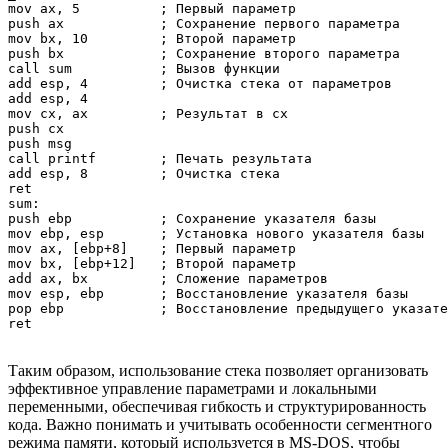
mov ax, 5          ; Первый параметр

push ax            ; Сохранение первого параметра

mov bx, 10         ; Второй параметр

push bx            ; Сохранение второго параметра

call sum           ; Вызов функции

add esp, 4         ; Очистка стека от параметров

add esp, 4

mov cx, ax         ; Результат в cx

push cx

push msg

call printf        ; Печать результата

add esp, 8         ; Очистка стека

ret

sum:

push ebp           ; Сохранение указателя базы

mov ebp, esp       ; Установка нового указателя базы

mov ax, [ebp+8]    ; Первый параметр

mov bx, [ebp+12]   ; Второй параметр

add ax, bx         ; Сложение параметров

mov esp, ebp       ; Восстановление указателя базы

pop ebp            ; Восстановление предыдущего указате
Таким образом, использование стека позволяет организовать
эффективное управление параметрами и локальными
переменными, обеспечивая гибкость и структурированность
кода. Важно понимать и учитывать особенности сегментного
режима памяти, который используется в MS-DOS, чтобы