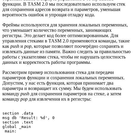
функции. В TASM 2.0 мы последовательно используем стек
для сохранения адресов возврата и параметров, уменьшая
вероятность ошибок и упрощая отладку кода.
Фреймы используются для хранения локальных переменных,
что уменьшает количество переменных, занимающих
регистры. Это делает код более оптимизированным. Для
управления стеками в TASM 2.0 применяются команды, такие
как
push
и
pop
, которые позволяют поочерёдно сохранять и
извлекать данные из памяти. Важно следить за правильностью
работы с указателями стека, чтобы не нарушать целостность
данных и корректность работы программы.
Рассмотрим пример использования стека для передачи
параметров функции и сохранения локальных переменных.
Допустим, у нас есть функция, которая принимает два
параметра и возвращает их сумму. Мы будем использовать
команду
push
для сохранения параметров на стеке, а затем
команду
pop
для извлечения их в регистры:
section .data

msg db 'Result: %d', 0

section .text

global _main

_main:
