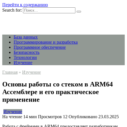
Перейти к содержанию
Search for:
База данных
Программирование и разработка
Программное обеспечение
Безопасность
Технологии
Изучение
Главная
»
Изучение
Основы работы со стеком в ARM64
Ассемблере и его практическое
применение
Изучение
На чтение
14 мин
Просмотров
12
Опубликовано
23.03.2025
Работа с фреймами в ARM64 предоставляет разработчикам