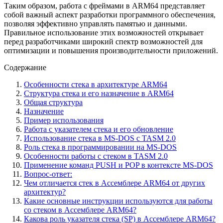
Таким образом, работа с фреймами в ARM64 представляет
собой важный аспект разработки программного обеспечения,
позволяя эффективно управлять памятью и данными.
Правильное использование этих возможностей открывает
перед разработчиками широкий спектр возможностей для
оптимизации и повышения производительности приложений.
Содержание
Особенности стека в архитектуре ARM64
Структура стека и его назначение в ARM64
Общая структура
Назначение
Пример использования
Работа с указателем стека и его обновление
Использование стека в MS-DOS с TASM 2.0
Роль стека в программировании на MS-DOS
Особенности работы с стеком в TASM 2.0
Применение команд PUSH и POP в контексте MS-DOS
Вопрос-ответ:
Чем отличается стек в Ассемблере ARM64 от других
архитектур?
Какие основные инструкции используются для работы
со стеком в Ассемблере ARM64?
Какова роль указателя стека (SP) в Ассемблере ARM64?