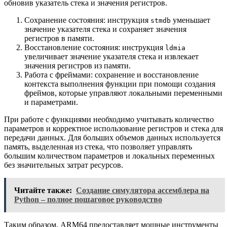
обновив указатель стека и значения регистров.
Сохранение состояния: инструкция
уменьшает
stmdb
значение указателя стека и сохраняет значения
регистров в памяти.
Восстановление состояния: инструкция
ldmia
увеличивает значение указателя стека и извлекает
значения регистров из памяти.
Работа с фреймами: сохранение и восстановление
контекста выполнения функции при помощи создания
фреймов, которые управляют локальными переменными
и параметрами.
При работе с функциями необходимо учитывать количество
параметров и корректное использование регистров и стека для
передачи данных. Для больших объемов данных используется
память, выделенная из стека, что позволяет управлять
большим количеством параметров и локальных переменных
без значительных затрат ресурсов.
Читайте также:
Создание симулятора ассемблера на
Python – полное пошаговое руководство
Таким образом, ARM64 предоставляет мощные инструменты