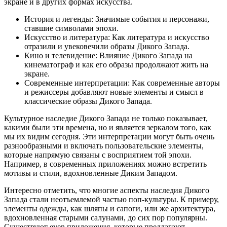
экране и в других формах искусства.
История и легенды: Значимые события и персонажи,
ставшие символами эпохи.
Искусство и литература: Как литература и искусство
отразили и увековечили образы Дикого Запада.
Кино и телевидение: Влияние Дикого Запада на
кинематограф и как его образы продолжают жить на
экране.
Современные интерпретации: Как современные авторы
и режиссеры добавляют новые элементы и смысл в
классические образы Дикого Запада.
Культурное наследие Дикого Запада не только показывает,
какими были эти времена, но и является зеркалом того, как
мы их видим сегодня. Эти интерпретации могут быть очень
разнообразными и включать пользовательские элементы,
которые напрямую связаны с восприятием той эпохи.
Например, в современных приложениях можно встретить
мотивы и стили, вдохновленные Диким Западом.
Интересно отметить, что многие аспекты наследия Дикого
Запада стали неотъемлемой частью поп-культуры. К примеру,
элементы одежды, как шляпы и сапоги, или же архитектура,
вдохновленная старыми салунами, до сих пор популярны.
Существуют even приложения, которые предлагают