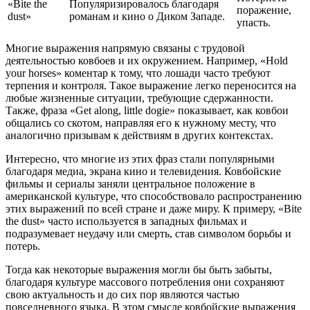
«Bite the
Популяризировалось благодаря
поражение,
dust»
романам и кино о Диком Западе.
упасть.
Многие выражения напрямую связаны с трудовой
деятельностью ковбоев и их окружением. Например, «Hold
your horses» коментар к тому, что лошади часто требуют
терпения и контроля. Такое выражение легко переносится на
любые жизненные ситуации, требующие сдержанности.
Также, фраза «Get along, little dogie» показывает, как ковбои
общались со скотом, направляя его к нужному месту, что
аналогично призывам к действиям в других контекстах.
Интересно, что многие из этих фраз стали популярными
благодаря медиа, экрана кино и телевидения. Ковбойские
фильмы и сериалы заняли центральное положение в
американской культуре, что способствовало распространению
этих выражений по всей стране и даже миру. К примеру, «Bite
the dust» часто используется в западных фильмах и
подразумевает неудачу или смерть, став символом борьбы и
потерь.
Тогда как некоторые выражения могли бы быть забыты,
благодаря культуре массового потребления они сохраняют
свою актуальность и до сих пор являются частью
повседневного языка. В этом смысле ковбойские выражения