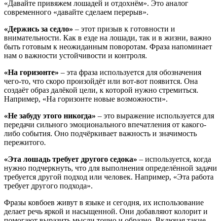
«Давайте привяжем лошадей и отдохнём». Это аналог
современного «давайте сделаем перерыв».
«Держись за седло»
– этот призыв к готовности и
внимательности. Как в езде на лошади, так и в жизни, важно
быть готовым к неожиданным поворотам. Фраза напоминает
нам о важности устойчивости и контроля.
«На горизонте»
– эта фраза используется для обозначения
чего-то, что скоро произойдёт или вот-вот появится. Она
создаёт образ далёкой цели, к которой нужно стремиться.
Например, «На горизонте новые возможности».
«Не забуду этого никогда»
– это выражение используется для
передачи сильного эмоционального впечатления от какого-
либо события. Оно подчёркивает важность и значимость
пережитого.
«Эта лошадь требует другого седока»
– используется, когда
нужно подчеркнуть, что для выполнения определённой задачи
требуется другой подход или человек. Например, «Эта работа
требует другого подхода».
Фразы ковбоев живут в языке и сегодня, их использование
делает речь яркой и насыщенной. Они добавляют колорит и
помогают выразить мысли точно и образно. Включая такие