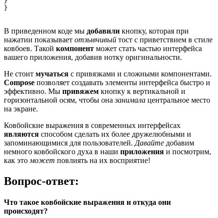
}

В приведенном коде мы
добавили
кнопку, которая при
нажатии показывает
отзывчивый
тост с приветствием в стиле
ковбоев. Такой
компонент
может стать частью интерфейса
вашего приложения, добавив нотку оригинальности.
Не стоит
мучаться
с привязками и сложными компонентами.
Compose
позволяет создавать элементы интерфейса быстро и
эффективно. Мы
привяжем
кнопку к вертикальной и
горизонтальной осям, чтобы она
занимала
центральное место
на экране.
Ковбойские выражения в современных интерфейсах
являются
способом сделать их более дружелюбными и
запоминающимися для пользователей.
Давайте
добавим
немного ковбойского духа в наши
приложения
и посмотрим,
как это
может
повлиять на их восприятие!
Вопрос-ответ:
Что такое ковбойские выражения и откуда они
происходят?