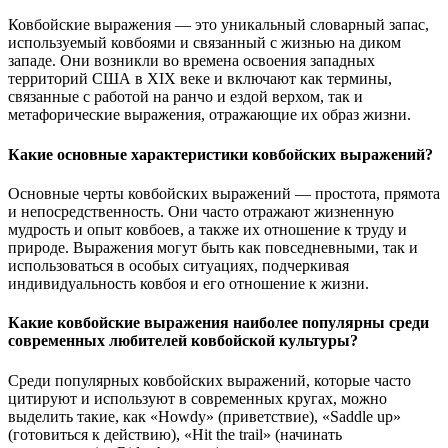
Ковбойские выражения — это уникальный словарный запас,
используемый ковбоями и связанный с жизнью на диком
западе. Они возникли во времена освоения западных
территорий США в XIX веке и включают как термины,
связанные с работой на ранчо и ездой верхом, так и
метафорические выражения, отражающие их образ жизни.
Какие основные характеристики ковбойских выражений?
Основные черты ковбойских выражений — простота, прямота
и непосредственность. Они часто отражают жизненную
мудрость и опыт ковбоев, а также их отношение к труду и
природе. Выражения могут быть как повседневными, так и
использоваться в особых ситуациях, подчеркивая
индивидуальность ковбоя и его отношение к жизни.
Какие ковбойские выражения наиболее популярны среди
современных любителей ковбойской культуры?
Среди популярных ковбойских выражений, которые часто
цитируют и используют в современных кругах, можно
выделить такие, как «Howdy» (приветствие), «Saddle up»
(готовиться к действию), «Hit the trail» (начинать