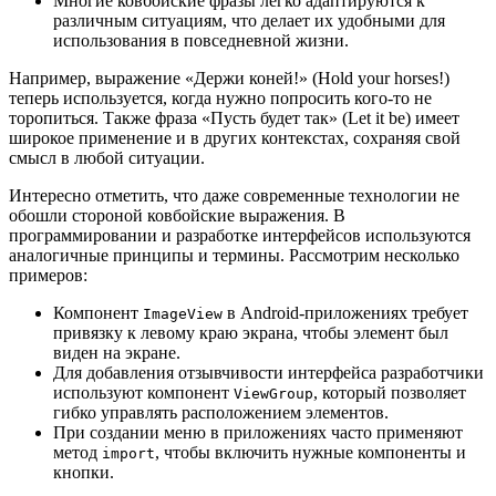
Многие ковбойские фразы легко адаптируются к
различным ситуациям, что делает их удобными для
использования в повседневной жизни.
Например, выражение «Держи коней!» (Hold your horses!)
теперь используется, когда нужно попросить кого-то не
торопиться. Также фраза «Пусть будет так» (Let it be) имеет
широкое применение и в других контекстах, сохраняя свой
смысл в любой ситуации.
Интересно отметить, что даже современные технологии не
обошли стороной ковбойские выражения. В
программировании и разработке интерфейсов используются
аналогичные принципы и термины. Рассмотрим несколько
примеров:
Компонент
в Android-приложениях требует
ImageView
привязку к левому краю экрана, чтобы элемент был
виден на экране.
Для добавления отзывчивости интерфейса разработчики
используют компонент
, который позволяет
ViewGroup
гибко управлять расположением элементов.
При создании меню в приложениях часто применяют
метод
, чтобы включить нужные компоненты и
import
кнопки.