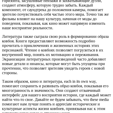
горизонта, засушливые пейзажи и захватывающие дуэли,
создают атмосферу, которую трудно забыть. Каждый
компонент, от саундтрека до положения камеры, помогает
зрителю почувствовать себя частью этого мира. Точно так же
фильмы влияют на нашу культуру, начиная от моды до
поведения, показывая, как кино может напрямую изменить
наше восприятие реальности.
Литература также сыграла свою роль в формировании образа
ковбоя. Книги предоставляют возможность подробно
прочитать о приключениях и жизненных историях этих
персонажей. Чтение о ковбоях позволяет погрузиться в их
внутренний мир, понять их мотивацию и переживания.
Экранизации литературных произведений часто добавляют
новые детали и нюансы, которые могут быть упущены при
прочтении, что позволяет зрителям увидеть героев с новой
стороны.
Таким образом, кино и литература, each in its own way,
помогают сохранить и развивать образ ковбоя, показывая его
многогранность и значимость. Они создают отзывчивый
интерфейс для нашего восприятия истории, где каждый может
найти что-то свое. Давайте не будем забывать, что these media
помогают нам лучше понять и appreciate исторические и
культурные аспекты жизни ковбоев, привязывая нас к этим