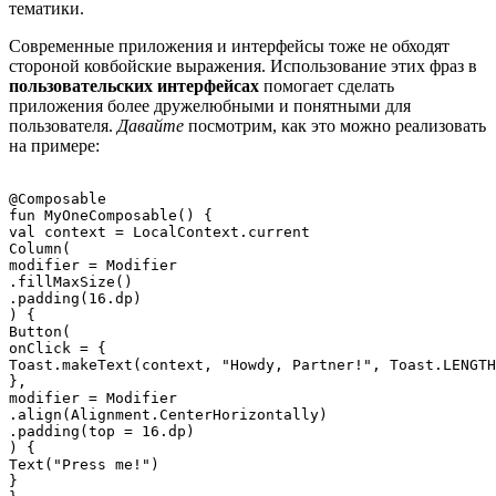
тематики.
Современные приложения и интерфейсы тоже не обходят
стороной ковбойские выражения. Использование этих фраз в
пользовательских интерфейсах
помогает сделать
приложения более дружелюбными и понятными для
пользователя.
Давайте
посмотрим, как это можно реализовать
на примере:
@Composable

fun MyOneComposable() {

val context = LocalContext.current

Column(

modifier = Modifier

.fillMaxSize()

.padding(16.dp)

) {

Button(

onClick = {

Toast.makeText(context, "Howdy, Partner!", Toast.LENGTH
},

modifier = Modifier

.align(Alignment.CenterHorizontally)

.padding(top = 16.dp)

) {

Text("Press me!")

}
