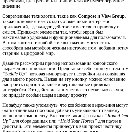
проектами, где краткость и точность также имеют огромное
значение.
Современные технологии, такие как
Compose
и
ViewGroup
,
также позволяют нам создать отзывчивый интерфейс
приложений, где каждое действие имеет свою привязку и
смысл. Привяжем элементы так, чтобы экран был
максимально удобным и функциональным для пользователя.
В этом контексте ковбойские выражения могут стать
своеобразным метафорическим инструментом, добавив нотку
старины в цифровой мир.
Давайте рассмотрим пример использования ковбойского
выражения в приложении. Представьте себе кнопку с текстом
“Saddle Up”
, которая импортирует настройки или constraints
для вашего проекта. Нажав на эту кнопку, можно мгновенно
настроить горизонтальные и вертикальные привязки
интерфейса. Это действие занимает всего несколько секунд,
но придаёт особый шарм вашему проекту.
Не забуду также упомянуть, что ковбойские выражения могут
быть отличным способом добавить уникальности вашему
меню или компоненту. Включите такие фразы как
“Round ’em
Up”
для сбора данных или
“Hold Your Horses”
для паузы в
действии. Эти элементы привнесут в ваш проект частичку
Дикого Запада и сделают его запоминающимся.