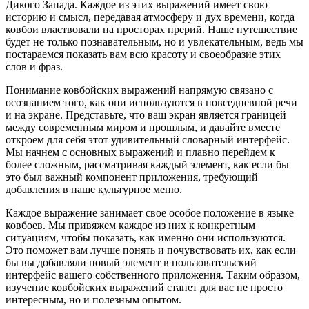
Дикого Запада. Каждое из этих выражений имеет свою
историю и смысл, передавая атмосферу и дух времени, когда
ковбои властвовали на просторах прерий. Наше путешествие
будет не только познавательным, но и увлекательным, ведь мы
постараемся показать вам всю красоту и своеобразие этих
слов и фраз.
Понимание ковбойских выражений напрямую связано с
осознанием того, как они используются в повседневной речи
и на экране. Представьте, что ваш экран является границей
между современным миром и прошлым, и давайте вместе
откроем для себя этот удивительный словарный интерфейс.
Мы начнем с основных выражений и плавно перейдем к
более сложным, рассматривая каждый элемент, как если бы
это был важный компонент приложения, требующий
добавления в наше культурное меню.
Каждое выражение занимает свое особое положение в языке
ковбоев. Мы привяжем каждое из них к конкретным
ситуациям, чтобы показать, как именно они используются.
Это поможет вам лучше понять и почувствовать их, как если
бы вы добавляли новый элемент в пользовательский
интерфейс вашего собственного приложения. Таким образом,
изучение ковбойских выражений станет для вас не просто
интересным, но и полезным опытом.