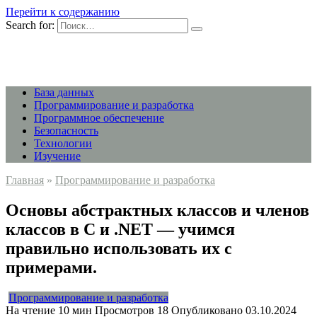
Перейти к содержанию
Search for:
База данных
Программирование и разработка
Программное обеспечение
Безопасность
Технологии
Изучение
Главная
»
Программирование и разработка
Основы абстрактных классов и членов
классов в C и .NET — учимся
правильно использовать их с
примерами.
Программирование и разработка
На чтение
10 мин
Просмотров
18
Опубликовано
03.10.2024