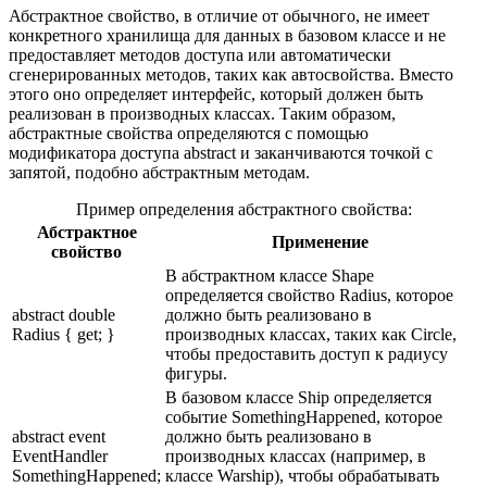
Абстрактное свойство, в отличие от обычного, не имеет
конкретного хранилища для данных в базовом классе и не
предоставляет методов доступа или автоматически
сгенерированных методов, таких как автосвойства. Вместо
этого оно определяет интерфейс, который должен быть
реализован в производных классах. Таким образом,
абстрактные свойства определяются с помощью
модификатора доступа abstract и заканчиваются точкой с
запятой, подобно абстрактным методам.
Пример определения абстрактного свойства:
Абстрактное
Применение
свойство
В абстрактном классе Shape
определяется свойство Radius, которое
abstract double
должно быть реализовано в
Radius { get; }
производных классах, таких как Circle,
чтобы предоставить доступ к радиусу
фигуры.
В базовом классе Ship определяется
событие SomethingHappened, которое
abstract event
должно быть реализовано в
EventHandler
производных классах (например, в
SomethingHappened;
классе Warship), чтобы обрабатывать