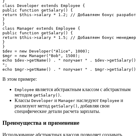
}

class Developer extends Employee {

public function getSalary() {

return $this->salary * 1.2; // Добавляем бонус разработ
}

}

class Manager extends Employee {

public function getSalary() {

return $this->salary * 1.5; // Добавляем бонус менеджер
}

}

$dev = new Developer("Alice", 1000);

$mgr = new Manager("Bob", 1500);

echo $dev->getName() . " получает " . $dev->getSalary()
";

В этом примере:
является абстрактным классом с абстрактным
Employee
методом
.
getSalary()
Классы
и
наследуют
и
Developer
Manager
Employee
реализуют метод
, добавляя свои
getSalary()
специфические детали расчета зарплаты.
Преимущества и применение
Использование абстрактных классов позволяет создавать