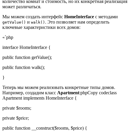
количество комнат и стоимость, но их конкретная реализация
может различаться.
Мы можем создать интерфейс
HomeInterface
с методами
и
. Это позволяет нам определить
getValue()
walk()
ключевые характеристики всех домов:
«`php
interface HomeInterface {
public function getValue();
public function walk();
}
Теперь мы можем реализовать конкретные типы домов.
Например, создадим класс
Apartment
:phpCopy codeclass
Apartment implements HomeInterface {
private $rooms;
private $price;
public function __construct($rooms, $price) {