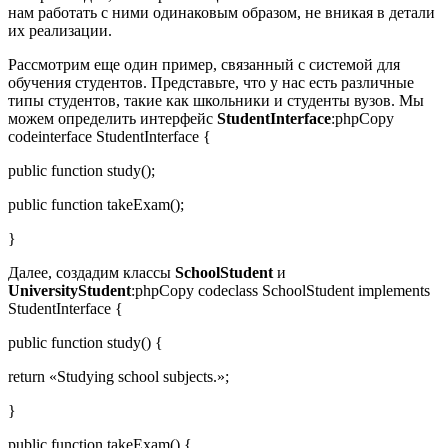
нам работать с ними одинаковым образом, не вникая в детали
их реализации.
Рассмотрим еще один пример, связанный с системой для
обучения студентов. Представьте, что у нас есть различные
типы студентов, такие как школьники и студенты вузов. Мы
можем определить интерфейс
StudentInterface
:phpCopy
codeinterface StudentInterface {
public function study();
public function takeExam();
}
Далее, создадим классы
SchoolStudent
и
UniversityStudent
:phpCopy codeclass SchoolStudent implements
StudentInterface {
public function study() {
return «Studying school subjects.»;
}
public function takeExam() {