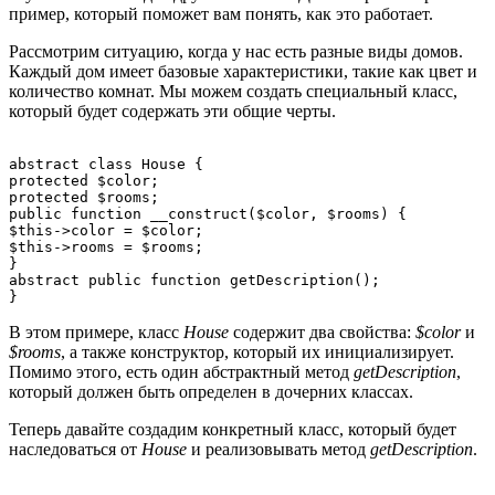
пример, который поможет вам понять, как это работает.
Рассмотрим ситуацию, когда у нас есть разные виды домов.
Каждый дом имеет базовые характеристики, такие как цвет и
количество комнат. Мы можем создать специальный класс,
который будет содержать эти общие черты.
abstract class House {

protected $color;

protected $rooms;

public function __construct($color, $rooms) {

$this->color = $color;

$this->rooms = $rooms;

}

abstract public function getDescription();

В этом примере, класс
House
содержит два свойства:
$color
и
$rooms
, а также конструктор, который их инициализирует.
Помимо этого, есть один абстрактный метод
getDescription
,
который должен быть определен в дочерних классах.
Теперь давайте создадим конкретный класс, который будет
наследоваться от
House
и реализовывать метод
getDescription
.