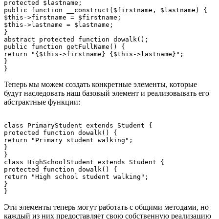
protected $lastname;

public function __construct($firstname, $lastname) {

$this->firstname = $firstname;

$this->lastname = $lastname;

}

abstract protected function dowalk();

public function getFullName() {

return "{$this->firstname} {$this->lastname}";

}

Теперь мы можем создать конкретные элементы, которые
будут наследовать наш базовый элемент и реализовывать его
абстрактные функции:
class PrimaryStudent extends Student {

protected function dowalk() {

return "Primary student walking";

}

}

class HighSchoolStudent extends Student {

protected function dowalk() {

return "High school student walking";

}

Эти элементы теперь могут работать с общими методами, но
каждый из них предоставляет свою собственную реализацию