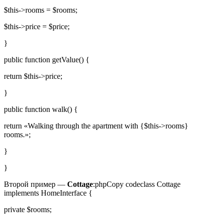
$this->rooms = $rooms;
$this->price = $price;
}
public function getValue() {
return $this->price;
}
public function walk() {
return «Walking through the apartment with {$this->rooms}
rooms.»;
}
}
Второй пример —
Cottage
:phpCopy codeclass Cottage
implements HomeInterface {
private $rooms;