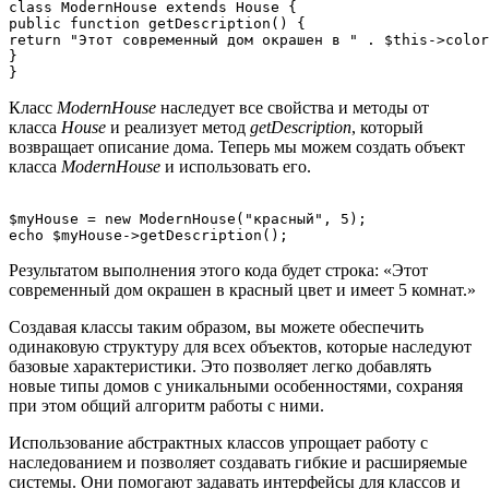
class ModernHouse extends House {

public function getDescription() {

return "Этот современный дом окрашен в " . $this->color
}

Класс
ModernHouse
наследует все свойства и методы от
класса
House
и реализует метод
getDescription
, который
возвращает описание дома. Теперь мы можем создать объект
класса
ModernHouse
и использовать его.
$myHouse = new ModernHouse("красный", 5);

Результатом выполнения этого кода будет строка: «Этот
современный дом окрашен в красный цвет и имеет 5 комнат.»
Создавая классы таким образом, вы можете обеспечить
одинаковую структуру для всех объектов, которые наследуют
базовые характеристики. Это позволяет легко добавлять
новые типы домов с уникальными особенностями, сохраняя
при этом общий алгоритм работы с ними.
Использование абстрактных классов упрощает работу с
наследованием и позволяет создавать гибкие и расширяемые
системы. Они помогают задавать интерфейсы для классов и