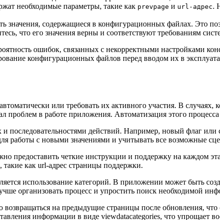
ержат необходимые параметры, такие как
и
.
prevpage
url-адрес
ть значения, содержащиеся в конфигурационных файлах. Это по
итесь, что его значения верны и соответствуют требованиям сист
роятность ошибок, связанных с некорректными настройками ко
ирование конфигурационных файлов перед вводом их в эксплуат
втоматически или требовать их активного участия. В случаях, к
л проблем в работе приложения. Автоматизация этого процесса 
 и последовательностями действий. Например, новый флаг или
для работы с новыми значениями и учитывать все возможные сц
ажно предоставить четкие инструкции и поддержку на каждом эт
 такие как url-адрес страницы поддержки.
ется использование категорий. В приложении может быть созда
 лучше организовать процесс и упростить поиск необходимой ин
ко возвращаться на предыдущие страницы после обновления, чт
авления информации в виде viewdatacategories, что упрощает в