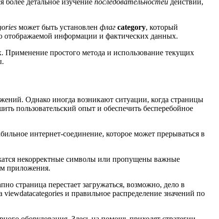
я более детальное изучение
последовательностей
действий,
gories
может быть установлен
флаг
category
, который
ю отображаемой информации и фактических данных.
х. Применение простого метода и использование текущих
ы.
ожений. Однако иногда возникают ситуации, когда страницы
шить пользовательский опыт и обеспечить бесперебойное
абильное интернет-соединение, которое может прерываться в
держатся некорректные символы или пропущены важные
иям приложения.
но страница перестает загружаться, возможно, дело в
 viewdatacategories и правильное распределение значений по
рного оборудования. Здесь на помощь приходят стратегии