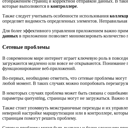
отображением страниц и корректной отправкой данных. В таки
которые выполняются в
контроллере
.
Также следует учитывать особенности использования
коллекц
определяет видимость определенных элементов. Неправильная
Для более эффективного управления приложением важно при
данных
в приложении позволяет минимизировать количество п
Сетевые проблемы
В современном мире интернет играет ключевую роль в повседн
загружаются медленно или вовсе не открываются. Понимание п
функционирование веб-приложений.
Во-первых, необходимо отметить, что сетевые проблемы могут
любой момент. В таких случаях можно попробовать перезагруз
В некоторых случаях проблема может быть связана с ошибками
параметры querystring, страницы могут не загружаться. Важно 
Также стоит упомянуть межстраничные переходы и их управлени
неверной настройке маршрутизации или в контроллере, который
страницам помогут решить проблему.
Сетевые проблемы могут быть вызваны и более сложными причи