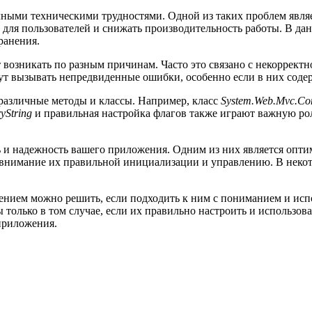
чными техническими трудностями. Одной из таких проблем явля
 для пользователей и снижать производительность работы. В д
ранения.
т возникать по разным причинам. Часто это связано с некоррект
ут вызывать непредвиденные ошибки, особенно если в них соде
различные методы и классы. Например, класс
System.Web.Mvc.Con
yString
и правильная настройка флагов также играют важную ро
 и надежность вашего приложения. Одним из них является опти
 внимание их правильной инициализации и управлению. В некото
ением можно решить, если подходить к ним с пониманием и исп
 только в том случае, если их правильно настроить и использов
приложения.