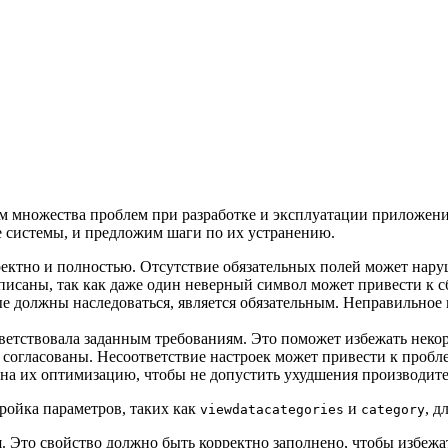
м множества проблем при разработке и эксплуатации приложен
е системы, и предложим шаги по их устранению.
ректно и полностью. Отсутствие обязательных полей может нар
исаны, так как даже один неверный символ может привести к сб
ые должны наследоваться, является обязательным. Неправильное
тветствовала заданным требованиям. Это поможет избежать некор
согласованы. Несоответствие настроек может привести к пробл
е на их оптимизацию, чтобы не допустить ухудшения производит
ройка параметров, таких как
и
, д
viewdatacategories
category
. Это свойство должно быть корректно заполнено, чтобы избежа