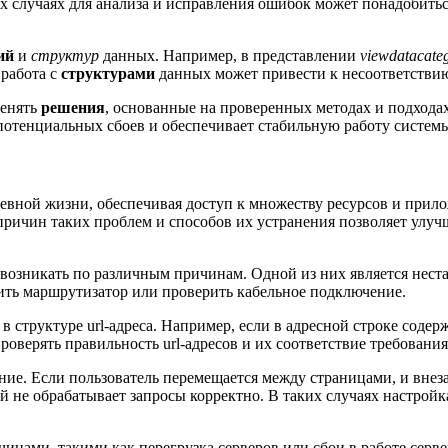
х случаях для анализа и исправления ошибок может понадобитьс
ий
и
структур
данных. Например, в представлении
viewdatacate
 работа с
структурами
данных может привести к несоответстви
менять
решения
, основанные на проверенных методах и подхода
отенциальных сбоев и обеспечивает стабильную работу систем
евной жизни, обеспечивая доступ к множеству ресурсов и прил
ричин таких проблем и способов их устранения позволяет улуч
 возникать по различным причинам. Одной из них является нест
ить маршрутизатор или проверить кабельное подключение.
 в структуре url-адреса. Например, если в адресной строке со
проверять правильность url-адресов и их соответствие требован
е. Если пользователь перемещается между страницами, и внезап
 не обрабатывает запросы корректно. В таких случаях настройка
нами, такими как перегрузка серверов или сбои в работе серве