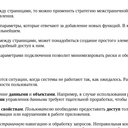
жду страницами, то можно применить стратегию межстраничной
вления.
я параметры, которые отвечают за добавление новых функций. В 
альнейшем.
между страницами, может понадобиться создание простого элем
удобный доступ к ним.
параметрами подключения позволит минимизировать риски и об
ся ситуации, когда системы не работают так, как ожидалось. Ра
ости пользователя.
ление
данными
и
объектами
. Например, в случае использования
ии
управления
данными
требуют тщательной проработки, чтобы
и
свойствам
.
Пользователю
необходимо предоставить
доступ
тол
рмации или нарушениям в работе приложения.
страничную
навигацию и обработку запросов. Неправильная к