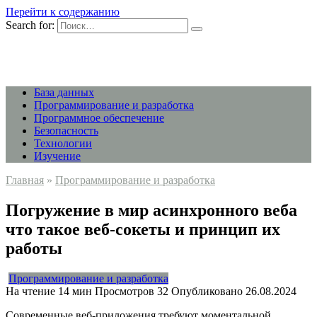
Перейти к содержанию
Search for:
База данных
Программирование и разработка
Программное обеспечение
Безопасность
Технологии
Изучение
Главная
»
Программирование и разработка
Погружение в мир асинхронного веба
что такое веб-сокеты и принцип их
работы
Программирование и разработка
На чтение
14 мин
Просмотров
32
Опубликовано
26.08.2024
Современные веб-приложения требуют моментальной