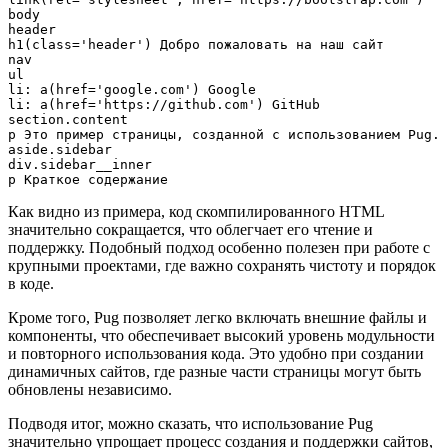
body

header

h1(class='header') Добро пожаловать на наш сайт

nav

ul

li: a(href='google.com') Google

li: a(href='https://github.com') GitHub

section.content

p Это пример страницы, созданной с использованием Pug.

aside.sidebar

div.sidebar__inner

Как видно из примера, код скомпилированного HTML
значительно сокращается, что облегчает его чтение и
поддержку. Подобный подход особенно полезен при работе с
крупными проектами, где важно сохранять чистоту и порядок
в коде.
Кроме того, Pug позволяет легко включать внешние файлы и
компоненты, что обеспечивает высокий уровень модульности
и повторного использования кода. Это удобно при создании
динамичных сайтов, где разные части страницы могут быть
обновлены независимо.
Подводя итог, можно сказать, что использование Pug
значительно упрощает процесс создания и поддержки сайтов,