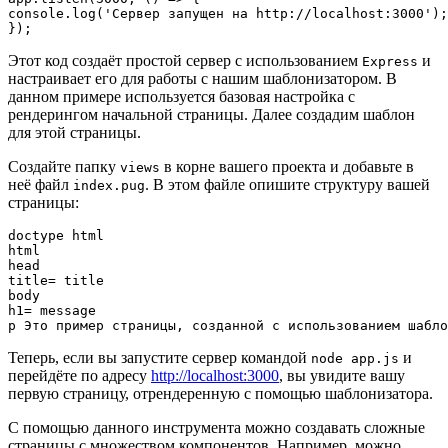
console.log('Сервер запущен на http://localhost:3000');

});
Этот код создаёт простой сервер с использованием
и
Express
настраивает его для работы с нашим шаблонизатором. В
данном примере используется базовая настройка с
рендерингом начальной страницы. Далее создадим шаблон
для этой страницы.
Создайте папку
в корне вашего проекта и добавьте в
views
неё файл
. В этом файле опишите структуру вашей
index.pug
страницы:
doctype html

html

head

title= title

body

h1= message

p Это пример страницы, созданной с использованием шабло
Теперь, если вы запустите сервер командой
и
node app.js
перейдёте по адресу
http://localhost:3000
, вы увидите вашу
первую страницу, отрендеренную с помощью шаблонизатора.
С помощью данного инструмента можно создавать сложные
страницы с множеством компонентов. Например, можно