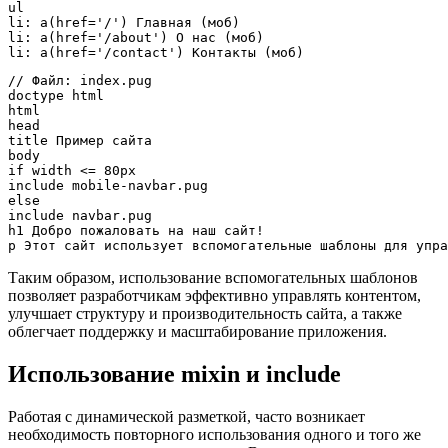
ul

li: a(href='/') Главная (моб)

li: a(href='/about') О нас (моб)

li: a(href='/contact') Контакты (моб)
// Файл: index.pug

doctype html

html

head

title Пример сайта

body

if width <= 80px

include mobile-navbar.pug

else

include navbar.pug

h1 Добро пожаловать на наш сайт!

p Этот сайт использует вспомогательные шаблоны для упра
Таким образом, использование вспомогательных шаблонов
позволяет разработчикам эффективно управлять контентом,
улучшает структуру и производительность сайта, а также
облегчает поддержку и масштабирование приложения.
Использование mixin и include
Работая с динамической разметкой, часто возникает
необходимость повторного использования одного и того же