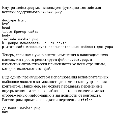
Внутри
мы используем функцию
для
index.pug
include
вставки содержимого
:
navbar.pug
doctype html

html

head

title Пример сайта

body

include navbar.pug

h1 Добро пожаловать на наш сайт!

p Этот сайт использует вспомогательные шаблоны для упра
Теперь, если нам нужно внести изменения в навигационную
панель, мы просто редактируем файл
, и
navbar.pug
изменения автоматически применяются ко всем страницам,
которые включают этот файл.
Еще одним преимуществом использования вспомогательных
шаблонов является возможность динамического управления
контентом. Например, вы можете передавать переменные
внутрь вспомогательных шаблонов, что позволяет изменять
отображаемую информацию в зависимости от контекста.
Рассмотрим пример с передачей переменной
:
title
// Файл: navbar.pug

nav
