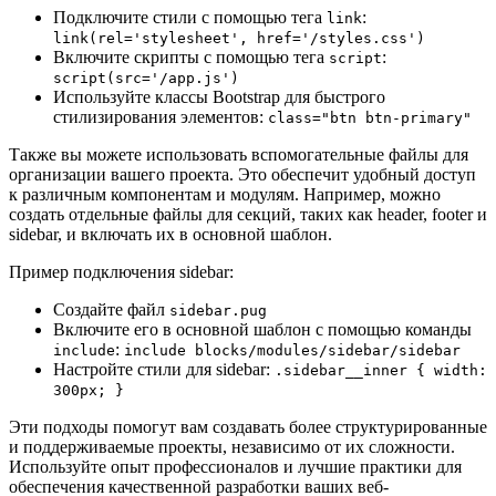
Подключите стили с помощью тега
:
link
link(rel='stylesheet', href='/styles.css')
Включите скрипты с помощью тега
:
script
script(src='/app.js')
Используйте классы Bootstrap для быстрого
стилизирования элементов:
class="btn btn-primary"
Также вы можете использовать вспомогательные файлы для
организации вашего проекта. Это обеспечит удобный доступ
к различным компонентам и модулям. Например, можно
создать отдельные файлы для секций, таких как header, footer и
sidebar, и включать их в основной шаблон.
Пример подключения sidebar:
Создайте файл
sidebar.pug
Включите его в основной шаблон с помощью команды
:
include
include blocks/modules/sidebar/sidebar
Настройте стили для sidebar:
.sidebar__inner { width:
300px; }
Эти подходы помогут вам создавать более структурированные
и поддерживаемые проекты, независимо от их сложности.
Используйте опыт профессионалов и лучшие практики для
обеспечения качественной разработки ваших веб-