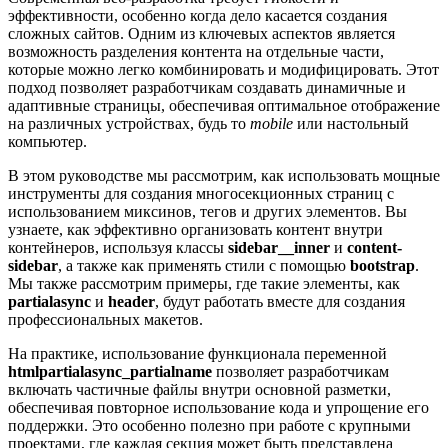
эффективности, особенно когда дело касается создания
сложных сайтов. Одним из ключевых аспектов является
возможность разделения контента на отдельные части,
которые можно легко комбинировать и модифицировать. Этот
подход позволяет разработчикам создавать динамичные и
адаптивные страницы, обеспечивая оптимальное отображение
на различных устройствах, будь то
mobile
или настольный
компьютер.
В этом руководстве мы рассмотрим, как использовать мощные
инструменты для создания многосекционных страниц с
использованием миксинов, тегов и других элементов. Вы
узнаете, как эффективно организовать контент внутри
контейнеров, используя классы
sidebar__inner
и
content-
sidebar
, а также как применять стили с помощью
bootstrap
.
Мы также рассмотрим примеры, где такие элементы, как
partialasync
и
header
, будут работать вместе для создания
профессиональных макетов.
На практике, использование функционала переменной
htmlpartialasync_partialname
позволяет разработчикам
включать частичные файлы внутри основной разметки,
обеспечивая повторное использование кода и упрощение его
поддержки. Это особенно полезно при работе с крупными
проектами, где каждая секция может быть представлена