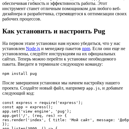
обеспечивая гибкость и эффективность работы. Этот
инструмент станет отличным помощником для любого веб-
дизайнера и разработчика, стремящегося к оптимизации своих
рабочих процессов.
Как установить и настроить Pug
На первом этапе установки нам нужно убедиться, что у нас
установлен
Node.js
и менеджер пакетов
npm
. Если они еще не
установлены, следуйте инструкциям на их официальных
сайтах. Теперь можно перейти к установке необходимого
пакета. Введите в терминале следующую команду:
npm install pug
После завершения установки мы начнем настройку нашего
проекта. Создайте новый файл, например
, и добавьте
app.js
следующий код:
const express = require('express');

const app = express();

app.set('view engine', 'pug');

app.get('/', (req, res) => {

res.render('index', { title: 'Мой сайт', message: 'Добр
});

app.listen(3000, () => {
