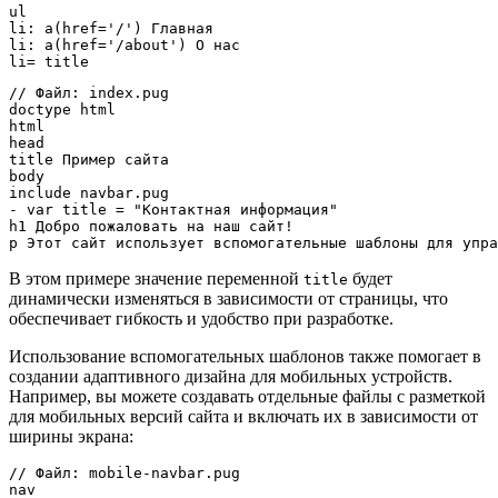
ul

li: a(href='/') Главная

li: a(href='/about') О нас

li= title
// Файл: index.pug

doctype html

html

head

title Пример сайта

body

include navbar.pug

- var title = "Контактная информация"

h1 Добро пожаловать на наш сайт!

p Этот сайт использует вспомогательные шаблоны для упра
В этом примере значение переменной
будет
title
динамически изменяться в зависимости от страницы, что
обеспечивает гибкость и удобство при разработке.
Использование вспомогательных шаблонов также помогает в
создании адаптивного дизайна для мобильных устройств.
Например, вы можете создавать отдельные файлы с разметкой
для мобильных версий сайта и включать их в зависимости от
ширины экрана:
// Файл: mobile-navbar.pug

nav
