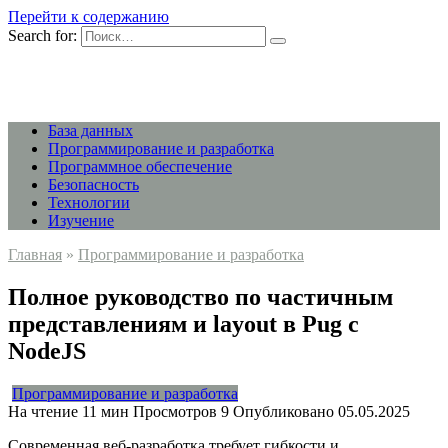
Перейти к содержанию
Search for:
База данных
Программирование и разработка
Программное обеспечение
Безопасность
Технологии
Изучение
Главная
»
Программирование и разработка
Полное руководство по частичным
представлениям и layout в Pug с
NodeJS
Программирование и разработка
На чтение
11 мин
Просмотров
9
Опубликовано
05.05.2025
Современная веб-разработка требует гибкости и