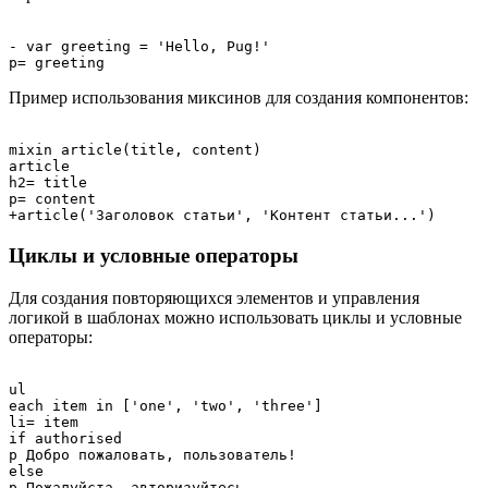
- var greeting = 'Hello, Pug!'

Пример использования миксинов для создания компонентов:
mixin article(title, content)

article

h2= title

p= content

Циклы и условные операторы
Для создания повторяющихся элементов и управления
логикой в шаблонах можно использовать циклы и условные
операторы:
ul

each item in ['one', 'two', 'three']

li= item

if authorised

p Добро пожаловать, пользователь!

else
