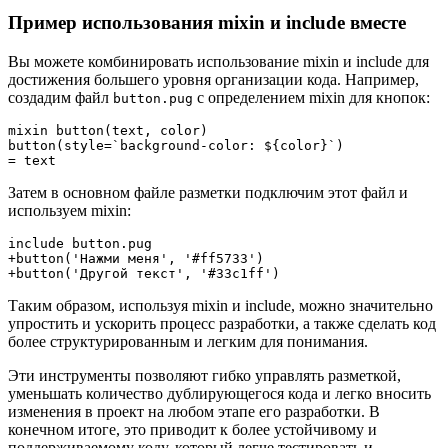
Пример использования mixin и include вместе
Вы можете комбинировать использование mixin и include для
достижения большего уровня организации кода. Например,
создадим файл
с определением mixin для кнопок:
button.pug
mixin button(text, color)

button(style=`background-color: ${color}`)

Затем в основном файле разметки подключим этот файл и
используем mixin:
include button.pug

+button('Нажми меня', '#ff5733')

Таким образом, используя mixin и include, можно значительно
упростить и ускорить процесс разработки, а также сделать код
более структурированным и легким для понимания.
Эти инструменты позволяют гибко управлять разметкой,
уменьшать количество дублирующегося кода и легко вносить
изменения в проект на любом этапе его разработки. В
конечном итоге, это приводит к более устойчивому и
поддерживаемому коду, который легче тестировать и