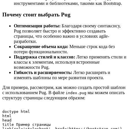
инструментами и библиотеками, такими как Bootstrap.
Почему стоит выбрать Pug
Оптимизация работы:
Благодаря своему синтаксису,
Pug позволяет быстро и эффективно создавать
страницы, что особенно важно в условиях agile-
разработки.
Сокращение объема кода:
Меньше строк кода без
потери функциональности.
Поддержка стилей и классов:
Легко применять стили и
классы к элементам, используя встроенные
возможности Pug.
Гибкость и расширяемость:
Легко расширять и
изменять шаблоны по мере развития проекта.
Для примера, рассмотрим, как можно создать простой шаблон
с использованием Pug. В файле
мы можем описать
index.pug
структуру страницы следующим образом:
doctype html

html

head

title Пример страницы

link(rel='stylesheet', href='https://bootstrap.com')
