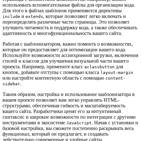
использовать вспомогательные файлы для организации кода.
Для этого в файлах шаблонов применяются директивы
и
, которые позволяют легко включать и
include
extends
переопределять различные части страницы. Это позволяет
улучшить читаемость и поддержку кода, а также обеспечивать
адаптивность и многофункциональность вашего сайта.
Работая с шаблонизатором, важно помнить о возможностях,
которые он предоставляет для оптимизации вашего кода.
Используйте возможности ассинхронной загрузки, включения
стилей и классов для улучшения визуальной части вашего
проекта. Например, примените класс
для
aclassbutton
кнопок, добавьте отступы с помощью класса
layout-margin
или настройте контентную область с помощью
content-
.
sidebar
Таким образом, настройка и использование шаблонизатора в
вашем проекте позволяет вам легко управлять HTML-
структурами, обеспечивая гибкость и масштабируемость
вашего сайта. Разработчики ценят его за интуитивный
синтаксис и широкие возможности по интеграции с другими
инструментами в экосистеме
. Начав с установки и
JavaScript
базовой настройки, вы сможете постепенно раскрывать весь
функционал, который он предлагает, и создавать
действительно современные и удобные сайты.